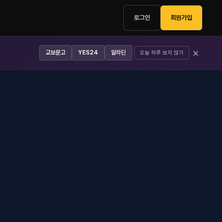
로그인
회원가입
×
교보문고
YES24
알라딘
오늘 하루 보지 않기