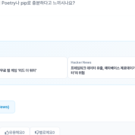
Poetry나 pip로 충분하다고 느끼시나요?
Hacker News
프레임워크 데이터 유출, 메타베이스 제로데이가
무료 웹 게임 '리드 더 워터'
터'의 위험
News)
유용해요
0
별로예요
0