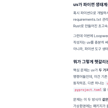
uv가 파이썬 생태
혹시 파이썬으로 개발
requirements.t
Rust로 만들어진 초고속
그런데 이번에 Loopwe
작성자는 uv를 충분히 
아니라, 파이썬 도구 생
뭐가 그렇게 헷갈리
핵심 문제는 uv가
두 가
명령어들인데, 이건 기존 
동작하죠. 다른 하나는
을
pyproject.toml
문제는 이 두 방식이
같은
가상환경에는 패키지가