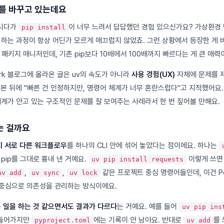
계를 바꾸고 있는데요
하시다가
이 너무 느려서 답답했던 경험 있으신가요? 가상환경 
pip install
xt 관리하는 과정이 항상 어딘가 모르게 매끄럽지 않았죠. 그런 상황에서 등장한 게
 패키지 매니저인데, 기존 pip보다 10배에서 100배까지 빠르다는 게 큰 매력
rk 블로그에 올라온 글은 uv의 속도가 아니라
사용 경험(UX)
자체에 문제를 
써본 뒤에 "빠른 건 인정하지만, 명령어 체계가 너무 혼란스럽다"고 지적했어요
태계가 안고 있는 구조적인 문제를 잘 보여주는 사례라서 한 번 짚어볼 만해요.
는 걸까요
지 서로 다른 워크플로우
를 하나의 CLI 안에 섞어 놓았다는 점이에요. 하나는
pip를 그대로 흉내 낸 거예요.
이렇게 쓰면 
uv pip install requests
,
,
같은 프로젝트 중심 명령어들인데, 이건 Po
uv add
uv sync
uv lock
 중심으로 의존성을 관리하는 방식이에요.
 일을 하는 것 같으면서도 결과가 다르다
는 거예요. 예를 들어
uv pip ins
 들어가지만
에는 기록이 안 남아요. 반대로
를
pyproject.toml
uv add