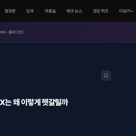
정규반
단과
자료실
테크 뉴스
코딩 퀴즈
더보기
서AI · 클로드코드
UX는 왜 이렇게 헷갈릴까