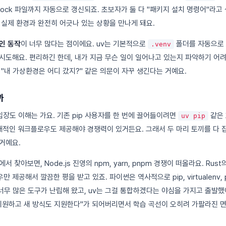
 lock 파일까지 자동으로 갱신되죠. 초보자가 둘 다 "패키지 설치 명령어"라고
 실제 환경과 완전히 어긋나 있는 상황을 만나게 돼요.
인 동작
이 너무 많다는 점이에요. uv는 기본적으로
폴더를 자동으로 
.venv
시도해요. 편리하긴 한데, 내가 지금 무슨 일이 일어나고 있는지 파악하기 어려
 "내 가상환경은 어디 갔지?" 같은 의문이 자꾸 생긴다는 거예요.
까
의 입장도 이해는 가요. 기존 pip 사용자를 한 번에 끌어들이려면
같은 
uv pip
 현대적인 워크플로우도 제공해야 경쟁력이 있거든요. 그래서 두 마리 토끼를 다
거예요.
 찾아보면, Node.js 진영의 npm, yarn, pnpm 경쟁이 떠올라요. Rust
공해서 깔끔한 평을 받고 있죠. 파이썬은 역사적으로 pip, virtualenv, pip
ye 등 너무 많은 도구가 난립해 왔고, uv는 그걸 통합하겠다는 야심을 가지고 출
지원하고 새 방식도 지원한다"가 되어버리면서 학습 곡선이 오히려 가팔라진 면