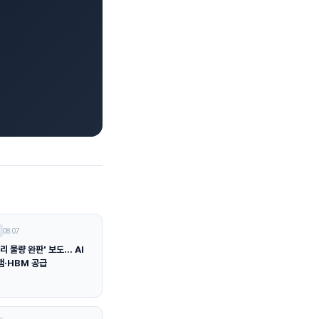
08.07
리 물량 완판' 보도… AI
램·HBM 공급