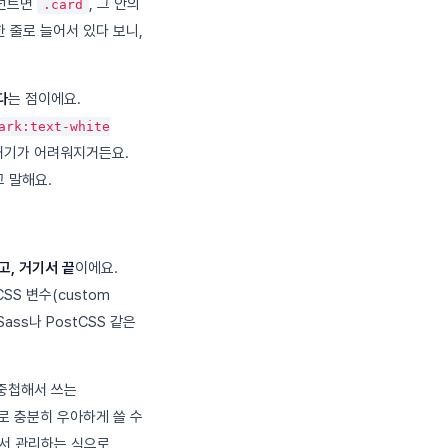
포넌트면
, 그 안의
.card
 한 줄로 늘어서 있다 보니,
다
는 점이에요.
ark:text-white
려내기가 어려워지거든요.
고 말해요.
고, 거기서 끝
이에요.
S 변수(custom
 Sass나 PostCSS 같은
중첩해서 쓰는
으로 충분히 우아하게 쓸 수
어서 관리하는 식으로