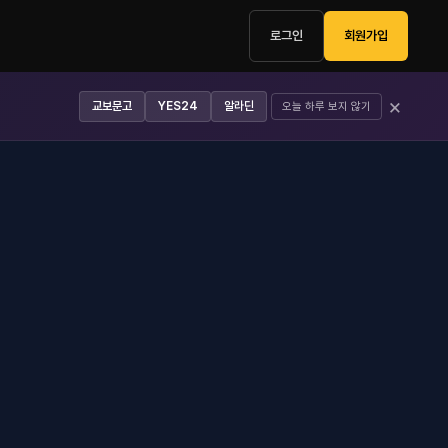
로그인
회원가입
×
교보문고
YES24
알라딘
오늘 하루 보지 않기