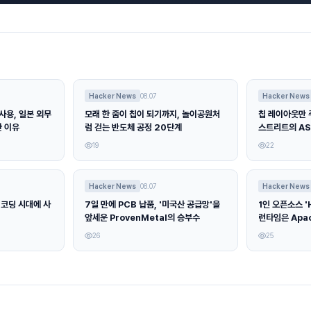
Hacker News
08.07
Hacker News
사용, 일본 외무
모래 한 줌이 칩이 되기까지, 놀이공원처
칩 레이아웃만 
한 이유
럼 걷는 반도체 공정 20단계
스트리트의 AS
19
22
Hacker News
08.07
Hacker News
 코딩 시대에 사
7일 만에 PCB 납품, '미국산 공급망'을
1인 오픈소스 '
앞세운 ProvenMetal의 승부수
런타임은 Apa
26
25