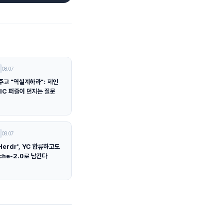
08.07
주고 "역설계하라": 제인
IC 퍼즐이 던지는 질문
08.07
Herdr', YC 합류하고도
che-2.0로 남긴다