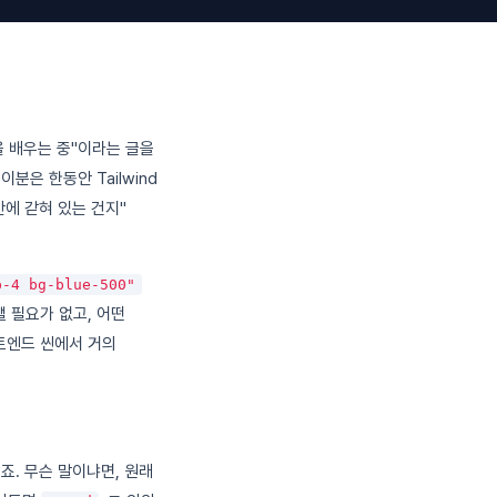
법을 배우는 중"이라는 글을
이분은 한동안 Tailwind
안에 갇혀 있는 건지"
p-4 bg-blue-500"
 필요가 없고, 어떤
론트엔드 씬에서 거의
거죠. 무슨 말이냐면, 원래