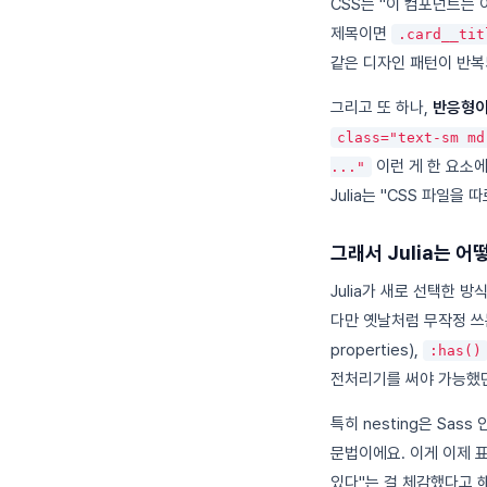
CSS는 "이 컴포넌트는
제목이면
.card__tit
같은 디자인 패턴이 반복
그리고 또 하나,
반응형이나
class="text-sm md
이런 게 한 요소
..."
Julia는 "CSS 파일
그래서 Julia는 
Julia가 새로 선택한 
다만 옛날처럼 무작정 쓰는
properties),
:has()
전처리기를 써야 가능했던
특히 nesting은 Sas
문법이에요. 이게 이제 표
있다"는 걸 체감했다고 