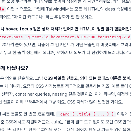
 이런 모양이다"라는 의미 단위로 묶어서 작성하는 게 자연스러워요. 카드 컴
이런 식으로요. 그런데 Tailwind에서는 모든 게 HTML의 class 속성에
le
되어도 "아 이건 카드구나" 하는 추상화가 잘 안 보여요.
 hover, focus 같은 상태 처리가 길어지면 HTML이 정말 읽기 힘들어진
:text-base lg:text-lg hover:text-blue-500 focus:ring-2 d
에 20개씩 붙어 있으면, 나중에 그 컴포넌트가 어떤 모습인지 머릿속에서 그
을 따로 두고 한 줄씩 정돈해서 쓰니까, 오히려 내 의도가 더 선명하게 드러나더라"
어떻게 바꿨나요?
방식은 의외로 단순해요.
그냥 CSS 파일을 만들고, 의미 있는 클래스 이름을 붙이
 게 아니라, 요즘의 CSS 신기능들을 적극적으로 활용하는 거죠. 예를 들어 CS
선택자, container queries, nesting 같은 것들이요. 이게 뭐냐면, 예전엔
 일들이 이제 브라우저에서 그냥 돼요. CSS 자체가 많이 발전한 거예요.
s 안 써본 분들도 한 번쯤 봤을 텐데,
이렇게 
.card { .title { ... } }
준 CSS에서도 지원되거든요. Julia는 "굳이 빌드 도구 없이도 모던 CSS만
해요. 또 컴포넌트 단위로 파일을 쪼개는 대신, 페이지 단위나 기능 단위로 묶