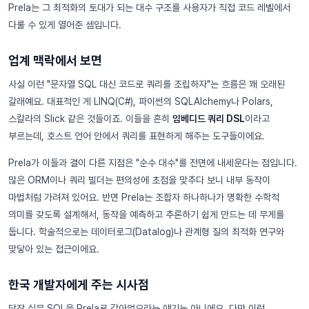
Prela는 그 최적화의 토대가 되는 대수 구조를 사용자가 직접 코드 레벨에서
다룰 수 있게 열어준 셈입니다.
업계 맥락에서 보면
사실 이런 "문자열 SQL 대신 코드로 쿼리를 조립하자"는 흐름은 꽤 오래된
갈래예요. 대표적인 게 LINQ(C#), 파이썬의 SQLAlchemy나 Polars,
스칼라의 Slick 같은 것들이죠. 이들을 흔히
임베디드 쿼리 DSL
이라고
부르는데, 호스트 언어 안에서 쿼리를 표현하게 해주는 도구들이에요.
Prela가 이들과 결이 다른 지점은 "순수 대수"를 전면에 내세운다는 점입니다.
많은 ORM이나 쿼리 빌더는 편의성에 초점을 맞추다 보니 내부 동작이
마법처럼 가려져 있어요. 반면 Prela는 조합자 하나하나가 명확한 수학적
의미를 갖도록 설계해서, 동작을 예측하고 추론하기 쉽게 만드는 데 무게를
둡니다. 학술적으로는 데이터로그(Datalog)나 관계형 질의 최적화 연구와
맞닿아 있는 접근이에요.
한국 개발자에게 주는 시사점
당장 실무 SQL을 Prela로 갈아엎으라는 얘기는 아니에요. 다만 이런