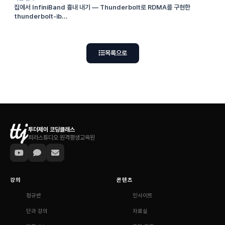
집에서 InfiniBand 흉내 내기 — Thunderbolt로 RDMA를 구현한
thunderbolt-ib...
목록으로
투더제이 코딩클래스
피라스튜디오 원격평생교육원
강의
콘텐츠
정규반
인사이트
단과 강의
자료실