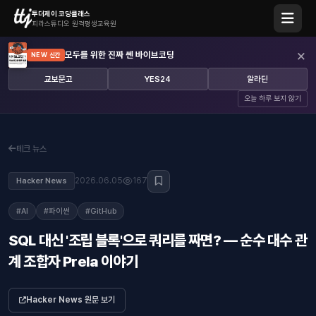
투더제이 코딩클래스
피라스튜디오 원격평생교육원
×
모두를 위한 진짜 쎈 바이브코딩
NEW 신간
교보문고
YES24
알라딘
오늘 하루 보지 않기
테크 뉴스
2026.06.05
167
Hacker News
#AI
#파이썬
#GitHub
SQL 대신 '조립 블록'으로 쿼리를 짜면? — 순수 대수 관
계 조합자 Prela 이야기
Hacker News 원문 보기