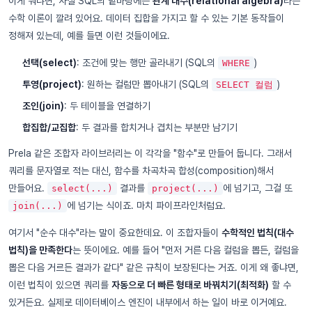
이게 뭐냐면, 사실 SQL의 밑바탕에는
관계 대수(relational algebra)
라는
수학 이론이 깔려 있어요. 데이터 집합을 가지고 할 수 있는 기본 동작들이
정해져 있는데, 예를 들면 이런 것들이에요.
선택(select)
: 조건에 맞는 행만 골라내기 (SQL의
)
WHERE
투영(project)
: 원하는 컬럼만 뽑아내기 (SQL의
)
SELECT 컬럼
조인(join)
: 두 테이블을 연결하기
합집합/교집합
: 두 결과를 합치거나 겹치는 부분만 남기기
Prela 같은 조합자 라이브러리는 이 각각을 "함수"로 만들어 둡니다. 그래서
쿼리를 문자열로 적는 대신, 함수를 차곡차곡 합성(composition)해서
만들어요.
결과를
에 넘기고, 그걸 또
select(...)
project(...)
에 넘기는 식이죠. 마치 파이프라인처럼요.
join(...)
여기서 "순수 대수"라는 말이 중요한데요. 이 조합자들이
수학적인 법칙(대수
법칙)을 만족한다
는 뜻이에요. 예를 들어 "먼저 거른 다음 컬럼을 뽑든, 컬럼을
뽑은 다음 거르든 결과가 같다" 같은 규칙이 보장된다는 거죠. 이게 왜 좋냐면,
이런 법칙이 있으면 쿼리를
자동으로 더 빠른 형태로 바꿔치기(최적화)
할 수
있거든요. 실제로 데이터베이스 엔진이 내부에서 하는 일이 바로 이거예요.