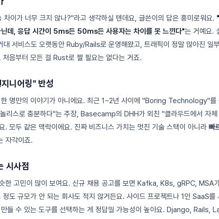
가
능 차이가 너무 크지 않나?"라고 생각하실 텐데요, 글쓴이의 답은 흥미로워요.
닌데, 응답 시간이 5ms든 50ms든 사용자는 차이를 못 느낀다"
는 거예요. 
 같은 거대 서비스도 오랫동안 Ruby/Rails로 운영해왔고, 트래픽이 정말 많아진 
 처음부터 모든 걸 Rust로 짤 필요는 없다는 거죠.
엔지니어링" 반성
 명만의 이야기가 아니에요. 최근 1~2년 사이에 "Boring Technology"를
놀리스로 충분하다"는 주장, Basecamp의 DHH가 외친 "클라우드에서 자체
요. 모두 같은 맥락이에요. 진짜 비즈니스 가치는 멋진 기술 스택이 아니라
빠
는 자각이죠.
는 시사점
한 고민이 많이 보여요. 신규 채용 공고를 보면 Kafka, K8s, gRPC, MS
 정도 규모가 안 되는 회사도 적지 않거든요. 사이드 프로젝트나 1인 SaaS를
들 수 있는 도구를 선택하는 게 정답일 가능성이 높아요. Django, Rails, La