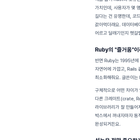
가치인데, 사용자가 몇 명
길다는 건 유명한데, 코
갉아먹더래요. 데이터베이
어르고 달래기인지 헷갈릴
Ruby의 "즐거움"
반면 Ruby는 1995년
자연어에 가깝고, Rails
최소화해줘요. 글쓴이는 R
구체적으로 어떤 차이가 있
다른 크레이트(crate, Ru
라이브러리가 잘 만들어져 
박스에서 꺼내자마자 동
완성되거든요.