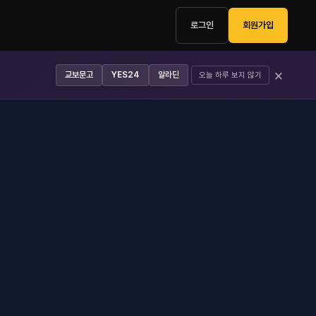
로그인
회원가입
×
교보문고
YES24
알라딘
오늘 하루 보지 않기