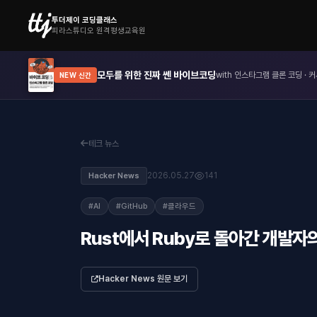
투더제이 코딩클래스
피라스튜디오 원격평생교육원
모두를 위한 진짜 쎈 바이브코딩
with 인스타그램 클론 코딩 · 커
NEW 신간
테크 뉴스
2026.05.27
141
Hacker News
#AI
#GitHub
#클라우드
Rust에서 Ruby로 돌아간 개발자
Hacker News 원문 보기