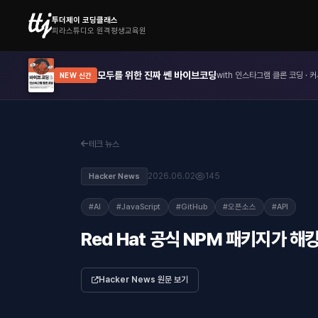
투더제이 코딩클래스
피라스튜디오 원격평생교육원
모두를 위한 진짜 쎈 바이브코딩
with 인스타그램 클론 코딩 · 커
NEW 신간
테크 뉴스
2026.06.02
145
Hacker News
#AI
#JavaScript
#GitHub
#오픈소스
#API
Red Hat 공식 NPM 패키지가 해
Hacker News 원문 보기