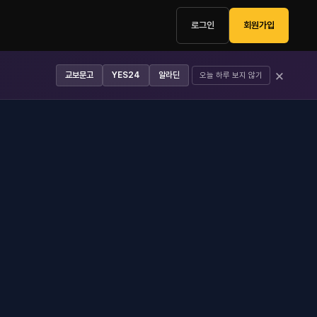
로그인
회원가입
×
교보문고
YES24
알라딘
오늘 하루 보지 않기