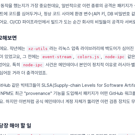
 동작을 했는지가 가장 중요한데요, 일반적으로 이런 종류의 공격은 패키지가
에 코드를 심어두거나, 정상 코드 사이에 환경 변수(API 키, DB 비밀번호 
어요. CI/CD 파이프라인에서 빌드가 도는 순간 회사의 비밀들이 공격자 서버로
교해보면
에요. 작년에는
라는 리눅스 압축 라이브러리에 백도어가 심어진 
xz-utils
이 있었고요, 그 전에는
,
,
같은
event-stream
colors.js
node-ipc
었어요. 특히
사건은 메인테이너 본인이 정치적 이유로 러시아·벨
node-ipc
심어둔 거라 더 충격이었죠.
 GitHub 같은 빅테크들이 SLSA(Supply-chain Levels for Software Art
NPM도 최근 "provenance" 기능을 도입해서 패키지가 어떤 GitHub 
요. 하지만 이번처럼 공식 메인테이너 계정 자체가 뚫리면 이런 검증 장치도 
당장 해야 할 일