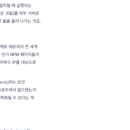
 설치될 때 실행되는
같은 것들)를 외부 서버로
 줄줄 흘러 나가는 거죠.
채로 배포되어 전 세계
 인기 NPM 패키지들이
라루스 IP를 대상으로
ifacts)라는 보안
워크플로우에서 빌드됐는지
무력화될 수 있다는 게