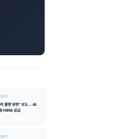
08.07
리 물량 완판' 보도… AI
램·HBM 공급
08.07