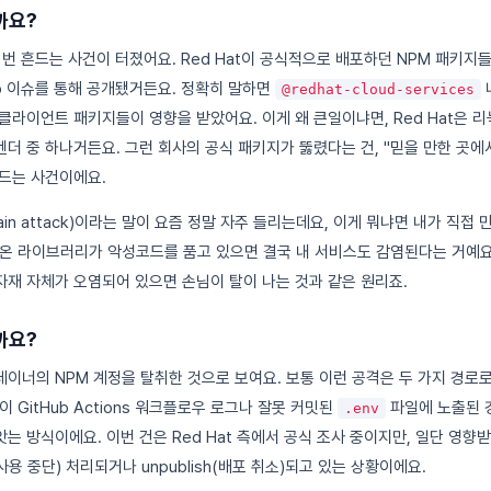
까요?
번 흔드는 사건이 터졌어요. Red Hat이 공식적으로 배포하던 NPM 패키지들이
ub 이슈를 통해 공개됐거든요. 정확히 말하면
@redhat-cloud-services
클라이언트 패키지들이 영향을 받았어요. 이게 왜 큰일이냐면, Red Hat은 
더 중 하나거든요. 그런 회사의 공식 패키지가 뚫렸다는 건, "믿을 만한 곳에
드는 사건이에요.
hain attack)이라는 말이 요즘 정말 자주 들리는데요, 이게 뭐냐면 내가 직
온 라이브러리가 악성코드를 품고 있으면 결국 내 서비스도 감염된다는 거예요
재 자체가 오염되어 있으면 손님이 탈이 나는 것과 같은 원리죠.
까요?
이너의 NPM 계정을 탈취한 것으로 보여요. 보통 이런 공격은 두 가지 경로로
 GitHub Actions 워크플로우 로그나 잘못 커밋된
파일에 노출된 경
.env
는 방식이에요. 이번 건은 Red Hat 측에서 공식 조사 중이지만, 일단 영향
(사용 중단) 처리되거나 unpublish(배포 취소)되고 있는 상황이에요.