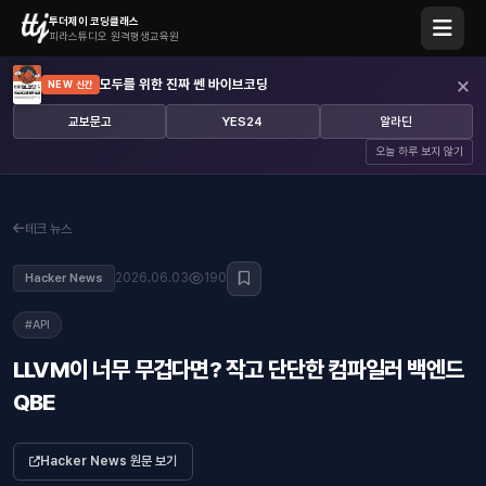
투더제이 코딩클래스
피라스튜디오 원격평생교육원
×
모두를 위한 진짜 쎈 바이브코딩
NEW 신간
교보문고
YES24
알라딘
오늘 하루 보지 않기
테크 뉴스
2026.06.03
190
Hacker News
#API
LLVM이 너무 무겁다면? 작고 단단한 컴파일러 백엔드
QBE
Hacker News 원문 보기