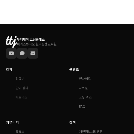
투더제이 코딩클래스
피라스튜디오 원격평생교육원
강의
콘텐츠
정규반
인사이트
단과 강의
자료실
파트너스
코딩 퀴즈
FAQ
커뮤니티
정책
유튜브
개인정보처리방침