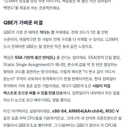
"LLVM의 성능을 상당 부분 따라가되, 복잡함은 확 줄인 작은 컴파일러
백엔드"를 목표로 하는 프로젝트예요.
QBE가 가벼운 비결
QBE의 가장 큰 매력은
작다는 것
자체예요. 전체 코드가 1만 줄 안팎
수준이라, 마음먹으면 한 사람이 전체 구조를 다 이해할 수 있어요. LLVM이
도시 전체라면 QBE는 잘 정돈된 작은 동네 같은 느낌이죠.
핵심은
SSA 기반의 중간 언어(IL)
를 쓴다는 점이에요. SSA(정적 단일 할당,
Static Single Assignment)가 뭐냐면, 변수에 값을 딱 한 번만 할당하는
형태로 코드를 표현하는 방식이에요. 이렇게 해두면 "이 변수 값이 어디서
왔는지" 추적이 쉬워져서 최적화하기가 한결 편해지거든요. 현대 컴파일러
최적화의 거의 표준 같은 기법이에요. 게다가 QBE의 IL은
사람이 직접
텍스트로 손으로 써볼 수 있을 만큼 단순
해서, 컴파일러가 내부에서 무슨 일을
하는지 눈으로 보고 배우기에도 정말 좋아요.
타깃 아키텍처도 실용적이에요.
x86-64, ARM64(AArch64), RISC-V
같은 요즘 주력 CPU들을 지원하거든요. 그러니까 내 언어의 프론트엔드만 잘
만들어서 QBE의 IL로 뱉어주면, 그 다음부터는 QBE가 알아서 각 CPU용