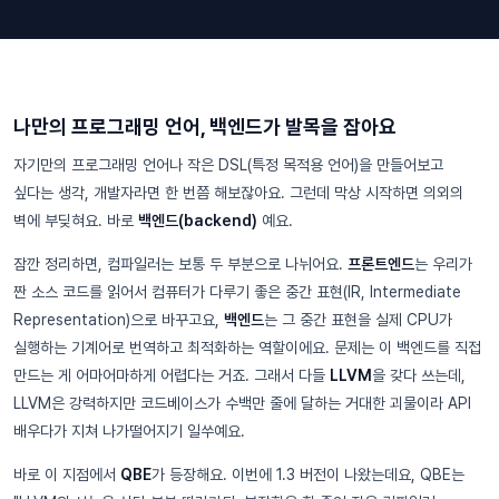
나만의 프로그래밍 언어, 백엔드가 발목을 잡아요
자기만의 프로그래밍 언어나 작은 DSL(특정 목적용 언어)을 만들어보고
싶다는 생각, 개발자라면 한 번쯤 해보잖아요. 그런데 막상 시작하면 의외의
벽에 부딪혀요. 바로
백엔드(backend)
예요.
잠깐 정리하면, 컴파일러는 보통 두 부분으로 나뉘어요.
프론트엔드
는 우리가
짠 소스 코드를 읽어서 컴퓨터가 다루기 좋은 중간 표현(IR, Intermediate
Representation)으로 바꾸고요,
백엔드
는 그 중간 표현을 실제 CPU가
실행하는 기계어로 번역하고 최적화하는 역할이에요. 문제는 이 백엔드를 직접
만드는 게 어마어마하게 어렵다는 거죠. 그래서 다들
LLVM
을 갖다 쓰는데,
LLVM은 강력하지만 코드베이스가 수백만 줄에 달하는 거대한 괴물이라 API
배우다가 지쳐 나가떨어지기 일쑤예요.
바로 이 지점에서
QBE
가 등장해요. 이번에 1.3 버전이 나왔는데요, QBE는