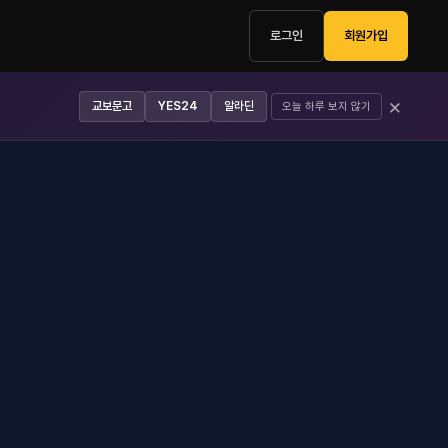
로그인
회원가입
×
교보문고
YES24
알라딘
오늘 하루 보지 않기