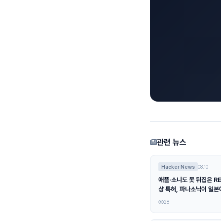
관련 뉴스
Hacker News
08.10
애플·소니도 못 뒤집은 R
상 특허, 파나소닉이 일
요
28