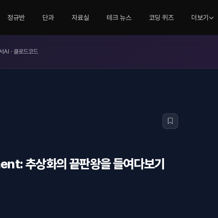
정규반
단과
자료실
테크 뉴스
코딩 퀴즈
더보기
서AI · 클로드코드
uipment: 추상화의 끝판왕을 들여다보기