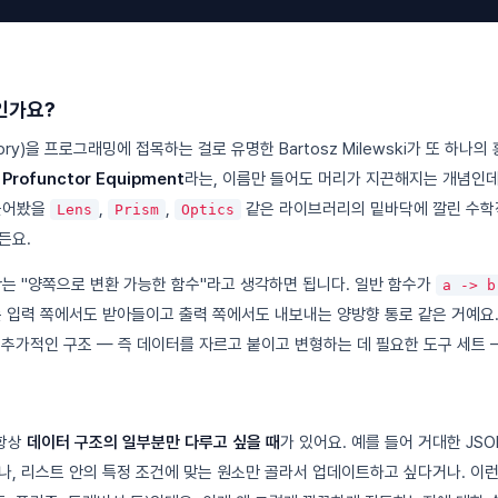
인가요?
eory)을 프로그래밍에 접목하는 걸로 유명한 Bartosz Milewski가 또 하나
는
Profunctor Equipment
라는, 이름만 들어도 머리가 지끈해지는 개념인데요.
 들어봤을
,
,
같은 라이브러리의 밑바닥에 깔린 수학
Lens
Prism
Optics
거든요.
tor는 "양쪽으로 변환 가능한 함수"라고 생각하면 됩니다. 일반 함수가
a -> b
or는 입력 쪽에서도 받아들이고 출력 쪽에서도 내보내는 양방향 통로 같은 거예요
기에 추가적인 구조 — 즉 데이터를 자르고 붙이고 변형하는 데 필요한 도구 세트 
항상
데이터 구조의 일부분만 다루고 싶을 때
가 있어요. 예를 들어 거대한 JS
나, 리스트 안의 특정 조건에 맞는 원소만 골라서 업데이트하고 싶다거나. 이런