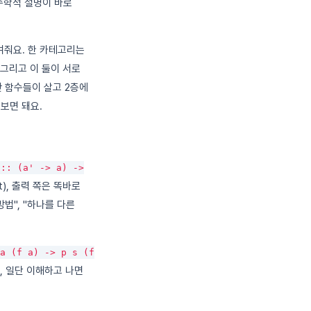
 수학적 설명이 바로
여줘요. 한 카테고리는
 그리고 이 둘이 서로
반 함수들이 살고 2층에
 보면 돼요.
 :: (a' -> a) ->
t), 출력 쪽은 똑바로
 방법", "하나를 다른
a (f a) -> p s (f
만, 일단 이해하고 나면