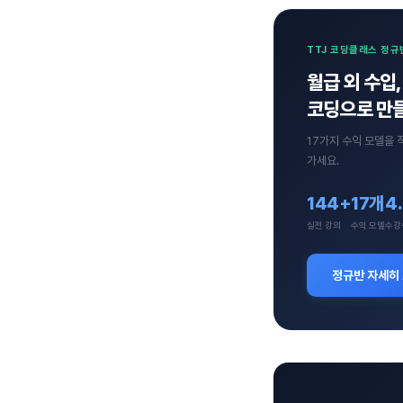
TTJ 코딩클래스 정규
월급 외 수입,
코딩으로 만들
17가지 수익 모델을 
가세요.
144+
17개
4
실전 강의
수익 모델
수강
정규반 자세히