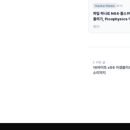
Hacker News
08.10
파일 하나로 N64·플스1
돌리기, Picophysics
25
이전 글
16바이트 x86 어셈블리
소리까지