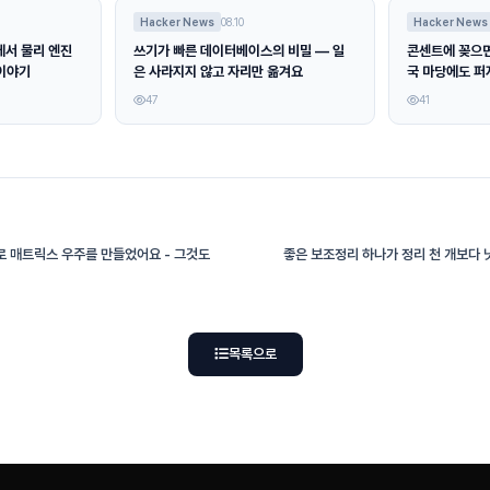
Hacker News
08.10
Hacker News
에서 물리 엔진
쓰기가 빠른 데이터베이스의 비밀 — 일
콘센트에 꽂으면
 이야기
은 사라지지 않고 자리만 옮겨요
국 마당에도 퍼
47
41
로 매트릭스 우주를 만들었어요 - 그것도
좋은 보조정리 하나가 정리 천 개보다 
목록으로