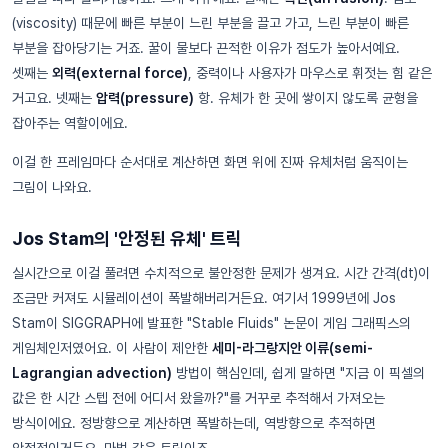
(viscosity) 때문에 빠른 부분이 느린 부분을 끌고 가고, 느린 부분이 빠른
부분을 잡아당기는 거죠. 꿀이 물보다 끈적한 이유가 점도가 높아서예요.
셋째는
외력(external force)
, 중력이나 사용자가 마우스로 휘젓는 힘 같은
거고요. 넷째는
압력(pressure)
항. 유체가 한 곳에 쌓이지 않도록 균형을
잡아주는 역할이에요.
이걸 한 프레임마다 순서대로 계산하면 화면 위에 진짜 유체처럼 움직이는
그림이 나와요.
Jos Stam의 '안정된 유체' 트릭
실시간으로 이걸 풀려면 수치적으로 불안정한 문제가 생겨요. 시간 간격(dt)이
조금만 커져도 시뮬레이션이 폭발해버리거든요. 여기서 1999년에 Jos
Stam이 SIGGRAPH에 발표한 "Stable Fluids" 논문이 게임 그래픽스의
게임체인저였어요. 이 사람이 제안한
세미-라그랑지안 이류(semi-
Lagrangian advection)
방법이 핵심인데, 쉽게 말하면 "지금 이 픽셀의
값은 한 시간 스텝 전에 어디서 왔을까?"를 거꾸로 추적해서 가져오는
방식이에요. 정방향으로 계산하면 폭발하는데, 역방향으로 추적하면