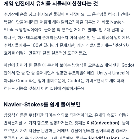
게임 엔진에서 유체를 시뮬레이션한다는 것
수영장에 손을 넣고 휘저으면 물결이 퍼지잖아요. 그 움직임을 컴퓨터 안에서
똑같이 만들어내려면 어떻게 해야 할까요? 이걸 다루는 게 바로 Navier-
Stokes 방정식이에요. 들어본 적 있으실 거예요. 밀레니엄 7대 난제 중
하나로, 해가 매끄럽게 존재하는지조차 아직 증명 안 된 그 방정식 말이에요.
수학자들에게는 100만 달러짜리 문제지만, 게임 개발자들에게는 "멋진 연기
효과를 어떻게 만들지" 같은 실용적인 도구거든요.
이번에 화제가 된 글은 이 무서워 보이는 방정식을 오픈소스 게임 엔진 Godot
안에서 한 줄 한 줄 풀어내면서 설명한 튜토리얼이에요. Unity나 Unreal이
아니라 Godot라는 점이 흥미로운데, Godot는 가벼우면서도 셰이더와
컴퓨트 기능을 갖춰서 이런 실험에 적합하거든요.
Navier-Stokes를 쉽게 풀어보면
방정식 이름은 무섭지만 의미는 의외로 직관적이에요. 유체의 속도가 어떻게
변하는지를 네 가지 힘으로 설명하거든요. 첫째는
이류(advection)
. 물이
흐르면서 자기 자신을 운반하는 거예요. 강물에 잉크를 떨어뜨리면 잉크가
물길을 따라 흘러가잖아요. 그게 이류예요. 둘째는
확산(diffusion)
. 점도