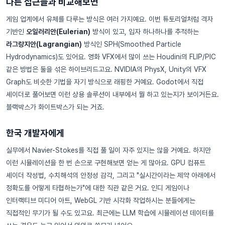
다른 접근들과 비교해보면
게임 업계에서 유체를 다루는 방식은 여러 가지예요. 이번 튜토리얼처럼 격자
기반인
오일러리안(Eulerian)
방식이 있고, 입자 하나하나를 추적하는
라그랑지안(Lagrangian)
방식인 SPH(Smoothed Particle
Hydrodynamics)도 있어요. 영화 VFX에서 많이 쓰는 Houdini의 FLIP/PIC
같은 방법은 둘을 섞은 하이브리드고요. NVIDIA의 PhysX, Unity의 VFX
Graph도 비슷한 기법을 자기 방식으로 래핑한 거예요. Godot에서 직접
셰이더로 풀어보면 이런 상용 솔루션이 내부에서 뭘 하고 있는지가 보이거든요.
블랙박스가 화이트박스가 되는 거죠.
한국 개발자에게
실무에서 Navier-Stokes를 직접 풀 일이 자주 있지는 않을 거예요. 하지만
이런 시뮬레이션을 한 번 손으로 구현해보면 얻는 게 많아요. GPU 컴퓨트
셰이더 작성법, 수치해석의 안정성 감각, 그리고 "실시간이라는 제약 아래에서
정확도를 어떻게 타협하는가"에 대한 직관 같은 거요. 인디 게임이나
인터랙티브 미디어 아트, WebGL 기반 시각화 작업하시는 분들에게는
직접적인 무기가 될 수도 있고요. 최근에는 LLM 학습에 시뮬레이션 데이터를