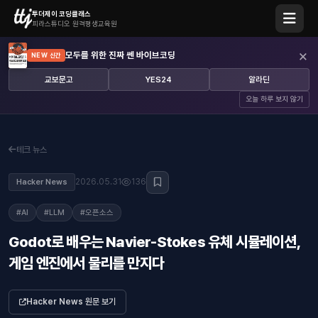
투더제이 코딩클래스
피라스튜디오 원격평생교육원
×
모두를 위한 진짜 쎈 바이브코딩
NEW 신간
교보문고
YES24
알라딘
오늘 하루 보지 않기
테크 뉴스
2026.05.31
136
Hacker News
#AI
#LLM
#오픈소스
Godot로 배우는 Navier-Stokes 유체 시뮬레이션,
게임 엔진에서 물리를 만지다
Hacker News 원문 보기