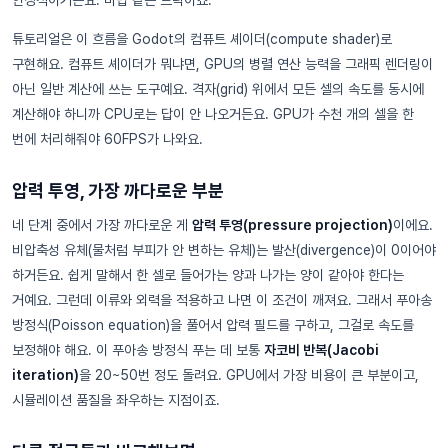
안정적이거든요. 마법 같은 트릭이죠.
튜토리얼은 이 흐름을 Godot의 컴퓨트 셰이더(compute shader)로
구현해요. 컴퓨트 셰이더가 뭐냐면, GPU의 병렬 연산 능력을 그래픽 렌더링이
아닌 일반 계산에 쓰는 도구예요. 격자(grid) 위에서 모든 셀의 속도를 동시에
계산해야 하니까 CPU로는 답이 안 나오거든요. GPU가 수천 개의 셀을 한
번에 처리해줘야 60FPS가 나와요.
압력 투영, 가장 까다로운 부분
네 단계 중에서 가장 까다로운 게
압력 투영(pressure projection)
이에요.
비압축성 유체(물처럼 부피가 안 변하는 유체)는 발산(divergence)이 0이어야
하거든요. 쉽게 말해서 한 셀로 들어가는 양과 나가는 양이 같아야 한다는
거예요. 그런데 이류와 외력을 적용하고 나면 이 조건이 깨져요. 그래서 푸아송
방정식(Poisson equation)을 풀어서 압력 필드를 구하고, 그걸로 속도를
보정해야 해요. 이 푸아송 방정식 푸는 데 보통
자코비 반복(Jacobi
iteration)
을 20~50번 정도 돌려요. GPU에서 가장 비용이 큰 부분이고,
시뮬레이션 품질을 좌우하는 지점이죠.