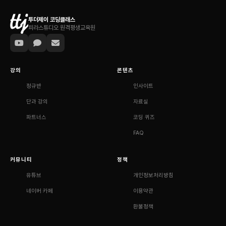
투더제이 코딩클래스
피라스튜디오 원격평생교육원
강의
콘텐츠
정규반
인사이트
단과 강의
자료실
파트너스
코딩 퀴즈
FAQ
커뮤니티
정책
유튜브
개인정보처리방침
네이버 카페
이용약관
환불정책