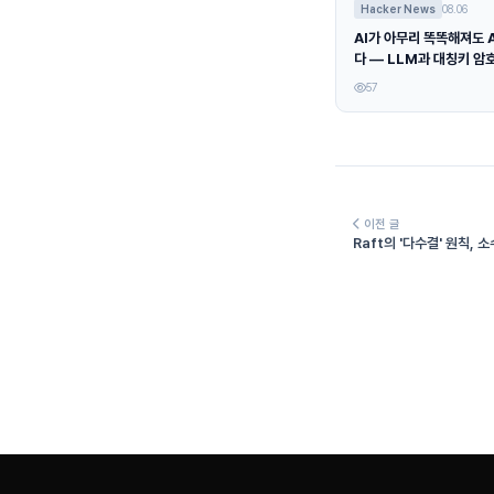
Hacker News
08.06
AI가 아무리 똑똑해져도 
다 — LLM과 대칭키 암
57
이전 글
Raft의 '다수결' 원칙,