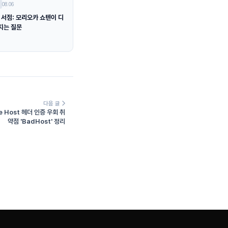
08.06
 서점: 모리오카 쇼텐이 디
지는 질문
다음 글
te Host 헤더 인증 우회 취
약점 'BadHost' 정리