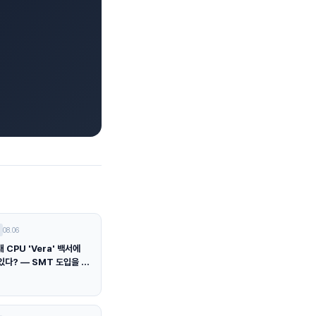
08.06
 CPU 'Vera' 백서에
있다? — SMT 도입을 둘
증