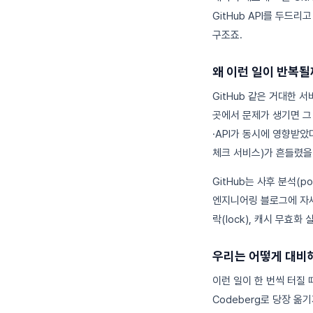
GitHub API를 두드리
구조죠.
왜 이런 일이 반복될
GitHub 같은 거대한 
곳에서 문제가 생기면 그 영
·API가 동시에 영향받았
체크 서비스)가 흔들렸을
GitHub는 사후 분석(po
엔지니어링 블로그에 자세
락(lock), 캐시 무효화
우리는 어떻게 대비
이런 일이 한 번씩 터질 때
Codeberg로 당장 옮