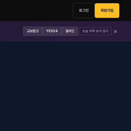
로그인
회원가입
×
교보문고
YES24
알라딘
오늘 하루 보지 않기