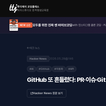
투더제이 코딩클래스
피라스튜디오 원격평생교육원
모두를 위한 진짜 쎈 바이브코딩
with 인스타그램 클론 코딩 · 커
NEW 신간
테크 뉴스
2026.05.28
146
Hacker News
#AI
#GitHub
#자동화
#API
GitHub 또 흔들렸다: PR·이슈·
Hacker News 원문 보기