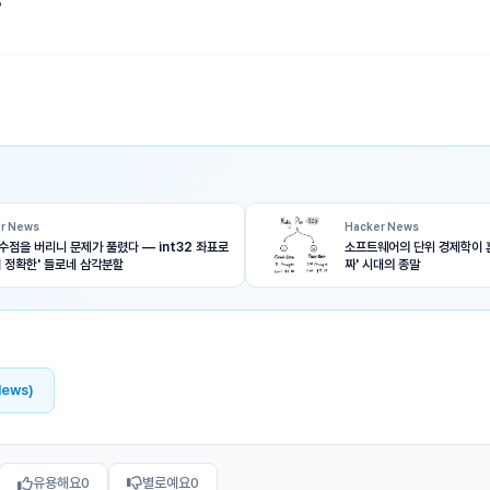
?
r News
Hacker News
수점을 버리니 문제가 풀렸다 — int32 좌표로
소프트웨어의 단위 경제학이 
히 정확한' 들로네 삼각분할
짜' 시대의 종말
News)
유용해요
0
별로예요
0