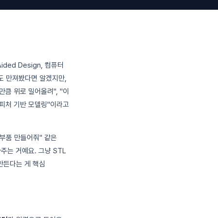
ed Design, 컴퓨터
이라도 만져봤다면 알겠지만,
큼 위로 밀어올려", "이
"피처 기반 모델링"이라고
 부품 만들어줘" 같은
주는 거예요. 그냥 STL
만든다는 게 핵심