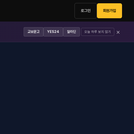
로그인
회원가입
×
교보문고
YES24
알라딘
오늘 하루 보지 않기