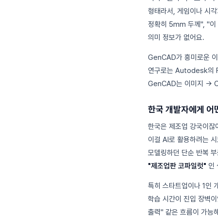
형태라서, 게임이나 시각
정확히 5mm 두께", "
의미 정보가 없어요.
GenCAD가 흥미로운 
연구로는 Autodesk의 F
GenCAD는 이미지 →
한국 개발자에게 어
한국은 제조업 강국이잖아
이걸 AI로 활용하려는 시
모델링하던 단순 반복 부
"제조업판 코파일럿"
인 
특히 스타트업이나 1인 개
학습 시간이 진입 장벽이었
출력" 같은 흐름이 가능해