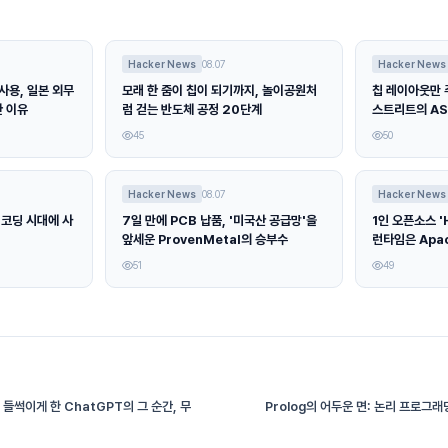
Hacker News
08.07
Hacker News
사용, 일본 외무
모래 한 줌이 칩이 되기까지, 놀이공원처
칩 레이아웃만 
한 이유
럼 걷는 반도체 공정 20단계
스트리트의 AS
45
50
Hacker News
08.07
Hacker News
 코딩 시대에 사
7일 만에 PCB 납품, '미국산 공급망'을
1인 오픈소스 '
앞세운 ProvenMetal의 승부수
런타임은 Apa
51
49
 들썩이게 한 ChatGPT의 그 순간, 무
Prolog의 어두운 면: 논리 프로그