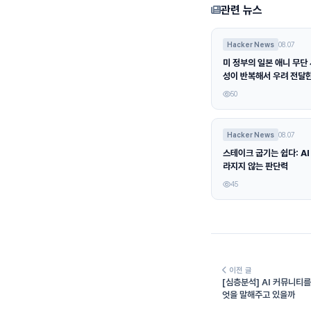
관련 뉴스
Hacker News
08.07
미 정부의 일본 애니 무단 
성이 반복해서 우려 전달
50
Hacker News
08.07
스테이크 굽기는 쉽다: AI
라지지 않는 판단력
45
이전 글
[심층분석] AI 커뮤니티를
엇을 말해주고 있을까