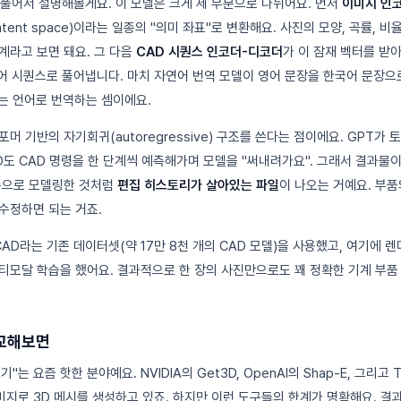
 풀어서 설명해볼게요. 이 모델은 크게 세 부분으로 나뉘어요. 먼저
이미지 인
tent space)이라는 일종의 "의미 좌표"로 변환해요. 사진의 모양, 곡률, 
계라고 보면 돼요. 그 다음
CAD 시퀀스 인코더-디코더
가 이 잠재 벡터를 받아
령어 시퀀스로 풀어냅니다. 마치 자연어 번역 모델이 영어 문장을 한국어 문장으
라는 언어로 번역하는 셈이에요.
머 기반의 자기회귀(autoregressive) 구조를 쓴다는 점이에요. GPT가
D도 CAD 명령을 한 단계씩 예측해가며 모델을 "써내려가요". 그래서 결과물이
손으로 모델링한 것처럼
편집 히스토리가 살아있는 파일
이 나오는 거예요. 부
수정하면 되는 거죠.
AD라는 기존 데이터셋(약 17만 8천 개의 CAD 모델)을 사용했고, 여기에 
티모달 학습을 했어요. 결과적으로 한 장의 사진만으로도 꽤 정확한 기계 부품
교해보면
기"는 요즘 핫한 분야예요. NVIDIA의 Get3D, OpenAI의 Shap-E, 그리고 T
지로 3D 메시를 생성하고 있죠. 하지만 이런 도구들의 한계가 명확해요. 