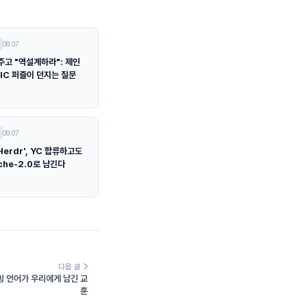
08.07
주고 "역설계하라": 제인
IC 퍼즐이 던지는 질문
08.07
Herdr', YC 합류하고도
che-2.0로 남긴다
다음 글
래밍 언어가 우리에게 남긴 교
훈