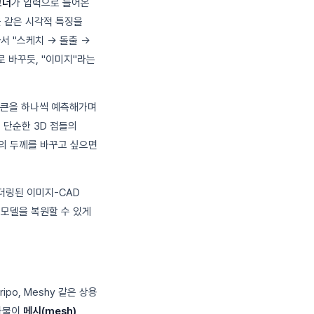
코더
가 입력으로 들어온
비율 같은 시각적 특징을
서 "스케치 → 돌출 →
로 바꾸듯, "이미지"라는
 토큰을 하나씩 예측해가며
 단순한 3D 점들의
품의 두께를 바꾸고 싶으면
렌더링된 이미지-CAD
 모델을 복원할 수 있게
ripo, Meshy 같은 상용
결과물이
메시(mesh)