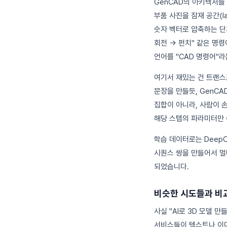
GenCAD의 아키텍처를
부품 사진을 잠재 공간(la
숫자 벡터로 압축하는 단
회전 → 펀치" 같은 명
언어를 "CAD 명령어"
여기서 재밌는 건 트랜스포
문장을 만들듯, GenCA
집합이 아니라, 사람이 
해당 스텝의 파라미터만 
학습 데이터로는 DeepC
시퀀스 쌍을 만들어서 멀
되었습니다.
비슷한 시도들과 비
사실 "AI로 3D 모델 만들
서비스들이 텍스트나 이미