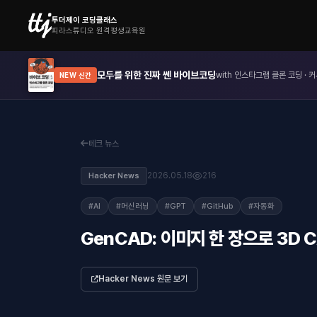
투더제이 코딩클래스
피라스튜디오 원격평생교육원
모두를 위한 진짜 쎈 바이브코딩
with 인스타그램 클론 코딩 · 커
NEW 신간
테크 뉴스
2026.05.18
216
Hacker News
#AI
#머신러닝
#GPT
#GitHub
#자동화
GenCAD: 이미지 한 장으로 3D 
Hacker News 원문 보기