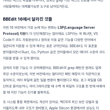
거대한 텍스트 파일을 다루거나, 정교한 grep 기반 텍스트 변환을 자주 하는
사람들에게는 대체불가능한 도구로 남아있거든요.
BBEdit 16에서 달라진 것들
이번 16 버전에서 가장 눈에 띄는 변화는
LSP(Language Server
Protocol) 지원
이 더 단단해졌다는 점이에요. LSP라는 게 뭐냐면, VS
Code가 코드 자동완성이나 정의로 이동 같은 기능을 다양한 언어에서
일관되게 지원할 수 있게 해주는 표준 규약인데요. BBEdit도 이 표준을
받아들이면서 Rust, Go, Python 같은 언어들에서 모던 에디터 수준의 코드
지원을 받을 수 있게 됐어요.
검색과 치환 기능도 더 강력해졌어요. BBEdit의 grep 패턴은 원래도 업계
최강 수준이었는데, 이번 버전에서는 멀티라인 패턴 매칭이 더 직관적으로
동작하고, 여러 파일에 걸친 일괄 변환이 빨라졌다고 해요. 로그 파일을 GB
단위로 뜯어보거나, 마이그레이션할 때 수백 개 파일의 구조를 한 번에 바꿔야
할 때 이런 기능이 진가를 발휘하죠.
또 시스템 통합 측면에서도 개선이 있어요. 맥OS의 최신 보안 모델과 잘
어울리도록 내부 구조가 정비됐고, Apple Silicon 환경에서의 성능도 더