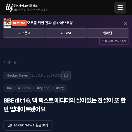
투더제이 코딩클래스
피라스튜디오 원격평생교육원
×
모두를 위한 진짜 쎈 바이브코딩
NEW 신간
교보문고
YES24
알라딘
오늘 하루 보지 않기
테크 뉴스
2026.05.22
202
Hacker News
#AI
#Cursor
#Python
#보안
BBEdit 16, 맥 텍스트 에디터의 살아있는 전설이 또 한
번 업데이트됐어요
Hacker News 원문 보기