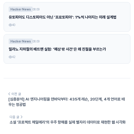
Hacker News
08.09
유토피아도 디스토피아도 아닌 '프로토피아': 1%씩 나아지는 미래 설계법
40
Hacker News
08.09
밀라노 지하철의 배트맨 실험: '예상 밖 사건'은 왜 친절을 부르는가
42
이전 글
[심층분석] AI 엔지니어링을 맨바닥부터: 435개 레슨, 20단계, 4개 언어로 배
우는 정공법
다음 글
소설 '프로젝트 헤일메리'의 우주 항해를 실제 별자리 데이터로 재현한 웹 시각화