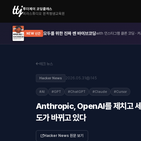
투더제이 코딩클래스
피라스튜디오 원격평생교육원
모두를 위한 진짜 쎈 바이브코딩
with 인스타그램 클론 코딩 · 커
NEW 신간
테크 뉴스
2026.05.31
145
Hacker News
#AI
#GPT
#ChatGPT
#Claude
#Cursor
Anthropic, OpenAI를 제치고
도가 바뀌고 있다
Hacker News 원문 보기