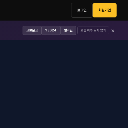
로그인
회원가입
×
교보문고
YES24
알라딘
오늘 하루 보지 않기