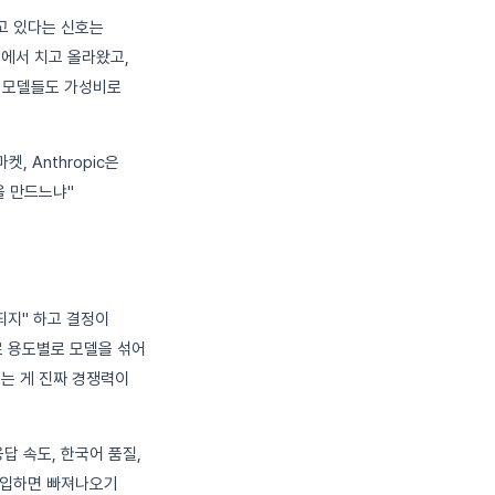
가고 있다는 신호는
역에서 치고 올라왔고,
같은 모델들도 가성비로
 Anthropic은
을 만드느냐"
되지" 하고 결정이
으로 용도별로 모델을 섞어
있는 게 진짜 경쟁력이
답 속도, 한국어 품질,
 도입하면 빠져나오기