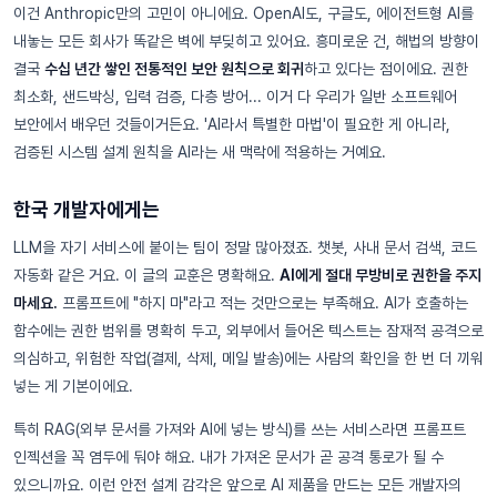
이건 Anthropic만의 고민이 아니에요. OpenAI도, 구글도, 에이전트형 AI를
내놓는 모든 회사가 똑같은 벽에 부딪히고 있어요. 흥미로운 건, 해법의 방향이
결국
수십 년간 쌓인 전통적인 보안 원칙으로 회귀
하고 있다는 점이에요. 권한
최소화, 샌드박싱, 입력 검증, 다층 방어... 이거 다 우리가 일반 소프트웨어
보안에서 배우던 것들이거든요. 'AI라서 특별한 마법'이 필요한 게 아니라,
검증된 시스템 설계 원칙을 AI라는 새 맥락에 적용하는 거예요.
한국 개발자에게는
LLM을 자기 서비스에 붙이는 팀이 정말 많아졌죠. 챗봇, 사내 문서 검색, 코드
자동화 같은 거요. 이 글의 교훈은 명확해요.
AI에게 절대 무방비로 권한을 주지
마세요.
프롬프트에 "하지 마"라고 적는 것만으로는 부족해요. AI가 호출하는
함수에는 권한 범위를 명확히 두고, 외부에서 들어온 텍스트는 잠재적 공격으로
의심하고, 위험한 작업(결제, 삭제, 메일 발송)에는 사람의 확인을 한 번 더 끼워
넣는 게 기본이에요.
특히 RAG(외부 문서를 가져와 AI에 넣는 방식)를 쓰는 서비스라면 프롬프트
인젝션을 꼭 염두에 둬야 해요. 내가 가져온 문서가 곧 공격 통로가 될 수
있으니까요. 이런 안전 설계 감각은 앞으로 AI 제품을 만드는 모든 개발자의