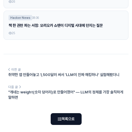
26
Hacker News
08.06
책 한 권만 파는 서점: 모리오카 쇼텐이 디지털 시대에 던지는 질문
25
이전 글
취약한 앱 만들어놓고 1,500달러 써서 'LLM이 진짜 해킹하나' 실험해봤더니
다음 글
"걔네는 weight(숫자 덩어리)로 만들어졌어" — LLM의 정체를 가장 솔직하게
말하면
목록으로