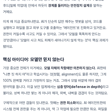
후드(밀폐 작업대) 안에서 하듯이
경계를 둘러치는 안전장치 설계
를 말하는
거예요.
이게 왜 지금 중요하냐면요. AI가 단순히 답만 해주는 챗봇을 넘어, 코드를
실행하고 파일을 읽고 외부 도구를 호출하는 '에이전트'로 진화하고 있거든요.
권한이 커질수록 사고도 커질 수 있어요. 그래서 '모델을 똑똑하게 만드는
것'만큼이나 '모델이 사고 쳐도 피해가 새어나가지 않게 막는 것'이 핵심 과제가
됐어요.
핵심 아이디어: 모델만 믿지 않는다
가장 중요한 전제가 이거예요.
모델 자체의 착함에만 의존하지 않는다.
AI한테
"나쁜 짓 하지 마"라고 학습시키는 것(정렬, alignment)도 물론 하지만, 그게
100% 완벽할 거라고 가정하지 않는 거죠. 그래서 모델 바깥에 여러 겹의
방어막을 둡니다. 이걸 보안 업계에서는
심층 방어(defense in depth)
라고
불러요. 성벽 하나만 쌓는 게 아니라 해자, 외벽, 내벽을 겹겹이 두는 것처럼요.
구체적으로 어떤 겹들이 있냐면요. 첫째는
권한 최소화
예요. AI 에이전트한테
시스템 전체 권한을 주는 게 아니라, 딱 그 작업에 필요한 만큼만 줘요. 파일을