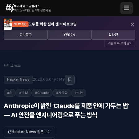
투더제이 코딩클래스
피라스튜디오 원격평생교육원
×
모두를 위한 진짜 쎈 바이브코딩
NEW 신간
교보문고
YES24
알라딘
오늘 하루 보지 않기
테크 뉴스
2026.06.04
149
Hacker News
#AI
#LLM
#Claude
#자동화
#보안
Anthropic이 밝힌 'Claude를 제품 안에 가두는 법'
— AI 안전을 엔지니어링으로 푸는 방식
Hacker News 원문 보기