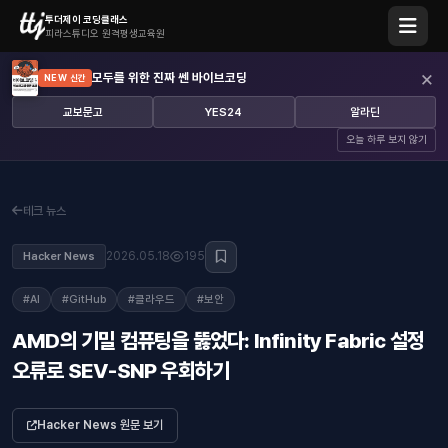
투더제이 코딩클래스
피라스튜디오 원격평생교육원
×
모두를 위한 진짜 쎈 바이브코딩
NEW 신간
교보문고
YES24
알라딘
오늘 하루 보지 않기
테크 뉴스
2026.05.18
195
Hacker News
#AI
#GitHub
#클라우드
#보안
AMD의 기밀 컴퓨팅을 뚫었다: Infinity Fabric 설정
오류로 SEV-SNP 우회하기
Hacker News 원문 보기