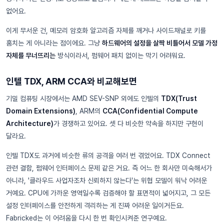
없어요.
이게 무서운 건, 메모리 암호화 알고리즘 자체를 깨거나 사이드채널로 키를
훔치는 게 아니라는 점이에요. 그냥
하드웨어의 설정을 살짝 비틀어서 모델 가정
자체를 무너뜨리는
방식이라서, 펌웨어 패치 없이는 막기 어려워요.
인텔 TDX, ARM CCA와 비교해보면
기밀 컴퓨팅 시장에서는 AMD SEV-SNP 외에도 인텔의
TDX(Trust
Domain Extensions)
, ARM의
CCA(Confidential Compute
Architecture)
가 경쟁하고 있어요. 셋 다 비슷한 약속을 하지만 구현이
달라요.
인텔 TDX도 과거에 비슷한 류의 공격을 여러 번 겪었어요. TDX Connect
관련 결함, 펌웨어 인터페이스 문제 같은 거요. 즉 어느 한 회사만 미숙해서가
아니라, '클라우드 사업자조차 신뢰하지 않는다'는 위협 모델이 워낙 어려운
거예요. CPU에 가까운 영역일수록 검증해야 할 표면적이 넓어지고, 그 모든
설정 인터페이스를 안전하게 격리하는 게 진짜 어려운 일이거든요.
Fabricked는 이 어려움을 다시 한 번 확인시켜준 연구예요.