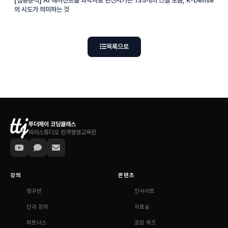
[심층분석] AI 에이전트를 과학자로 변신시키는 135개의 스킬 모음, K-Dense
의 시도가 의미하는 것
목록으로
투더제이 코딩클래스
피라스튜디오 원격평생교육원
강의
콘텐츠
정규반
인사이트
단과 강의
자료실
파트너스
코딩 퀴즈