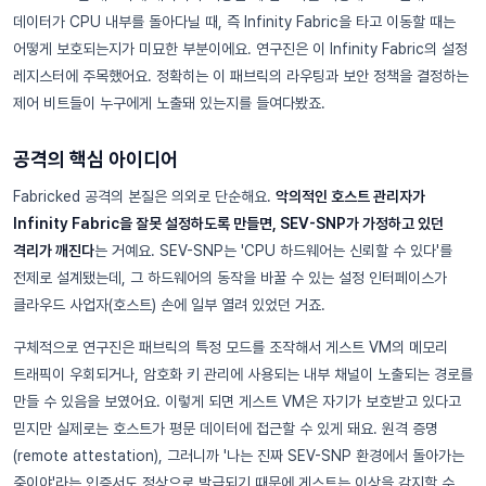
데이터가 CPU 내부를 돌아다닐 때, 즉 Infinity Fabric을 타고 이동할 때는
어떻게 보호되는지가 미묘한 부분이에요. 연구진은 이 Infinity Fabric의 설정
레지스터에 주목했어요. 정확히는 이 패브릭의 라우팅과 보안 정책을 결정하는
제어 비트들이 누구에게 노출돼 있는지를 들여다봤죠.
공격의 핵심 아이디어
Fabricked 공격의 본질은 의외로 단순해요.
악의적인 호스트 관리자가
Infinity Fabric을 잘못 설정하도록 만들면, SEV-SNP가 가정하고 있던
격리가 깨진다
는 거예요. SEV-SNP는 'CPU 하드웨어는 신뢰할 수 있다'를
전제로 설계됐는데, 그 하드웨어의 동작을 바꿀 수 있는 설정 인터페이스가
클라우드 사업자(호스트) 손에 일부 열려 있었던 거죠.
구체적으로 연구진은 패브릭의 특정 모드를 조작해서 게스트 VM의 메모리
트래픽이 우회되거나, 암호화 키 관리에 사용되는 내부 채널이 노출되는 경로를
만들 수 있음을 보였어요. 이렇게 되면 게스트 VM은 자기가 보호받고 있다고
믿지만 실제로는 호스트가 평문 데이터에 접근할 수 있게 돼요. 원격 증명
(remote attestation), 그러니까 '나는 진짜 SEV-SNP 환경에서 돌아가는
중이야'라는 인증서도 정상으로 발급되기 때문에 게스트는 이상을 감지할 수