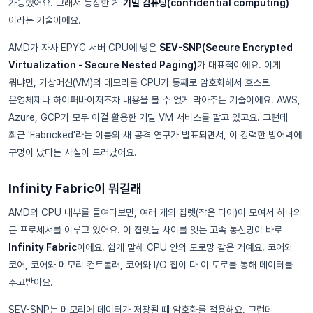
가능했어요. 그래서 등장한 게
기밀 컴퓨팅(confidential computing)
이라는 기술이에요.
AMD가 자사 EPYC 서버 CPU에 넣은
SEV-SNP(Secure Encrypted
Virtualization - Secure Nested Paging)
가 대표적이에요. 이게
뭐냐면, 가상머신(VM)의 메모리를 CPU가 통째로 암호화해서 호스트
운영체제나 하이퍼바이저조차 내용을 볼 수 없게 막아주는 기술이에요. AWS,
Azure, GCP가 모두 이걸 활용한 기밀 VM 서비스를 팔고 있고요. 그런데
최근 'Fabricked'라는 이름의 새 공격 연구가 발표되면서, 이 강력한 방어벽에
구멍이 났다는 사실이 드러났어요.
Infinity Fabric이 뭐길래
AMD의 CPU 내부를 들여다보면, 여러 개의 칩렛(작은 다이)이 모여서 하나의
큰 프로세서를 이루고 있어요. 이 칩렛들 사이를 잇는 고속 통신망이 바로
Infinity Fabric
이에요. 쉽게 말해 CPU 안의 도로망 같은 거예요. 코어와
코어, 코어와 메모리 컨트롤러, 코어와 I/O 칩이 다 이 도로를 통해 데이터를
주고받아요.
SEV-SNP는 메모리에 데이터가 저장될 때 암호화를 적용해요. 그런데