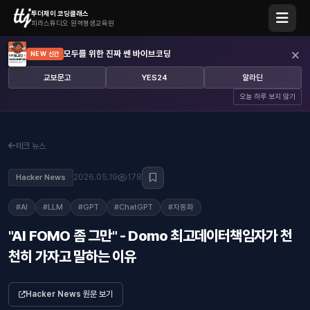
투더제이 코딩클래스
피라스튜디오 원격평생교육원
×
모두를 위한 진짜 쎈 바이브코딩
NEW 신간
교보문고
YES24
알라딘
오늘 하루 보지 않기
테크 뉴스
2026.05.19
178
Hacker News
#AI
#LLM
#GPT
#ChatGPT
#자동화
"AI FOMO 좀 그만" - Domo 최고데이터책임자가 천
천히 가자고 말하는 이유
Hacker News 원문 보기