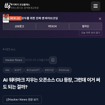
투더제이 코딩클래스
피라스튜디오 원격평생교육원
×
모두를 위한 진짜 쎈 바이브코딩
NEW 신간
교보문고
YES24
알라딘
오늘 하루 보지 않기
테크 뉴스
2026.05.20
240
Hacker News
#AI
#GPT
#ChatGPT
#파이썬
#GitHub
AI 워터마크 지우는 오픈소스 CLI 등장, 그런데 이거 써
도 되는 걸까?
Hacker News 원문 보기