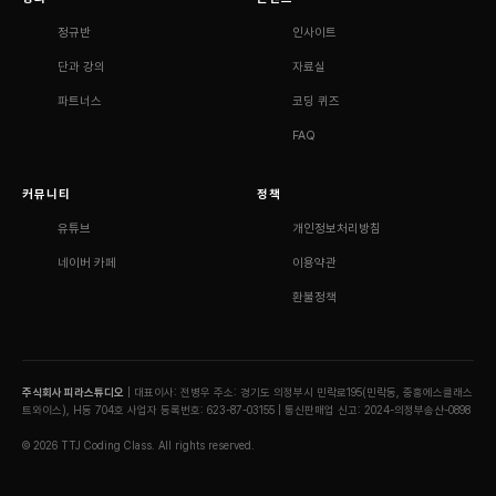
정규반
인사이트
단과 강의
자료실
파트너스
코딩 퀴즈
FAQ
커뮤니티
정책
유튜브
개인정보처리방침
네이버 카페
이용약관
환불정책
주식회사 피라스튜디오
| 대표이사: 전병우
주소: 경기도 의정부시 민락로195(민락동, 중흥에스클래스
트와이스), H동 704호
사업자 등록번호: 623-87-03155 | 통신판매업 신고: 2024-의정부송산-0898
© 2026 TTJ Coding Class. All rights reserved.