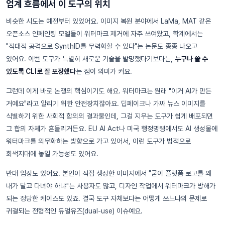
업계 흐름에서 이 도구의 위치
비슷한 시도는 예전부터 있었어요. 이미지 복원 분야에서 LaMa, MAT 같은
오픈소스 인페인팅 모델들이 워터마크 제거에 자주 쓰여왔고, 학계에서는
"적대적 공격으로 SynthID를 무력화할 수 있다"는 논문도 종종 나오고
있어요. 이번 도구가 특별히 새로운 기술을 발명했다기보다는,
누구나 쓸 수
있도록 CLI로 잘 포장했다
는 점이 의미가 커요.
그런데 이게 바로 논쟁의 핵심이기도 해요. 워터마크는 원래 "이거 AI가 만든
거예요"라고 알리기 위한 안전장치잖아요. 딥페이크나 가짜 뉴스 이미지를
식별하기 위한 사회적 합의의 결과물인데, 그걸 지우는 도구가 쉽게 배포되면
그 합의 자체가 흔들리거든요. EU AI Act나 미국 행정명령에서도 AI 생성물에
워터마크를 의무화하는 방향으로 가고 있어서, 이런 도구가 법적으로
회색지대에 놓일 가능성도 있어요.
반대 입장도 있어요. 본인이 직접 생성한 이미지에서 "굳이 플랫폼 로고를 왜
내가 달고 다녀야 하냐"는 사용자도 많고, 디자인 작업에서 워터마크가 방해가
되는 정당한 케이스도 있죠. 결국 도구 자체보다는 어떻게 쓰느냐의 문제로
귀결되는 전형적인 듀얼유즈(dual-use) 이슈예요.