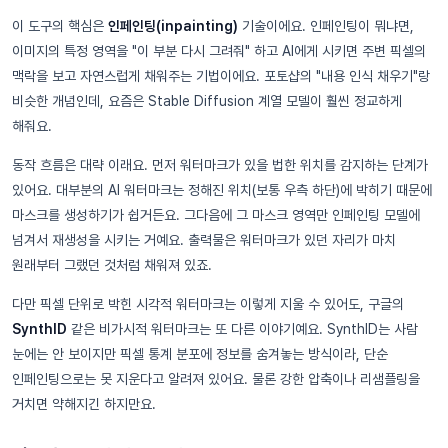
이 도구의 핵심은
인페인팅(inpainting)
기술이에요. 인페인팅이 뭐냐면,
이미지의 특정 영역을 "이 부분 다시 그려줘" 하고 AI에게 시키면 주변 픽셀의
맥락을 보고 자연스럽게 채워주는 기법이에요. 포토샵의 "내용 인식 채우기"랑
비슷한 개념인데, 요즘은 Stable Diffusion 계열 모델이 훨씬 정교하게
해줘요.
동작 흐름은 대략 이래요. 먼저 워터마크가 있을 법한 위치를 감지하는 단계가
있어요. 대부분의 AI 워터마크는 정해진 위치(보통 우측 하단)에 박히기 때문에
마스크를 생성하기가 쉽거든요. 그다음에 그 마스크 영역만 인페인팅 모델에
넘겨서 재생성을 시키는 거예요. 출력물은 워터마크가 있던 자리가 마치
원래부터 그랬던 것처럼 채워져 있죠.
다만 픽셀 단위로 박힌 시각적 워터마크는 이렇게 지울 수 있어도, 구글의
SynthID
같은 비가시적 워터마크는 또 다른 이야기예요. SynthID는 사람
눈에는 안 보이지만 픽셀 통계 분포에 정보를 숨겨놓는 방식이라, 단순
인페인팅으로는 못 지운다고 알려져 있어요. 물론 강한 압축이나 리샘플링을
거치면 약해지긴 하지만요.