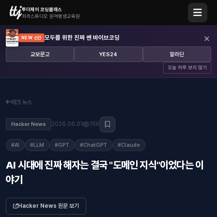
투더제이 코딩클래스
피라스튜디오 원격평생교육원
×
모두를 위한 진짜 쎈 바이브코딩
NEW 신간
교보문고
YES24
알라딘
오늘 하루 보지 않기
테크 뉴스
2026.06.01
156
Hacker News
#AI
#LLM
#GPT
#ChatGPT
#Claude
AI 시대에 진짜 해자는 결국 "도메인 지식"이었다는 이
야기
Hacker News 원문 보기