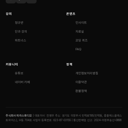
강의
콘텐츠
정규반
인사이트
단과 강의
자료실
파트너스
코딩 퀴즈
FAQ
커뮤니티
정책
유튜브
개인정보처리방침
네이버 카페
이용약관
환불정책
주식회사 피라스튜디오
| 대표이사: 전병우
주소: 경기도 의정부시 민락로195(민락동, 중흥에스클래스
트와이스), H동 704호
사업자 등록번호: 623-87-03155 | 통신판매업 신고: 2024-의정부송산-0898