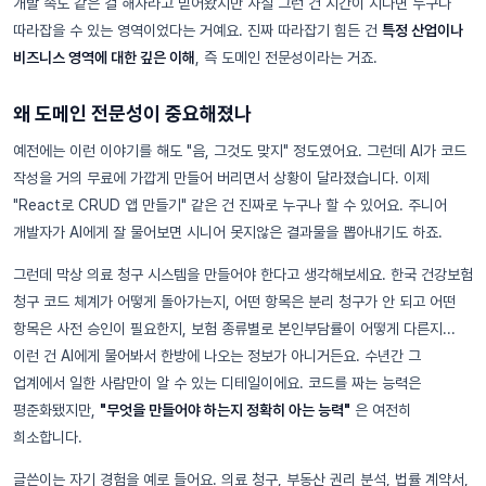
개발 속도 같은 걸 해자라고 믿어왔지만 사실 그런 건 시간이 지나면 누구나
따라잡을 수 있는 영역이었다는 거예요. 진짜 따라잡기 힘든 건
특정 산업이나
비즈니스 영역에 대한 깊은 이해
, 즉 도메인 전문성이라는 거죠.
왜 도메인 전문성이 중요해졌나
예전에는 이런 이야기를 해도 "음, 그것도 맞지" 정도였어요. 그런데 AI가 코드
작성을 거의 무료에 가깝게 만들어 버리면서 상황이 달라졌습니다. 이제
"React로 CRUD 앱 만들기" 같은 건 진짜로 누구나 할 수 있어요. 주니어
개발자가 AI에게 잘 물어보면 시니어 못지않은 결과물을 뽑아내기도 하죠.
그런데 막상 의료 청구 시스템을 만들어야 한다고 생각해보세요. 한국 건강보험
청구 코드 체계가 어떻게 돌아가는지, 어떤 항목은 분리 청구가 안 되고 어떤
항목은 사전 승인이 필요한지, 보험 종류별로 본인부담률이 어떻게 다른지...
이런 건 AI에게 물어봐서 한방에 나오는 정보가 아니거든요. 수년간 그
업계에서 일한 사람만이 알 수 있는 디테일이에요. 코드를 짜는 능력은
평준화됐지만,
"무엇을 만들어야 하는지 정확히 아는 능력"
은 여전히
희소합니다.
글쓴이는 자기 경험을 예로 들어요. 의료 청구, 부동산 권리 분석, 법률 계약서,