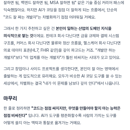
잘하면 됨, 백엔드 잘하면 됨, MSA 잘하면 됨" 같은 기술 중심 커리어 패스에
익숙했잖아요. 하지만 AI가 코딩을 점점 더 잘하게 되는 흐름에서, 단순히
"코드 잘 짜는 개발자"는 차별화하기 점점 어려워질 거예요.
그래서 한 가지 추천하고 싶은 건
본인이 일하는 산업의 도메인 지식을
의식적으로 쌓는 것
이에요. 핀테크 회사 다닌다면 금융 규제와 결제 시스템
구조를, 커머스 회사 다닌다면 물류와 정산 흐름을, 헬스케어 회사 다닌다면
의료 데이터 표준(HL7, FHIR 같은)을 깊이 파고드는 거죠. "개발만 하는
개발자"보다 "이 업계를 아는 개발자"가 훨씬 비싸지는 시대가 오고 있어요.
그리고 창업이나 사이드 프로젝트를 생각한다면, 본인이 잘 아는 영역에서
출발하는 게 압도적으로 유리해요. 모두가 비슷한 AI 코딩 도구를 쓸 수 있는
세상에서, 차별화는 결국 "내가 이 문제를 남보다 깊이 안다"에서 나옵니다.
마무리
한 줄로 정리하면
"코드는 점점 싸지지만, 무엇을 만들어야 할지 아는 능력은
점점 비싸진다"
입니다. AI가 도구를 평준화할수록 사람의 가치는 도구를
어떻게 쓸지 아는 맥락과 통찰로 옮겨가는 거예요.