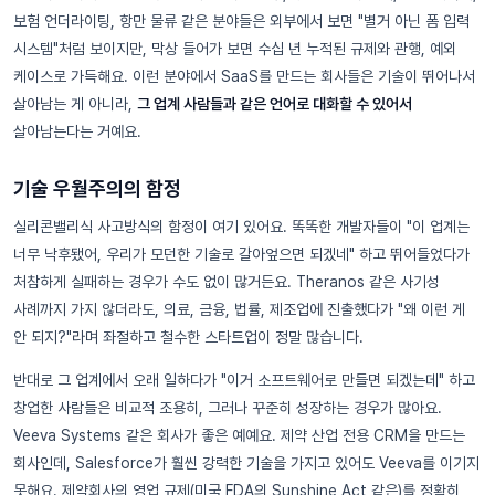
보험 언더라이팅, 항만 물류 같은 분야들은 외부에서 보면 "별거 아닌 폼 입력
시스템"처럼 보이지만, 막상 들어가 보면 수십 년 누적된 규제와 관행, 예외
케이스로 가득해요. 이런 분야에서 SaaS를 만드는 회사들은 기술이 뛰어나서
살아남는 게 아니라,
그 업계 사람들과 같은 언어로 대화할 수 있어서
살아남는다는 거예요.
기술 우월주의의 함정
실리콘밸리식 사고방식의 함정이 여기 있어요. 똑똑한 개발자들이 "이 업계는
너무 낙후됐어, 우리가 모던한 기술로 갈아엎으면 되겠네" 하고 뛰어들었다가
처참하게 실패하는 경우가 수도 없이 많거든요. Theranos 같은 사기성
사례까지 가지 않더라도, 의료, 금융, 법률, 제조업에 진출했다가 "왜 이런 게
안 되지?"라며 좌절하고 철수한 스타트업이 정말 많습니다.
반대로 그 업계에서 오래 일하다가 "이거 소프트웨어로 만들면 되겠는데" 하고
창업한 사람들은 비교적 조용히, 그러나 꾸준히 성장하는 경우가 많아요.
Veeva Systems 같은 회사가 좋은 예예요. 제약 산업 전용 CRM을 만드는
회사인데, Salesforce가 훨씬 강력한 기술을 가지고 있어도 Veeva를 이기지
못해요. 제약회사의 영업 규제(미국 FDA의 Sunshine Act 같은)를 정확히