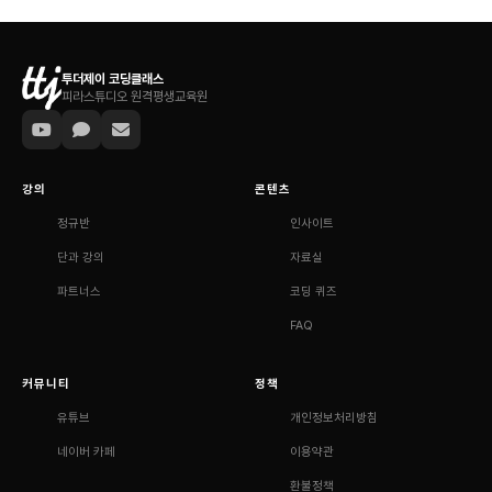
투더제이 코딩클래스
피라스튜디오 원격평생교육원
강의
콘텐츠
정규반
인사이트
단과 강의
자료실
파트너스
코딩 퀴즈
FAQ
커뮤니티
정책
유튜브
개인정보처리방침
네이버 카페
이용약관
환불정책