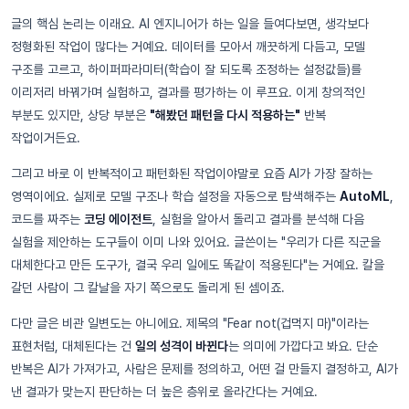
글의 핵심 논리는 이래요. AI 엔지니어가 하는 일을 들여다보면, 생각보다
정형화된 작업이 많다는 거예요. 데이터를 모아서 깨끗하게 다듬고, 모델
구조를 고르고, 하이퍼파라미터(학습이 잘 되도록 조정하는 설정값들)를
이리저리 바꿔가며 실험하고, 결과를 평가하는 이 루프요. 이게 창의적인
부분도 있지만, 상당 부분은
"해봤던 패턴을 다시 적용하는"
반복
작업이거든요.
그리고 바로 이 반복적이고 패턴화된 작업이야말로 요즘 AI가 가장 잘하는
영역이에요. 실제로 모델 구조나 학습 설정을 자동으로 탐색해주는
AutoML
,
코드를 짜주는
코딩 에이전트
, 실험을 알아서 돌리고 결과를 분석해 다음
실험을 제안하는 도구들이 이미 나와 있어요. 글쓴이는 "우리가 다른 직군을
대체한다고 만든 도구가, 결국 우리 일에도 똑같이 적용된다"는 거예요. 칼을
갈던 사람이 그 칼날을 자기 쪽으로도 돌리게 된 셈이죠.
다만 글은 비관 일변도는 아니에요. 제목의 "Fear not(겁먹지 마)"이라는
표현처럼, 대체된다는 건
일의 성격이 바뀐다
는 의미에 가깝다고 봐요. 단순
반복은 AI가 가져가고, 사람은 문제를 정의하고, 어떤 걸 만들지 결정하고, AI가
낸 결과가 맞는지 판단하는 더 높은 층위로 올라간다는 거예요.