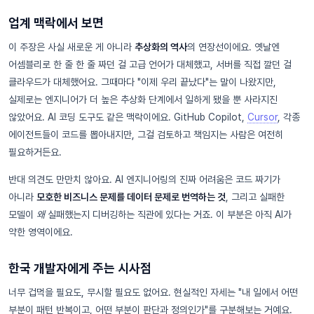
업계 맥락에서 보면
이 주장은 사실 새로운 게 아니라
추상화의 역사
의 연장선이에요. 옛날엔
어셈블리로 한 줄 한 줄 짜던 걸 고급 언어가 대체했고, 서버를 직접 깔던 걸
클라우드가 대체했어요. 그때마다 "이제 우리 끝났다"는 말이 나왔지만,
실제로는 엔지니어가 더 높은 추상화 단계에서 일하게 됐을 뿐 사라지진
않았어요. AI 코딩 도구도 같은 맥락이에요. GitHub Copilot,
Cursor
, 각종
에이전트들이 코드를 뽑아내지만, 그걸 검토하고 책임지는 사람은 여전히
필요하거든요.
반대 의견도 만만치 않아요. AI 엔지니어링의 진짜 어려움은 코드 짜기가
아니라
모호한 비즈니스 문제를 데이터 문제로 번역하는 것
, 그리고 실패한
모델이
왜
실패했는지 디버깅하는 직관에 있다는 거죠. 이 부분은 아직 AI가
약한 영역이에요.
한국 개발자에게 주는 시사점
너무 겁먹을 필요도, 무시할 필요도 없어요. 현실적인 자세는 "내 일에서 어떤
부분이 패턴 반복이고, 어떤 부분이 판단과 정의인가"를 구분해보는 거예요.