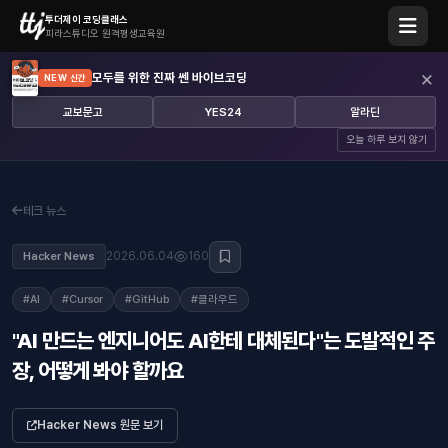
투더제이 코딩클래스
피라스튜디오 원격평생교육원
×
모두를 위한 진짜 쎈 바이브코딩
NEW 신간
교보문고
YES24
알라딘
오늘 하루 보지 않기
테크 뉴스
2026.06.04
160
Hacker News
#AI
#Cursor
#GitHub
#클라우드
"AI 만드는 엔지니어도 AI한테 대체된다"는 도발적인 주
장, 어떻게 봐야 할까요
Hacker News 원문 보기