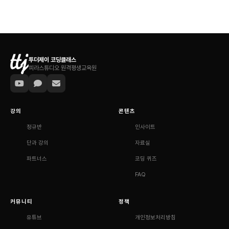
투더제이 코딩클래스
피라스튜디오 원격평생교육원
강의
콘텐츠
정규반
인사이트
단과 강의
자료실
파트너스
코딩 퀴즈
FAQ
커뮤니티
정책
유튜브
개인정보처리방침