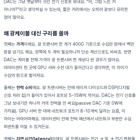
DAC는 그냥 옛날부터 쓰던 전기 신호로 보내요. "어, 그럼 느린 거
아니야?"라고 생각하실 수 있는데, 짧은 거리에서는 오히려 광보다 유리한
점이 많아요.
왜 광케이블 대신 구리를 쓸까
첫째는
가격
이에요. 광 트랜시버 한 개가 400G 기준으로 수십만 원에서 백만
원을 넘기도 해요. 양쪽에 두 개씩 필요하니까 단순 계산으로도 비싸죠. 반면
DAC는 케이블 전체 가격이 광 트랜시버 한 개보다 싼 경우가 많아요.
데이터센터 한 곳에 GPU 서버 수천 대가 들어간다고 생각하면, 이 차이가
수십억 원으로 벌어져요.
둘째는
전력 소비
예요. 광 트랜시버는 안에 레이저 다이오드와 DSP(디지털
신호 처리 칩)가 들어가 있어서 포트당 5~15W씩 먹어요. DAC는 전기 신호를
그냥 보내기만 하니까 거의 전력을 안 써요(passive DAC 기준 0W에
가까움). GPU 서버 한 대에 네트워크 포트가 8~10개씩 달리는 요즘, 이
차이는 어마어마해요. 데이터센터 전체 전력 예산에서 네트워크 부분만 수십
퍼센트를 아낄 수 있거든요.
셋째는
지연 시간(latency)
이에요. 광 트랜시버는 전기 → 빛 → 전기 변환을