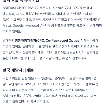
NVIDIA의 GB200 NVL72 같은 최신 시스템은 72개 GPU를 한 랙에
욱여넣고, 그 사이를 NVLink로 연결해요. 이때 랙 내부 연결은 거의 다
DAC나 그 변형이에요. 광까지 가기엔 거리도 짧고 전력 예산도 모자라거든요.
Meta, Google, Microsoft가 자체 AI 인프라를 구축할 때도 이 비중이 점점
커지고 있어요.
반대편엔
공동 패키지 광학(CPO, Co-Packaged Optics)
이라는 차세대
기술이 있어요. 스위치 칩 바로 옆에 광 엔진을 붙여서 전력과 지연을 줄이는
방식인데, 아직 상용화 초기예요. 그래서 향후 5년 정도는 DAC + 광케이블
혼합이 데이터센터의 표준 구성으로 갈 거라는 게 업계 전망이에요.
한국 개발자에게는
직접 케이블을 만질 일은 거의 없겠지만, 클라우드 비용을 다루는 분이라면
알아두면 좋아요. AWS, GCP, NCP의 GPU 인스턴스 가격이 비싼 이유 중
하나가 바로 이런 네트워크 인프라 비용이거든요. 같은 H100이라도
NVLink로 묶인 8GPU 서버와 그렇지 않은 서버의 학습 성능이 차이 나는
이유도 결국 GPU 간 통신 속도예요.