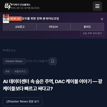
투더제이 코딩클래스
피라스튜디오 원격평생교육원
×
모두를 위한 진짜 쎈 바이브코딩
NEW 신간
교보문고
YES24
알라딘
오늘 하루 보지 않기
테크 뉴스
2026.05.28
161
Hacker News
#AI
#클라우드
AI 데이터센터 속 숨은 주역, DAC 케이블 이야기 — 광
케이블보다 빠르고 싸다고?
Hacker News 원문 보기