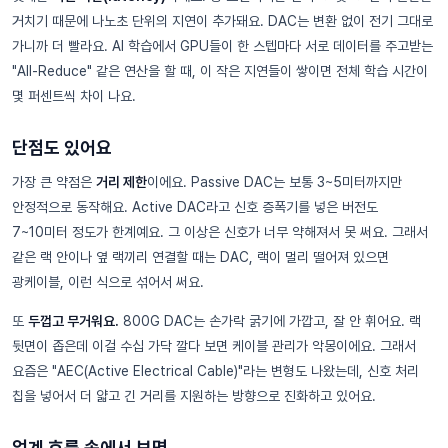
거치기 때문에 나노초 단위의 지연이 추가돼요. DAC는 변환 없이 전기 그대로
가니까 더 빨라요. AI 학습에서 GPU들이 한 스텝마다 서로 데이터를 주고받는
"All-Reduce" 같은 연산을 할 때, 이 작은 지연들이 쌓이면 전체 학습 시간이
몇 퍼센트씩 차이 나요.
단점도 있어요
가장 큰 약점은
거리 제한
이에요. Passive DAC는 보통 3~5미터까지만
안정적으로 동작해요. Active DAC라고 신호 증폭기를 넣은 버전도
7~10미터 정도가 한계예요. 그 이상은 신호가 너무 약해져서 못 써요. 그래서
같은 랙 안이나 옆 랙끼리 연결할 때는 DAC, 랙이 멀리 떨어져 있으면
광케이블, 이런 식으로 섞어서 써요.
또
두껍고 무거워요.
800G DAC는 손가락 굵기에 가깝고, 잘 안 휘어요. 랙
뒷면이 좁은데 이걸 수십 가닥 깔다 보면 케이블 관리가 악몽이에요. 그래서
요즘은 "AEC(Active Electrical Cable)"라는 변형도 나왔는데, 신호 처리
칩을 넣어서 더 얇고 긴 거리를 지원하는 방향으로 진화하고 있어요.
업계 흐름 속에서 보면