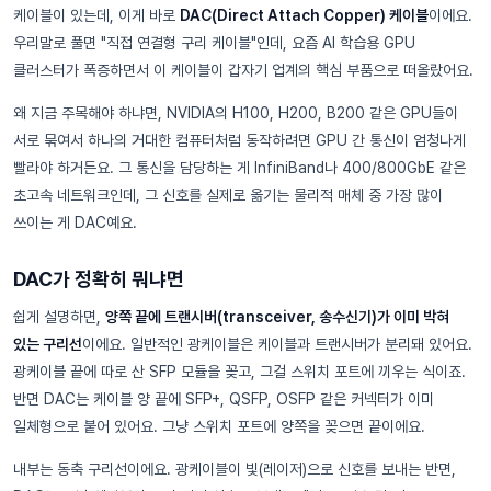
케이블이 있는데, 이게 바로
DAC(Direct Attach Copper) 케이블
이에요.
우리말로 풀면 "직접 연결형 구리 케이블"인데, 요즘 AI 학습용 GPU
클러스터가 폭증하면서 이 케이블이 갑자기 업계의 핵심 부품으로 떠올랐어요.
왜 지금 주목해야 하냐면, NVIDIA의 H100, H200, B200 같은 GPU들이
서로 묶여서 하나의 거대한 컴퓨터처럼 동작하려면 GPU 간 통신이 엄청나게
빨라야 하거든요. 그 통신을 담당하는 게 InfiniBand나 400/800GbE 같은
초고속 네트워크인데, 그 신호를 실제로 옮기는 물리적 매체 중 가장 많이
쓰이는 게 DAC예요.
DAC가 정확히 뭐냐면
쉽게 설명하면,
양쪽 끝에 트랜시버(transceiver, 송수신기)가 이미 박혀
있는 구리선
이에요. 일반적인 광케이블은 케이블과 트랜시버가 분리돼 있어요.
광케이블 끝에 따로 산 SFP 모듈을 꽂고, 그걸 스위치 포트에 끼우는 식이죠.
반면 DAC는 케이블 양 끝에 SFP+, QSFP, OSFP 같은 커넥터가 이미
일체형으로 붙어 있어요. 그냥 스위치 포트에 양쪽을 꽂으면 끝이에요.
내부는 동축 구리선이에요. 광케이블이 빛(레이저)으로 신호를 보내는 반면,