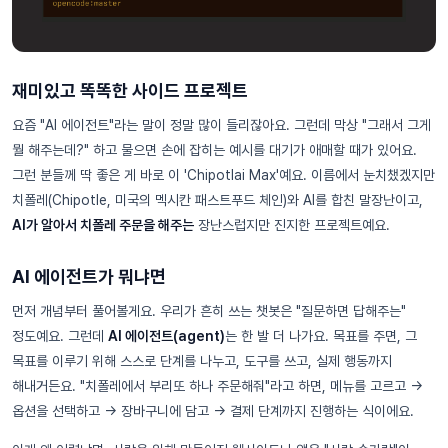
재미있고 똑똑한 사이드 프로젝트
요즘 "AI 에이전트"라는 말이 정말 많이 들리잖아요. 그런데 막상 "그래서 그게
뭘 해주는데?" 하고 물으면 손에 잡히는 예시를 대기가 애매할 때가 있어요.
그런 분들께 딱 좋은 게 바로 이 'Chipotlai Max'예요. 이름에서 눈치챘겠지만
치폴레(Chipotle, 미국의 멕시칸 패스트푸드 체인)와 AI를 합친 말장난이고,
AI가 알아서 치폴레 주문을 해주는
장난스럽지만 진지한 프로젝트예요.
AI 에이전트가 뭐냐면
먼저 개념부터 풀어볼게요. 우리가 흔히 쓰는 챗봇은 "질문하면 답해주는"
정도예요. 그런데
AI 에이전트(agent)
는 한 발 더 나가요. 목표를 주면, 그
목표를 이루기 위해 스스로 단계를 나누고, 도구를 쓰고, 실제 행동까지
해내거든요. "치폴레에서 부리또 하나 주문해줘"라고 하면, 메뉴를 고르고 →
옵션을 선택하고 → 장바구니에 담고 → 결제 단계까지 진행하는 식이에요.