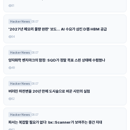
51
Hacker News
08.07
'2027년 메모리 물량 완판' 보도… AI 수요가 삼킨 D램·HBM 공급
54
Hacker News
08.07
양자화학 벤치마크의 함정: SQD가 정말 목표 스핀 상태에 수렴했나
49
Hacker News
08.07
버려진 하천변을 20년 만에 도시숲으로 바꾼 시민의 실험
52
Hacker News
08.07
파서는 복잡할 필요가 없다: bx::Scanner가 보여주는 중간 지대
52