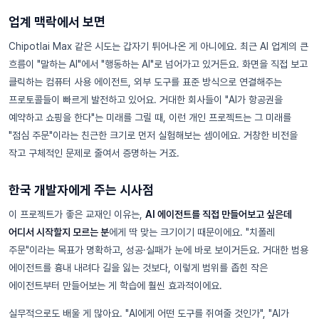
업계 맥락에서 보면
Chipotlai Max 같은 시도는 갑자기 튀어나온 게 아니에요. 최근 AI 업계의 큰
흐름이 "말하는 AI"에서 "행동하는 AI"로 넘어가고 있거든요. 화면을 직접 보고
클릭하는 컴퓨터 사용 에이전트, 외부 도구를 표준 방식으로 연결해주는
프로토콜들이 빠르게 발전하고 있어요. 거대한 회사들이 "AI가 항공권을
예약하고 쇼핑을 한다"는 미래를 그릴 때, 이런 개인 프로젝트는 그 미래를
"점심 주문"이라는 친근한 크기로 먼저 실험해보는 셈이에요. 거창한 비전을
작고 구체적인 문제로 줄여서 증명하는 거죠.
한국 개발자에게 주는 시사점
이 프로젝트가 좋은 교재인 이유는,
AI 에이전트를 직접 만들어보고 싶은데
어디서 시작할지 모르는 분
에게 딱 맞는 크기이기 때문이에요. "치폴레
주문"이라는 목표가 명확하고, 성공·실패가 눈에 바로 보이거든요. 거대한 범용
에이전트를 흉내 내려다 길을 잃는 것보다, 이렇게 범위를 좁힌 작은
에이전트부터 만들어보는 게 학습에 훨씬 효과적이에요.
실무적으로도 배울 게 많아요. "AI에게 어떤 도구를 쥐여줄 것인가", "AI가