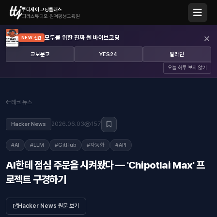
투더제이 코딩클래스
피라스튜디오 원격평생교육원
×
모두를 위한 진짜 쎈 바이브코딩
NEW 신간
교보문고
YES24
알라딘
오늘 하루 보지 않기
테크 뉴스
2026.06.03
157
Hacker News
#AI
#LLM
#GitHub
#자동화
#API
AI한테 점심 주문을 시켜봤다 — 'Chipotlai Max' 프
로젝트 구경하기
Hacker News 원문 보기