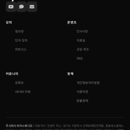
강의
콘텐츠
정규반
인사이트
단과 강의
자료실
파트너스
코딩 퀴즈
FAQ
커뮤니티
정책
유튜브
개인정보처리방침
네이버 카페
이용약관
환불정책
주식회사 피라스튜디오
| 대표이사: 전병우
주소: 경기도 의정부시 민락로195(민락동, 중흥에스클래스