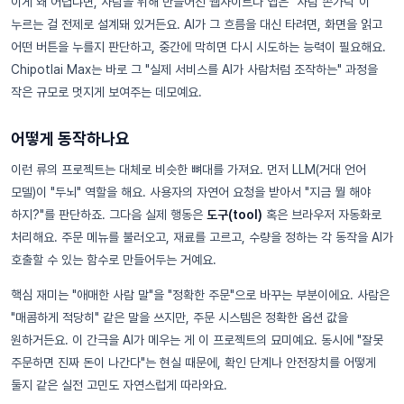
이게 왜 어렵냐면, 사람을 위해 만들어진 웹사이트나 앱은 "사람 손가락"이
누르는 걸 전제로 설계돼 있거든요. AI가 그 흐름을 대신 타려면, 화면을 읽고
어떤 버튼을 누를지 판단하고, 중간에 막히면 다시 시도하는 능력이 필요해요.
Chipotlai Max는 바로 그 "실제 서비스를 AI가 사람처럼 조작하는" 과정을
작은 규모로 멋지게 보여주는 데모예요.
어떻게 동작하나요
이런 류의 프로젝트는 대체로 비슷한 뼈대를 가져요. 먼저 LLM(거대 언어
모델)이 "두뇌" 역할을 해요. 사용자의 자연어 요청을 받아서 "지금 뭘 해야
하지?"를 판단하죠. 그다음 실제 행동은
도구(tool)
혹은 브라우저 자동화로
처리해요. 주문 메뉴를 불러오고, 재료를 고르고, 수량을 정하는 각 동작을 AI가
호출할 수 있는 함수로 만들어두는 거예요.
핵심 재미는 "애매한 사람 말"을 "정확한 주문"으로 바꾸는 부분이에요. 사람은
"매콤하게 적당히" 같은 말을 쓰지만, 주문 시스템은 정확한 옵션 값을
원하거든요. 이 간극을 AI가 메우는 게 이 프로젝트의 묘미예요. 동시에 "잘못
주문하면 진짜 돈이 나간다"는 현실 때문에, 확인 단계나 안전장치를 어떻게
둘지 같은 실전 고민도 자연스럽게 따라와요.