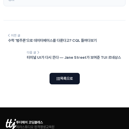
이전 글
수학 '범주론'으로 데이터베이스를 다룬다고? CQL 들여다보기
다음 글
터미널 UI가 다시 뜬다 — Jane Street가 보여준 TUI 르네상스
목록으로
투더제이 코딩클래스
피라스튜디오 원격평생교육원