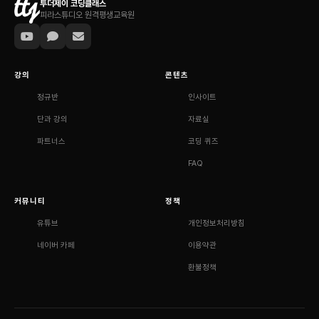
투더제이 코딩클래스
피라스튜디오 원격평생교육원
강의
콘텐츠
정규반
인사이트
단과 강의
자료실
파트너스
코딩 퀴즈
FAQ
커뮤니티
정책
유튜브
개인정보처리방침
네이버 카페
이용약관
환불정책