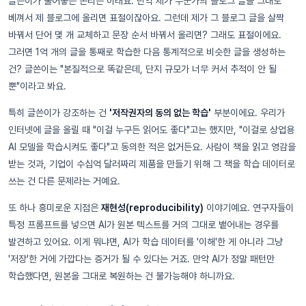
글쓴이가 풀어놓는 논리는 이래요. 만약 제가 누군가의 블로그 글을 그대로
베껴서 제 블로그에 올리면 표절이잖아요. 그런데 제가 그 블로그 글을 살짝
바꿔서 단어 몇 개 교체하고 문장 순서 바꿔서 올리면? 그래도 표절이에요.
그러면 1억 개의 글을 통째로 학습한 다음 통계적으로 비슷한 글을 생성하는
건? 글쓴이는 "본질적으로 똑같은데, 단지 규모가 너무 커서 추적이 안 될
뿐"이라고 봐요.
특히 글쓴이가 강조하는 건
'저작권자의 동의 없는 학습'
부분이에요. 우리가
인터넷에 글을 올릴 때 "이걸 누구든 읽어도 좋다"고는 했지만, "이걸로 상업용
AI 모델을 학습시켜도 좋다"고 동의한 적은 없거든요. 사람이 책을 읽고 영감을
받는 것과, 기업이 수십억 달러짜리 제품을 만들기 위해 그 책을 학습 데이터로
쓰는 건 다른 문제라는 거예요.
또 하나 흥미로운 지점은
재현성(reproducibility)
이야기예요. 연구자들이
특정 프롬프트를 넣으면 AI가 원본 텍스트를 거의 그대로 뱉어내는 경우를
발견하고 있어요. 이게 뭐냐면, AI가 학습 데이터를 '이해'한 게 아니라 그냥
'저장'한 거에 가깝다는 증거가 될 수 있다는 거죠. 만약 AI가 정말 패턴만
학습했다면, 원본을 그대로 복원하는 건 불가능해야 하니까요.