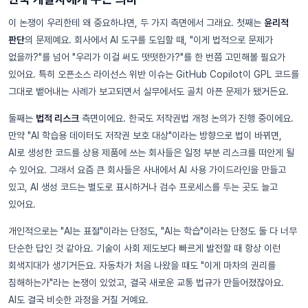
이 논쟁이 우리한테 왜 중요하냐면, 두 가지 측면에서 그래요. 첫째는
윤리적
판단
의 문제예요. 회사에서 AI 도구를 도입할 때, "이게 법적으로 문제가
없을까?"를 넘어 "우리가 이걸 써도 떳떳한가?"를 한 번쯤 고민해볼 필요가
있어요. 특히 오픈소스 라이선스 위반 이슈는 GitHub Copilot이 GPL 코드를
그대로 뱉어내는 사례가 보고되면서 실무에서도 골치 아픈 문제가 됐거든요.
둘째는
법적 리스크
측면이에요. 한국도 저작권법 개정 논의가 진행 중이에요.
만약 "AI 학습용 데이터도 저작권 보호 대상"이라는 방향으로 법이 바뀌면,
AI로 생성한 코드를 상용 제품에 쓰는 회사들은 일정 부분 리스크를 떠안게 될
수 있어요. 그래서 요즘 큰 회사들은 사내에서 AI 사용 가이드라인을 만들고
있고, AI 생성 코드는 별도로 표시하거나 검수 프로세스를 두는 곳도 늘고
있어요.
개인적으로는 "AI는 표절"이라는 단정도, "AI는 학습"이라는 단정도 둘 다 너무
단순한 답인 것 같아요. 기술이 사회 제도보다 빠르게 발전할 때 항상 이런
회색지대가 생기거든요. 자동차가 처음 나왔을 때도 "이게 마차의 권리를
침해하는가"라는 논쟁이 있었고, 결국 새로운 교통 법규가 만들어졌잖아요.
AI도 결국 비슷한 과정을 거칠 거예요.