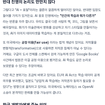
반대 진영의 논리도 만만치 않다
그렇다고 "AI = 표절"이라는 결론이 깔끔하게 떨어지진 않아요. 반대편 입장도
들어볼 가치가 있거든요. AI 옹호 진영에서는
"인간의 학습과 뭐가 다른가"
라는 반론을 자주 합니다. 우리도 결국 다른 사람의 책, 코드, 그림을 보면서
배우잖아요. 화가가 미술관에서 명화를 감상하고 자기 스타일을 만들어가는
것과, AI가 이미지 데이터셋을 학습하는 게 본질적으로 다르냐는 거죠.
또 미국에서는
공정 이용(fair use)
이라는 법적 개념이 있어요. 저작물을
변형적(transformative)으로 사용하면 저작권 침해가 아닐 수 있다는
거예요. 구글이 도서 전체를 스캔해서 검색 가능하게 만든 'Google Books'
사건에서 법원은 이걸 공정 이용으로 봤거든요. AI 학습도 같은 논리로
보호받을 수 있다는 주장이에요.
다만 최근 분위기는 조금씩 바뀌고 있어요. EU의 AI Act는 학습 데이터 공개
의무를 부과했고, 일본도 "상업적 AI 학습에는 저작권자 동의가 필요할 수
있다"는 방향으로 움직이고 있어요. 미국에서도 뉴욕타임스 vs OpenAI
소송이 본격적인 판례를 만들 가능성이 큽니다.
한국 개발자에게 주는 의미