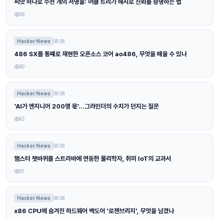
씨앗 하나로 수천 개의 서명을: 머클 트리가 해시로 신뢰를 증명하는 법
58
Hacker News
08.08
486 SX를 통째로 재현한 오픈소스 코어 ao486, 무엇을 배울 수 있나
60
Hacker News
08.08
'AI가 엔지니어 200명 몫'…그라인더의 수치가 던지는 질문
62
Hacker News
08.08
햄스터 쳇바퀴를 스트라바에 연동한 물리학자, 취미 IoT의 교과서
61
Hacker News
08.08
x86 CPU에 숨겨진 하드웨어 백도어 '로젠브리지', 무엇을 남겼나