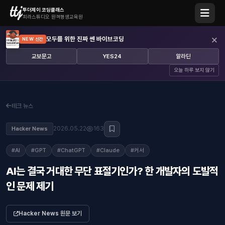
투더제이 코딩클래스
피라스튜디오 원격평생교육원
×
모두를 위한 진짜 쎈 바이브코딩
NEW 신간
교보문고
YES24
알라딘
오늘 하루 보지 않기
테크 뉴스
2026.05.22
163
Hacker News
#AI
#GPT
#ChatGPT
#Claude
#커서
AI는 결국 거대한 무단 표절기인가? 한 개발자의 도발적
인 문제 제기
Hacker News 원문 보기