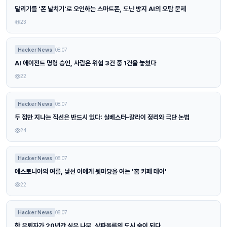
달리기를 '폰 날치기'로 오인하는 스마트폰, 도난 방지 AI의 오탐 문제
23
Hacker News
08.07
AI 에이전트 명령 승인, 사람은 위협 3건 중 1건을 놓쳤다
22
Hacker News
08.07
두 점만 지나는 직선은 반드시 있다: 실베스터–갈라이 정리와 극단 논법
24
Hacker News
08.07
에스토니아의 여름, 낯선 이에게 뒷마당을 여는 '홈 카페 데이'
22
Hacker News
08.07
한 은퇴자가 20년간 심은 나무, 상파울루의 도시 숲이 되다