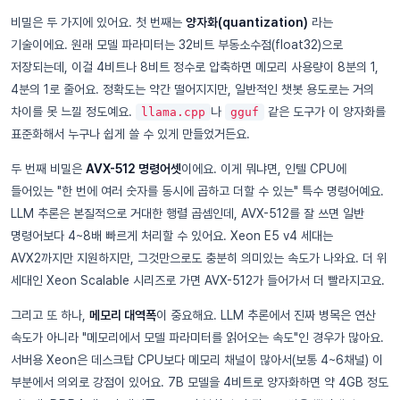
비밀은 두 가지에 있어요. 첫 번째는
양자화(quantization)
라는
기술이에요. 원래 모델 파라미터는 32비트 부동소수점(float32)으로
저장되는데, 이걸 4비트나 8비트 정수로 압축하면 메모리 사용량이 8분의 1,
4분의 1로 줄어요. 정확도는 약간 떨어지지만, 일반적인 챗봇 용도로는 거의
차이를 못 느낄 정도예요.
나
같은 도구가 이 양자화를
llama.cpp
gguf
표준화해서 누구나 쉽게 쓸 수 있게 만들었거든요.
두 번째 비밀은
AVX-512 명령어셋
이에요. 이게 뭐냐면, 인텔 CPU에
들어있는 "한 번에 여러 숫자를 동시에 곱하고 더할 수 있는" 특수 명령어예요.
LLM 추론은 본질적으로 거대한 행렬 곱셈인데, AVX-512를 잘 쓰면 일반
명령어보다 4~8배 빠르게 처리할 수 있어요. Xeon E5 v4 세대는
AVX2까지만 지원하지만, 그것만으로도 충분히 의미있는 속도가 나와요. 더 위
세대인 Xeon Scalable 시리즈로 가면 AVX-512가 들어가서 더 빨라지고요.
그리고 또 하나,
메모리 대역폭
이 중요해요. LLM 추론에서 진짜 병목은 연산
속도가 아니라 "메모리에서 모델 파라미터를 읽어오는 속도"인 경우가 많아요.
서버용 Xeon은 데스크탑 CPU보다 메모리 채널이 많아서(보통 4~6채널) 이
부분에서 의외로 강점이 있어요. 7B 모델을 4비트로 양자화하면 약 4GB 정도