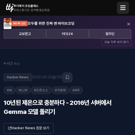
투더제이 코딩클래스
피라스튜디오 원격평생교육원
×
모두를 위한 진짜 쎈 바이브코딩
NEW 신간
교보문고
YES24
알라딘
오늘 하루 보지 않기
테크 뉴스
2026.06.02
155
Hacker News
#AI
#LLM
#오픈소스
#자동화
#API
10년된 제온으로 충분하다 - 2016년 서버에서
Gemma 모델 돌리기
Hacker News 원문 보기