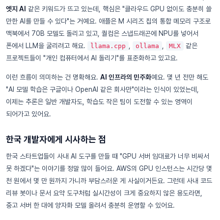
엣지 AI
같은 키워드가 뜨고 있는데, 핵심은 "클라우드 GPU 없이도 충분히 쓸
만한 AI를 만들 수 있다"는 거예요. 애플은 M 시리즈 칩의 통합 메모리 구조로
맥북에서 70B 모델도 돌리고 있고, 퀄컴은 스냅드래곤에 NPU를 넣어서
폰에서 LLM을 굴리려고 해요.
,
,
같은
llama.cpp
ollama
MLX
프로젝트들이 "개인 컴퓨터에서 AI 돌리기"를 표준화하고 있고요.
이런 흐름이 의미하는 건 명확해요.
AI 인프라의 민주화
예요. 몇 년 전만 해도
"AI 모델 학습은 구글이나 OpenAI 같은 회사만"이라는 인식이 있었는데,
이제는 추론은 일반 개발자도, 학습도 작은 팀이 도전할 수 있는 영역이
되어가고 있어요.
한국 개발자에게 시사하는 점
한국 스타트업들이 사내 AI 도구를 만들 때 "GPU 서버 임대료가 너무 비싸서
못 하겠다"는 이야기를 정말 많이 들어요. AWS의 GPU 인스턴스는 시간당 몇
천 원에서 몇 만 원까지 가니까 부담스러운 게 사실이거든요. 그런데 사내 코드
리뷰 봇이나 문서 요약 도구처럼 실시간성이 크게 중요하지 않은 용도라면,
중고 서버 한 대에 양자화 모델 올려서 충분히 운영할 수 있어요.