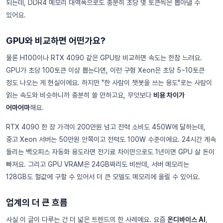
되는데, DDR4 메모리 대역폭으로도 충분히 초당 몇 토큰씩은 뽑아낼 수
있어요.
GPU와 비교하면 어떤가요?
물론 H100이나 RTX 4090 같은 GPU랑 비교하면 속도는 한참 느려요.
GPU가 초당 100토큰 이상 뽑는다면, 이런 구형 Xeon은 초당 5~10토큰
정도 나오는 게 현실이에요. 하지만 "한 사람이 챗봇을 쓰는 용도"로는 사람이
읽는 속도와 비슷하니까 충분히 쓸 만하고요, 무엇보다
비용 차이가
어마어마
해요.
RTX 4090 한 장 가격이 200만원 넘고 전력 소비도 450W에 달하는데,
중고 Xeon 서버는 50만원 안쪽이고 전력도 100W 수준이에요. 24시간 계속
돌리는 백오피스 자동화 용도라면 전기료 차이만으로도 1년이면 GPU 살 돈이
빠져요. 그리고 GPU VRAM은 24GB짜리도 비싼데, 서버 메모리는
128GB도 헐값에 구할 수 있어서 더 큰 모델도 메모리에 올릴 수 있어요.
업계의 더 큰 흐름
사실 이 글이 다루는 건 더 넓은 트렌드의 한 사례예요. 요즘
온디바이스 AI
,