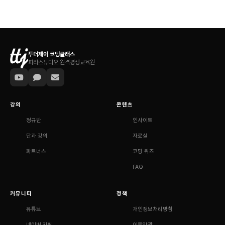
투더제이 코딩클래스
피라스튜디오 원격평생교육원
강의
콘텐츠
정규반
인사이트
단과 강의
자료실
파트너스
코딩 퀴즈
FAQ
커뮤니티
정책
유튜브
개인정보처리방침
네이버 카페
이용약관