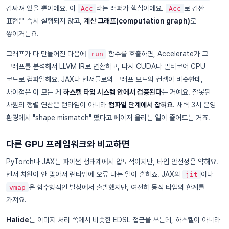
감싸져 있을 뿐이에요. 이
라는 래퍼가 핵심이에요.
로 감싼
Acc
Acc
표현은 즉시 실행되지 않고,
계산 그래프(computation graph)
로
쌓이거든요.
그래프가 다 만들어진 다음에
함수를 호출하면, Accelerate가 그
run
그래프를 분석해서 LLVM IR로 변환하고, 다시 CUDA나 멀티코어 CPU
코드로 컴파일해요. JAX나 텐서플로의 그래프 모드와 컨셉이 비슷한데,
차이점은 이 모든 게
하스켈 타입 시스템 안에서 검증된다
는 거예요. 잘못된
차원의 행렬 연산은 런타임이 아니라
컴파일 단계에서 잡혀요
. 새벽 3시 운영
환경에서 "shape mismatch" 떴다고 페이저 울리는 일이 줄어드는 거죠.
다른 GPU 프레임워크와 비교하면
PyTorch나 JAX는 파이썬 생태계에서 압도적이지만, 타입 안전성은 약해요.
텐서 차원이 안 맞아서 런타임에 오류 나는 일이 흔하죠. JAX의
이나
jit
은 함수형적인 발상에서 출발했지만, 여전히 동적 타입의 한계를
vmap
가져요.
Halide
는 이미지 처리 쪽에서 비슷한 EDSL 접근을 쓰는데, 하스켈이 아니라