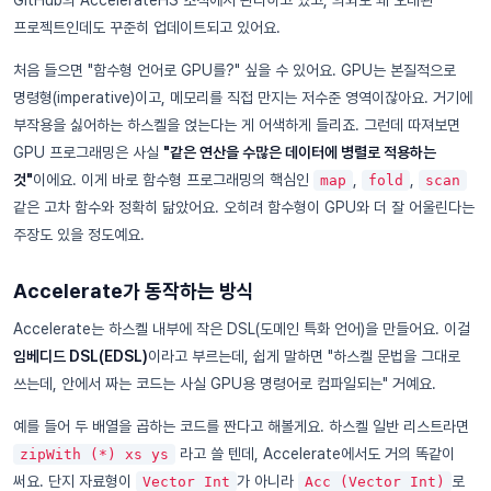
GitHub의 AccelerateHS 조직에서 관리하고 있고, 의외로 꽤 오래된
프로젝트인데도 꾸준히 업데이트되고 있어요.
처음 들으면 "함수형 언어로 GPU를?" 싶을 수 있어요. GPU는 본질적으로
명령형(imperative)이고, 메모리를 직접 만지는 저수준 영역이잖아요. 거기에
부작용을 싫어하는 하스켈을 얹는다는 게 어색하게 들리죠. 그런데 따져보면
GPU 프로그래밍은 사실
"같은 연산을 수많은 데이터에 병렬로 적용하는
것"
이에요. 이게 바로 함수형 프로그래밍의 핵심인
,
,
map
fold
scan
같은 고차 함수와 정확히 닮았어요. 오히려 함수형이 GPU와 더 잘 어울린다는
주장도 있을 정도예요.
Accelerate가 동작하는 방식
Accelerate는 하스켈 내부에 작은 DSL(도메인 특화 언어)을 만들어요. 이걸
임베디드 DSL(EDSL)
이라고 부르는데, 쉽게 말하면 "하스켈 문법을 그대로
쓰는데, 안에서 짜는 코드는 사실 GPU용 명령어로 컴파일되는" 거예요.
예를 들어 두 배열을 곱하는 코드를 짠다고 해볼게요. 하스켈 일반 리스트라면
라고 쓸 텐데, Accelerate에서도 거의 똑같이
zipWith (*) xs ys
써요. 단지 자료형이
가 아니라
로
Vector Int
Acc (Vector Int)