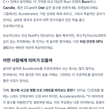
C++ 안에서 동작해요. 더 가까운 비교 대상은 Rust 진영의
Burn
이나
Candle
, 혹은 OCaml의
Owl
같은 함수형 친화적 ML 프레임워크예요.
그중에서도 Accelerate는 가장 오래된 축에 속하고, 그래서 학술적인 깊이가
있어요. 실제로 영국과 호주의 대학 연구자들이 만든 학술 출신
프로젝트거든요.
성능적으로는 단순 NumPy 연산보다는 훨씬 빠르지만, 최신 PyTorch/JAX의
깊이 있는 최적화에는 못 미치는 게 솔직한 평가예요. 다만
타입 안전한 GPU
코드
라는 매력은 여전히 독보적이에요.
어떤 사람에게 의미가 있을까
솔직히 말하면 Accelerate를 프로덕션에서 쓰는 회사는 많지 않아요.
한국에서도 거의 들어본 적이 없을 거예요. 그런데도 이 프로젝트를 알아두면
좋은 이유가 있어요.
첫째,
함수형 사고로 병렬 프로그래밍을 바라보는 훈련
이 되어요. CUDA를 짤
때는 스레드 인덱싱부터 신경 써야 하지만, Accelerate에서는 "이 데이터에
이 함수를 적용한다"만 표현하면 돼요. 이런 추상화는 다른 언어에서도 응용이
가능해요. Rust의 rayon이나 Java의 Stream API에도 비슷한 발상이 있죠.