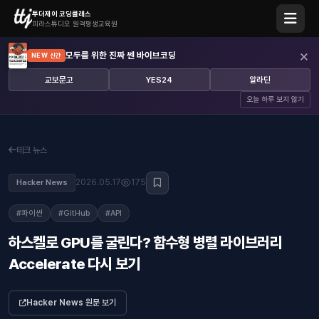
투더제이 코딩클래스
피라스튜디오 원격평생교육원
×
모두를 위한 진짜 쎈 바이브코딩
NEW 신간
교보문고
YES24
알라딘
오늘 하루 보지 않기
테크 뉴스
2026.05.17
175
Hacker News
#파이썬
#GitHub
#API
하스켈로 GPU를 굴린다? 함수형 병렬 라이브러리
Accelerate 다시 보기
Hacker News 원문 보기