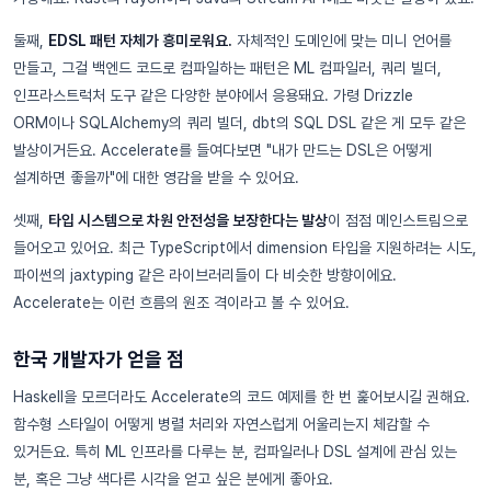
둘째,
EDSL 패턴 자체가 흥미로워요.
자체적인 도메인에 맞는 미니 언어를
만들고, 그걸 백엔드 코드로 컴파일하는 패턴은 ML 컴파일러, 쿼리 빌더,
인프라스트럭처 도구 같은 다양한 분야에서 응용돼요. 가령 Drizzle
ORM이나 SQLAlchemy의 쿼리 빌더, dbt의 SQL DSL 같은 게 모두 같은
발상이거든요. Accelerate를 들여다보면 "내가 만드는 DSL은 어떻게
설계하면 좋을까"에 대한 영감을 받을 수 있어요.
셋째,
타입 시스템으로 차원 안전성을 보장한다는 발상
이 점점 메인스트림으로
들어오고 있어요. 최근 TypeScript에서 dimension 타입을 지원하려는 시도,
파이썬의 jaxtyping 같은 라이브러리들이 다 비슷한 방향이에요.
Accelerate는 이런 흐름의 원조 격이라고 볼 수 있어요.
한국 개발자가 얻을 점
Haskell을 모르더라도 Accelerate의 코드 예제를 한 번 훑어보시길 권해요.
함수형 스타일이 어떻게 병렬 처리와 자연스럽게 어울리는지 체감할 수
있거든요. 특히 ML 인프라를 다루는 분, 컴파일러나 DSL 설계에 관심 있는
분, 혹은 그냥 색다른 시각을 얻고 싶은 분에게 좋아요.