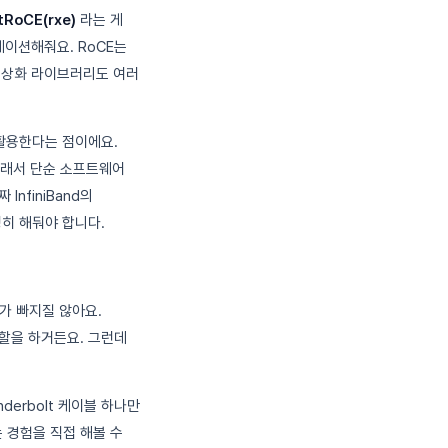
tRoCE(rxe)
라는 게
뮬레이션해줘요. RoCE는
추상화 라이브러리도 여러
활용한다는 점이에요.
 그래서 단순 소프트웨어
nfiniBand의
히 해둬야 합니다.
어가 빠지질 않아요.
역할을 하거든요. 그런데
nderbolt 케이블 하나만
보는 경험을 직접 해볼 수