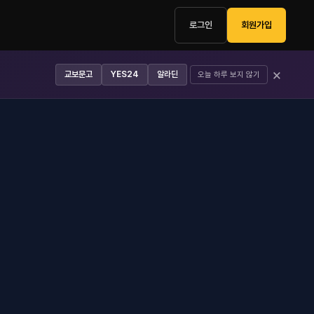
로그인
회원가입
×
교보문고
YES24
알라딘
오늘 하루 보지 않기