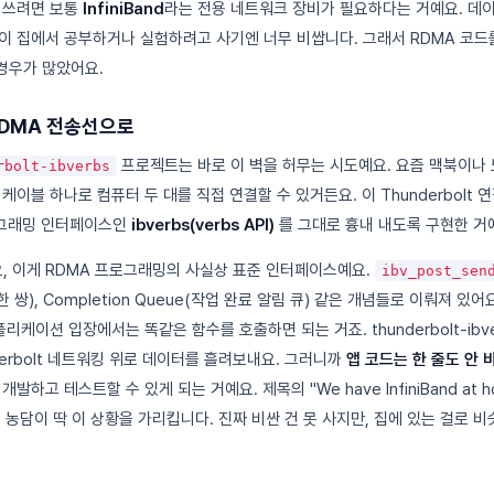
 쓰려면 보통
InfiniBand
라는 전용 네트워크 장비가 필요하다는 거예요. 데
이 집에서 공부하거나 실험하려고 사기엔 너무 비쌉니다. 그래서 RDMA 코드
 경우가 많았어요.
 RDMA 전송선으로
프로젝트는 바로 이 벽을 허무는 시도예요. 요즘 맥북이나
rbolt-ibverbs
그 케이블 하나로 컴퓨터 두 대를 직접 연결할 수 있거든요. 이 Thunderbolt
 프로그래밍 인터페이스인
ibverbs(verbs API)
를 그대로 흉내 내도록 구현한 거
데요, 이게 RDMA 프로그래밍의 사실상 표준 인터페이스예요.
ibv_post_sen
 한 쌍), Completion Queue(작업 완료 알림 큐) 같은 개념들로 이뤄져 있어요. 
플리케이션 입장에서는 똑같은 함수를 호출하면 되는 거죠. thunderbolt-ibv
erbolt 네트워킹 위로 데이터를 흘려보내요. 그러니까
앱 코드는 한 줄도 안 
발하고 테스트할 수 있게 되는 거예요. 제목의 "We have InfiniBand at
이라는 농담이 딱 이 상황을 가리킵니다. 진짜 비싼 건 못 사지만, 집에 있는 걸로