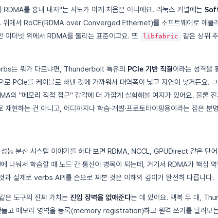
이 RDMA를 흉내 내자"는 시도가 이게 처음은 아니에요. 리눅스 커널에는
Sof
위에서 RoCE(RDMA over Converged Ethernet)를 소프트웨어로 에
 일반 이더넷 위에서 RDMA를 돌리는 표준이고요. 또
같은 상위 
libfabric
verbs는 뭐가 다르냐면, Thunderbolt 특유의
PCIe 기반 직결
이라는 성격을 
질적으로 PCIe를 케이블로 빼낸 것에 가까워서 대역폭이 넓고 지연이 낮거든요.
A의 "메모리 직접 접근" 감각에 더 가깝게 실험해볼 여지가 있어요. 물론 진짜 I
 재현하는 건 아니고, 어디까지나 학습·개발·프로토타이핑용이라는 점은 분명
성능 분산 시스템 이야기를 하다 보면 RDMA, NCCL, GPUDirect 같은 단
에 나눠서 학습할 때 노드 간 통신이 병목이 되는데, 거기서 RDMA가 핵심 
것과 실제로 verbs API를 손으로 짜본 것은 이해의 깊이가 완전히 다릅니다.
rbs 같은 도구의 진짜 가치는
진입 장벽을 없애준다
는 데 있어요. 맥북 두 대, Thu
 만들고 메모리 영역을 등록(memory registration)하고 원격 쓰기를 날려