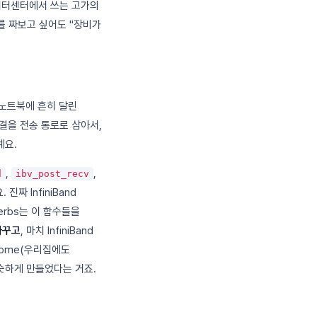
이터센터에서 쓰는 고가의
를 짜보고 싶어도 "장비가
 노트북에 흔히 달린
 연결을 전송 통로로 삼아서,
예요.
,
,
d
ibv_post_recv
진짜 InfiniBand
erbs는 이 함수들을
바꾸고
, 마치 InfiniBand
 home(우리집에도
 비슷하게 만들었다는 거죠.