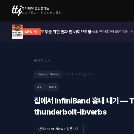
투더제이 코딩클래스
피라스튜디오 원격평생교육원
모두를 위한 진짜 쎈 바이브코딩
with 인스타그램 클론 코딩 · 커
NEW 신간
테크 뉴스
2026.06.05
181
Hacker News
#AI
#API
집에서 InfiniBand 흉내 내기 —
thunderbolt-ibverbs
Hacker News 원문 보기