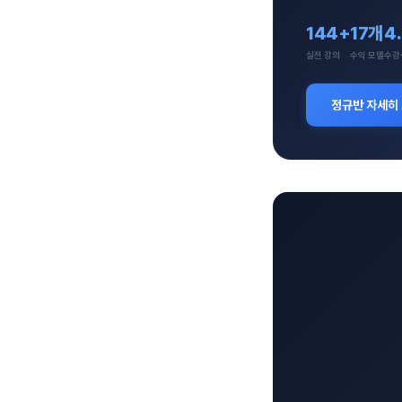
144+
17개
4
실전 강의
수익 모델
수강
정규반 자세히