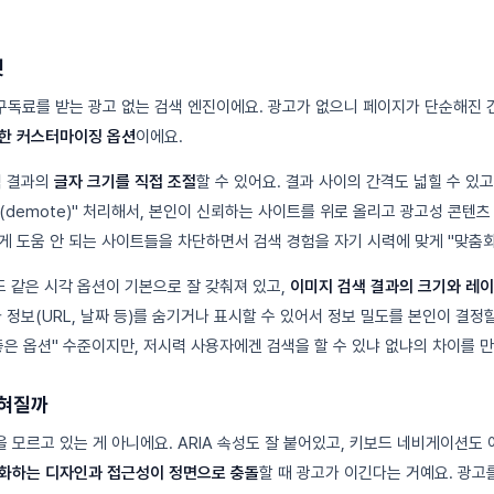
것
의 구독료를 받는 광고 없는 검색 엔진이에요. 광고가 없으니 페이지가 단순해진
한 커스터마이징 옵션
이에요.
색 결과의
글자 크기를 직접 조절
할 수 있어요. 결과 사이의 간격도 넓힐 수 있고
"내림(demote)" 처리해서, 본인이 신뢰하는 사이트를 위로 올리고 광고성 콘텐
게 도움 안 되는 사이트들을 차단하면서 검색 경험을 자기 시력에 맞게 "맞춤화
드 같은 시각 옵션이 기본으로 잘 갖춰져 있고,
이미지 검색 결과의 크기와 레
 정보(URL, 날짜 등)를 숨기거나 표시할 수 있어서 정보 밀도를 본인이 결정
좋은 옵션" 수준이지만, 저시력 사용자에겐 검색을 할 수 있냐 없냐의 차이를 
잊혀질까
 모르고 있는 게 아니에요. ARIA 속성도 잘 붙어있고, 키보드 네비게이션도 
화하는 디자인과 접근성이 정면으로 충돌
할 때 광고가 이긴다는 거예요. 광고