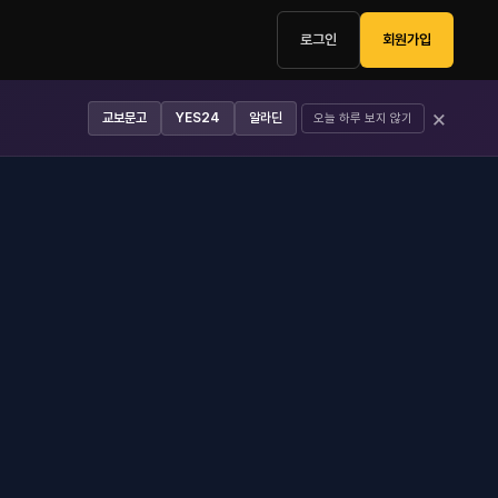
로그인
회원가입
×
교보문고
YES24
알라딘
오늘 하루 보지 않기