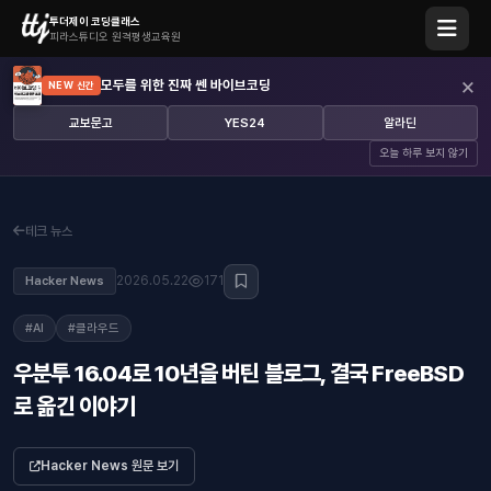
투더제이 코딩클래스
피라스튜디오 원격평생교육원
×
모두를 위한 진짜 쎈 바이브코딩
NEW 신간
교보문고
YES24
알라딘
오늘 하루 보지 않기
테크 뉴스
2026.05.22
171
Hacker News
#AI
#클라우드
우분투 16.04로 10년을 버틴 블로그, 결국 FreeBSD
로 옮긴 이야기
Hacker News 원문 보기