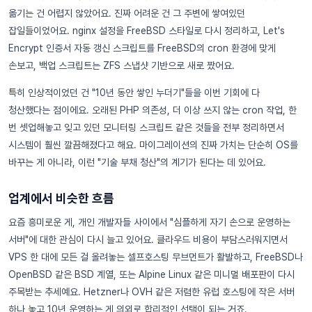
옮기는 건 어렵지 않았어요. 진짜 어려운 건 그 주변에 쌓여있던
잡일들이었어요. nginx 설정을 FreeBSD 스타일로 다시 정리하고, Let's
Encrypt 인증서 자동 갱신 스크립트를 FreeBSD의 cron 환경에 맞게
손보고, 백업 스크립트는 ZFS 스냅샷 기반으로 새로 짰어요.
특히 인상적이었던 건 "10년 동안 쌓인 누더기"들을 이번 기회에 다
청산했다는 점이에요. 오래된 PHP 의존성, 더 이상 쓰지 않는 cron 작업, 한
번 셋업해놓고 잊고 있던 모니터링 스크립트 같은 것들을 전부 정리하면서
시스템이 훨씬 깔끔해졌다고 해요. 마이그레이션의 진짜 가치는 단순히 OS를
바꾸는 게 아니라, 이런 "기술 부채 청산"의 계기가 된다는 데 있어요.
업계에서 비슷한 흐름
요즘 흥미로운 게, 개인 개발자들 사이에서 "심플하게 자기 손으로 운영하는
서버"에 대한 관심이 다시 늘고 있어요. 클라우드 비용이 부담스러워지면서
VPS 한 대에 모든 걸 올려놓는 셀프호스팅 무브먼트가 활발하고, FreeBSD나
OpenBSD 같은 BSD 계열, 또는 Alpine Linux 같은 미니멀 배포판이 다시
주목받는 추세예요. Hetzner나 OVH 같은 저렴한 유럽 호스팅에 작은 서버
하나 놓고 10년 운영하는 게 의외로 합리적인 선택이 되는 거죠.