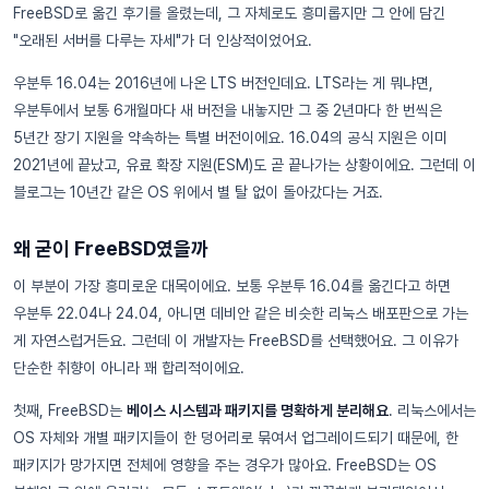
FreeBSD로 옮긴 후기를 올렸는데, 그 자체로도 흥미롭지만 그 안에 담긴
"오래된 서버를 다루는 자세"가 더 인상적이었어요.
우분투 16.04는 2016년에 나온 LTS 버전인데요. LTS라는 게 뭐냐면,
우분투에서 보통 6개월마다 새 버전을 내놓지만 그 중 2년마다 한 번씩은
5년간 장기 지원을 약속하는 특별 버전이에요. 16.04의 공식 지원은 이미
2021년에 끝났고, 유료 확장 지원(ESM)도 곧 끝나가는 상황이에요. 그런데 이
블로그는 10년간 같은 OS 위에서 별 탈 없이 돌아갔다는 거죠.
왜 굳이 FreeBSD였을까
이 부분이 가장 흥미로운 대목이에요. 보통 우분투 16.04를 옮긴다고 하면
우분투 22.04나 24.04, 아니면 데비안 같은 비슷한 리눅스 배포판으로 가는
게 자연스럽거든요. 그런데 이 개발자는 FreeBSD를 선택했어요. 그 이유가
단순한 취향이 아니라 꽤 합리적이에요.
첫째, FreeBSD는
베이스 시스템과 패키지를 명확하게 분리해요
. 리눅스에서는
OS 자체와 개별 패키지들이 한 덩어리로 묶여서 업그레이드되기 때문에, 한
패키지가 망가지면 전체에 영향을 주는 경우가 많아요. FreeBSD는 OS