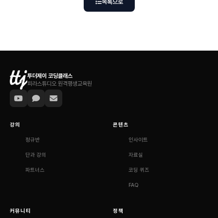
목록으로
투더제이 코딩클래스
피라스튜디오 원격평생교육원
강의
콘텐츠
정규반
인사이트
단과 강의
자료실
파트너스
코딩 퀴즈
FAQ
커뮤니티
정책