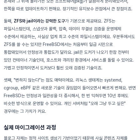
본체와 그 위에 올라가는 모든 소프트웨어(pkg)가 깔끔하게 분리돼있어서,
한쪽을 따로 업데이트하기 편해요. 장기적인 유지보수 관점에서 큰 장점이죠.
둘째,
ZFS와 jail이라는 강력한 도구
가 기본으로 제공돼요. ZFS는
파일시스템인데, 스냅샷과 롤백, 압축, 데이터 무결성 검증을 운영체제
수준에서 제공하는, 사실상 업계 최고 수준의 파일시스템이에요. 우분투에서도
ZFS를 쓸 수는 있지만 FreeBSD에서는 처음부터 일급 시민으로
통합돼있어서 안정성과 통합도가 달라요. jail은 도커가 나오기 한참 전부터
있던 컨테이너 기술인데, 호스트와 격리된 환경에서 서비스를 돌릴 수 있어요.
가볍고 안정적이면서 도커보다 훨씬 오래 검증된 기술이죠.
셋째, "변하지 않는다"는 점도 매력이에요. 리눅스 생태계는 systemd,
cgroup, eBPF 같은 새로운 기술이 끊임없이 들어오면서 빠르게 변해요. 반면
FreeBSD는 안정성과 일관성을 더 중시해서, 한 번 익혀두면 10년 후에도
비슷한 방식으로 운영할 수 있어요. 개인 서버처럼 "오래 그냥 두고 싶은"
경우에는 그 가치가 커요.
실제 마이그레이션 과정
블로그 자체는 정적 사이트 생성기 기반이었기 때문에 사실 콘텐츠 자체를