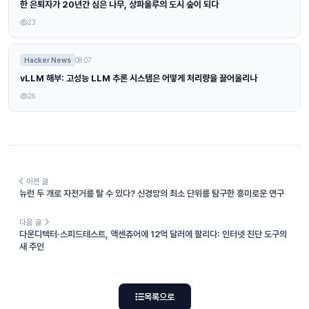
한 은퇴자가 20년간 심은 나무, 상파울루의 도시 숲이 되다
23
Hacker News
08.07
vLLM 해부: 고성능 LLM 추론 시스템은 어떻게 처리량을 끌어올리나
26
이전 글
뉴런 두 개로 자전거를 탈 수 있다? 신경망의 최소 단위를 탐구한 흥미로운 연구
다음 글
다운디텍터·스피드테스트, 액센츄어에 12억 달러에 팔리다: 인터넷 진단 도구의
새 주인
목록으로