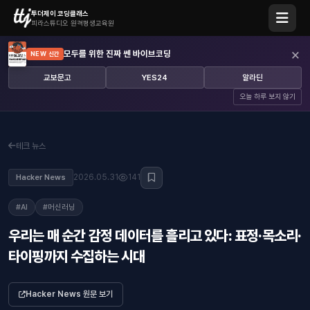
투더제이 코딩클래스
피라스튜디오 원격평생교육원
×
모두를 위한 진짜 쎈 바이브코딩
NEW 신간
교보문고
YES24
알라딘
오늘 하루 보지 않기
테크 뉴스
2026.05.31
141
Hacker News
#AI
#머신러닝
우리는 매 순간 감정 데이터를 흘리고 있다: 표정·목소리·
타이핑까지 수집하는 시대
Hacker News 원문 보기