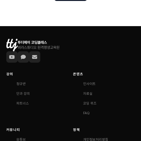
투더제이 코딩클래스
피라스튜디오 원격평생교육원
강의
콘텐츠
정규반
인사이트
단과 강의
자료실
파트너스
코딩 퀴즈
FAQ
커뮤니티
정책
유튜브
개인정보처리방침