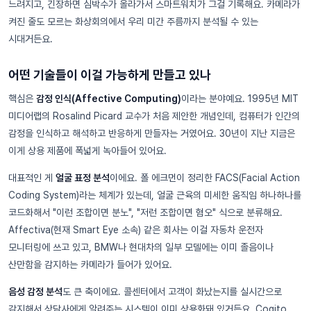
느려지고, 긴장하면 심박수가 올라가서 스마트워치가 그걸 기록해요. 카메라가
켜진 줄도 모르는 화상회의에서 우리 미간 주름까지 분석될 수 있는
시대거든요.
어떤 기술들이 이걸 가능하게 만들고 있나
핵심은
감정 인식(Affective Computing)
이라는 분야예요. 1995년 MIT
미디어랩의 Rosalind Picard 교수가 처음 제안한 개념인데, 컴퓨터가 인간의
감정을 인식하고 해석하고 반응하게 만들자는 거였어요. 30년이 지난 지금은
이게 상용 제품에 폭넓게 녹아들어 있어요.
대표적인 게
얼굴 표정 분석
이에요. 폴 에크먼이 정리한 FACS(Facial Action
Coding System)라는 체계가 있는데, 얼굴 근육의 미세한 움직임 하나하나를
코드화해서 "이런 조합이면 분노", "저런 조합이면 혐오" 식으로 분류해요.
Affectiva(현재 Smart Eye 소속) 같은 회사는 이걸 자동차 운전자
모니터링에 쓰고 있고, BMW나 현대차의 일부 모델에는 이미 졸음이나
산만함을 감지하는 카메라가 들어가 있어요.
음성 감정 분석
도 큰 축이에요. 콜센터에서 고객이 화났는지를 실시간으로
감지해서 상담사에게 알려주는 시스템이 이미 상용화돼 있거든요. Cogito