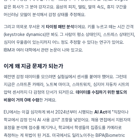
같은 회사가 그 분야 강자고요. 음성의 피치, 떨림, 말의 속도, 휴지 구간을
머신러닝 모델이 분석해서 감정 상태를 추정해요.
그리고 의외로 무서운 게
타이핑 패턴 분석
이에요. 키를 누르고 떼는 시간 간격
(keystroke dynamics)만 봐도 그 사람이 평소 상태인지, 스트레스 상태인지,
심지어 우울증이 있는지까지 어느 정도 추정할 수 있다는 연구가 있어요.
IBM과 여러 대학에서 관련 논문이 나와 있고요.
이게 왜 지금 문제가 되는가
예전엔 감정 데이터를 모으려면 실험실에서 센서를 붙여야 했어요. 그런데
지금은 스마트폰 카메라, 노트북 마이크, 스마트워치, 심지어 자동차 시트의
압력 센서까지 다 감정의 단서가 되거든요.
데이터를 수집하기 위한 별도의
비용이 거의 0에 수렴
한 거예요.
EU에서는 이걸 심각하게 봐서 2024년부터 시행되는
AI Act
에 "직장이나
학교에서 감정 인식 AI 사용 금지" 조항을 넣었어요. 채용 면접에서 지원자의
표정을 분석해 점수를 매기거나, 학교에서 학생들의 집중도를 카메라로
측정하는 게 위법이 된 거죠. 미국에서도 일리노이주는 BIPA(Biometric