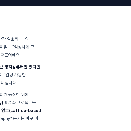
단간 암호화 — 의
 이유는 "엄청나게 큰
 때문이에요.
 큰 양자컴퓨터만 있다면
이 "감당 가능한
무너집니다.
퓨터가 등장한 뒤에
y)
표준화 프로젝트를
암호(Lattice-based
ography" 문서는 바로 이