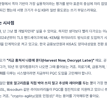
균형에서 격자 기반이 가장 실용적이라는 평가를 받아 표준의 중심에 자리 잡았어
되긴 했는데 서명 크기가 수십 KB라 일반 용도로는 쓰기 부담스러워요.
는 시사점
, 난 그냥 웹 개발자인데" 싶을 수 있어요. 하지만 생각보다 빨리 다가오는 이
x는 2024년부터 TLS 핸드셰이크에 ML-KEM을 하이브리드 방식으로 도입하기 시
C 지원을 단계적으로 켜고 있고요. 한국 금융보안원과 KISA도 양자내성암호 전환
리오가
"지금 훔쳐서 나중에 푼다(Harvest Now, Decrypt Later)"
예요. 
다가, 10년 뒤 양자컴퓨터가 나오면 그때 풀어보는 거죠. 의료기록, 금융거래
터
를 다루는 시스템이라면 지금부터 PQC 도입을 고민해야 합니다.
 일단
암호 알고리즘을 직접 박아 쓰지 말고 추상화 레이어를 두는 것
이 가장 
ringSSL, libsodium 같은 라이브러리들이 PQC를 점진적으로 지원하고 있으
죠. "crypto-agility(암호 민첩성)" 라는 용어를 기억해두면 좋아요.