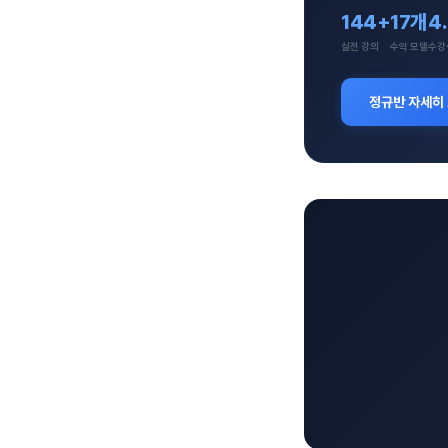
144+
17개
4
실전 강의
수익 모델
수강
정규반 자세히