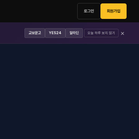
로그인
회원가입
×
교보문고
YES24
알라딘
오늘 하루 보지 않기