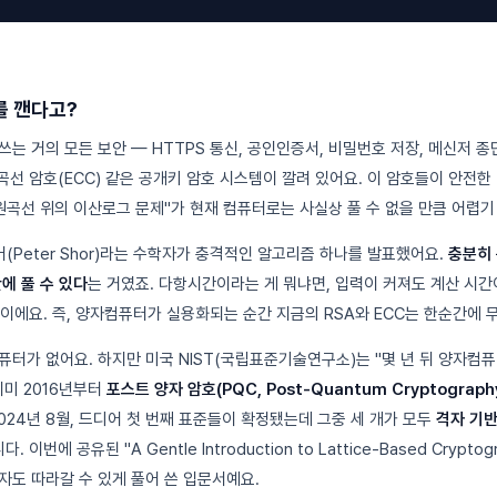
를 깬다고?
는 거의 모든 보안 — HTTPS 통신, 공인인증서, 비밀번호 저장, 메신저 종
선 암호(ECC) 같은 공개키 암호 시스템이 깔려 있어요. 이 암호들이 안전한
원곡선 위의 이산로그 문제"가 현재 컴퓨터로는 사실상 풀 수 없을 만큼 어렵기
어(Peter Shor)라는 수학자가 충격적인 알고리즘 하나를 발표했어요.
충분히
에 풀 수 있다
는 거였죠. 다항시간이라는 게 뭐냐면, 입력이 커져도 계산 시간
이에요. 즉, 양자컴퓨터가 실용화되는 순간 지금의 RSA와 ECC는 한순간에 
퓨터가 없어요. 하지만 미국 NIST(국립표준기술연구소)는 "몇 년 뒤 양자컴
이미 2016년부터
포스트 양자 암호(PQC, Post-Quantum Cryptograph
024년 8월, 드디어 첫 번째 표준들이 확정됐는데 그중 세 개가 모두
격자 기반 
. 이번에 공유된 "A Gentle Introduction to Lattice-Based Crypt
자도 따라갈 수 있게 풀어 쓴 입문서예요.