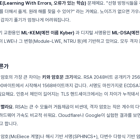
E(Learning With Errors, 오류가 있는 학습)
문제예요. "선형 방정식들을 
를 더해서 줄게. 원래 해를 찾을 수 있어?" 라는 거예요. 노이즈가 없으면 가
 갑자기 풀기가 엄청나게 어려워집니다.
 키 교환용인
ML-KEM(예전 이름 Kyber)
과 디지털 서명용인
ML-DSA(예전 
이 LWE나 그 변형(Module-LWE, NTRU 등)에 기반하고 있어요. 모두 격
다른가
 암호의 가장 큰 차이는
키와 암호문 크기
예요. RSA 2048비트 공개키가 25
800바이트에서 시작해서 1568바이트까지 갑니다. 서명도 마찬가지로 ECDS
KB가 필요해요. 인증서 체인이 길어지는 TLS 핸드셰이크에서는 이 차이가 누적돼
 빨라요
. RSA는 큰 수 모듈러 거듭제곱이 비싼데, 격자 암호는 작은 계수의
하드웨어 가속도 비교적 쉬워요. Cloudflare나 Google이 실험한 결과를 보
고 합니다.
호(McEliece 계열)나 해시 기반 서명(SPHINCS+), 다변수 다항식 기반 