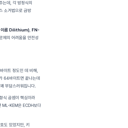
주는데, 각 방정식의
우스 소거법으로 금방
이름 Dilithium)
,
FN-
자 문제의 어려움을 안전성
6바이트 정도인 데 비해,
A가 64바이트면 끝나는데
서 꽤 부담스러워집니다.
 다항식 곱셈이 핵심이라
면 ML-KEM은 ECDH보다
암호도 있었지만, 키