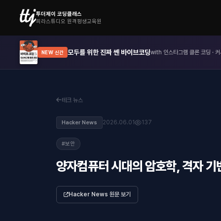
투더제이 코딩클래스
피라스튜디오 원격평생교육원
모두를 위한 진짜 쎈 바이브코딩
with 인스타그램 클론 코딩 · 커
NEW 신간
테크 뉴스
2026.06.01
137
Hacker News
#보안
양자컴퓨터 시대의 암호학, 격자 기반
Hacker News 원문 보기