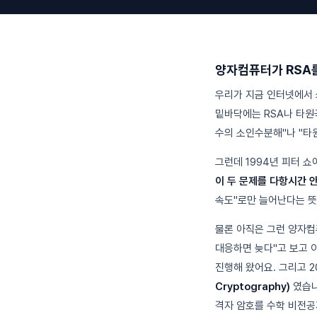
양자컴퓨터가 RSA
우리가 지금 인터넷에서 쓰
밑바닥에는 RSA나 타원곡
수의 소인수분해"나 "타
그런데 1994년 피터 쇼
이 두 문제를 다항시간 안
속도"로만 늘어난다는 뜻
물론 아직은 그런 양자컴
대응하면 늦다"고 보고 
진행해 왔어요. 그리고 2
Cryptography)
였습니다
격자 암호를 수학 비전공