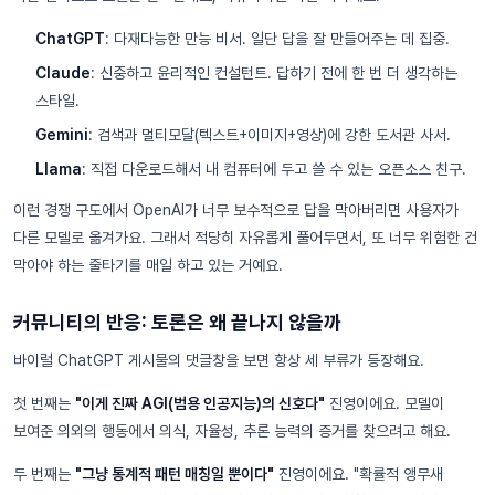
ChatGPT
: 다재다능한 만능 비서. 일단 답을 잘 만들어주는 데 집중.
Claude
: 신중하고 윤리적인 컨설턴트. 답하기 전에 한 번 더 생각하는
스타일.
Gemini
: 검색과 멀티모달(텍스트+이미지+영상)에 강한 도서관 사서.
Llama
: 직접 다운로드해서 내 컴퓨터에 두고 쓸 수 있는 오픈소스 친구.
이런 경쟁 구도에서 OpenAI가 너무 보수적으로 답을 막아버리면 사용자가
다른 모델로 옮겨가요. 그래서 적당히 자유롭게 풀어두면서, 또 너무 위험한 건
막아야 하는 줄타기를 매일 하고 있는 거예요.
커뮤니티의 반응: 토론은 왜 끝나지 않을까
바이럴 ChatGPT 게시물의 댓글창을 보면 항상 세 부류가 등장해요.
첫 번째는
"이게 진짜 AGI(범용 인공지능)의 신호다"
진영이에요. 모델이
보여준 의외의 행동에서 의식, 자율성, 추론 능력의 증거를 찾으려고 해요.
두 번째는
"그냥 통계적 패턴 매칭일 뿐이다"
진영이에요. "확률적 앵무새