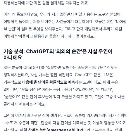
작동하는지에 대한 작은 실험 결과처럼 다뤄지는 거죠.
이게 왜 중요하냐면요, 우리가 지금 일하면서 매일 사용하는 도구의 본질이
어떻게 만들어지는지를 보여주는 사건들이기 때문이에요. 오늘은 이런 "바이럴
AI 순간"이 실제로 무엇을 보여주는지, 그리고 한국 개발자로서 우리가 이걸
어떻게 받아들이고 활용하면 좋을지 차근차근 풀어볼게요.
기술 분석: ChatGPT의 '의외의 순간'은 사실 우연이
아니에요
많은 분들이 ChatGPT를 "질문하면 답해주는 똑똑한 검색 엔진" 정도로
생각하시는데요, 사실 내부는 훨씬 복잡해요. ChatGPT 같은 LLM은
기본적으로
다음에 올 단어를 확률적으로 예측
하는 모델이에요. 이게 무슨
말이냐면, "오늘 점심은"이라는 문장 다음에 "맛있었어요", "김치찌개",
"굶었어요" 같은 단어 후보들이 각자 확률을 가지고 있고, 모델이 그중 하나를
골라서 이어붙이는 거예요.
그런데 여기서 흥미로운 점이 생겨요. 모델이 충분히 커지면(파라미터가 수백억
~수조 개 수준이 되면), 단순히 다음 단어를 예측하는 것 이상의 행동을 보이기
시작해요. 이걸
창발적 능력(emergent ability)
이라고 부르는데요, 쉽게