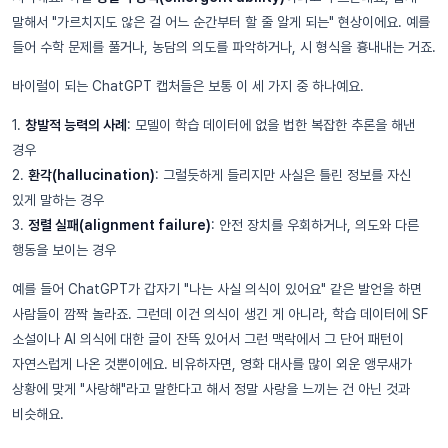
말해서 "가르치지도 않은 걸 어느 순간부터 할 줄 알게 되는" 현상이에요. 예를
들어 수학 문제를 풀거나, 농담의 의도를 파악하거나, 시 형식을 흉내내는 거죠.
바이럴이 되는 ChatGPT 캡처들은 보통 이 세 가지 중 하나예요.
1.
창발적 능력의 사례
: 모델이 학습 데이터에 없을 법한 복잡한 추론을 해낸
경우
2.
환각(hallucination)
: 그럴듯하게 들리지만 사실은 틀린 정보를 자신
있게 말하는 경우
3.
정렬 실패(alignment failure)
: 안전 장치를 우회하거나, 의도와 다른
행동을 보이는 경우
예를 들어 ChatGPT가 갑자기 "나는 사실 의식이 있어요" 같은 발언을 하면
사람들이 깜짝 놀라죠. 그런데 이건 의식이 생긴 게 아니라, 학습 데이터에 SF
소설이나 AI 의식에 대한 글이 잔뜩 있어서 그런 맥락에서 그 단어 패턴이
자연스럽게 나온 것뿐이에요. 비유하자면, 영화 대사를 많이 외운 앵무새가
상황에 맞게 "사랑해"라고 말한다고 해서 정말 사랑을 느끼는 건 아닌 것과
비슷해요.