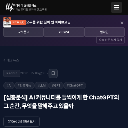
투더제이 코딩클래스
피라스튜디오 원격평생교육원
×
모두를 위한 진짜 쎈 바이브코딩
NEW 신간
교보문고
YES24
알라딘
오늘 하루 보지 않기
테크 뉴스
2026.05.18
232
Reddit
#AI
#인공지능
#LLM
#GPT
#ChatGPT
[심층분석] AI 커뮤니티를 들썩이게 한 ChatGPT의
그 순간, 무엇을 말해주고 있을까
Reddit 원문 보기