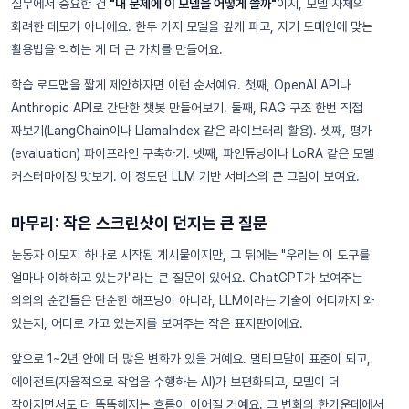
실무에서 중요한 건
"내 문제에 이 모델을 어떻게 쓸까"
이지, 모델 자체의
화려한 데모가 아니에요. 한두 가지 모델을 깊게 파고, 자기 도메인에 맞는
활용법을 익히는 게 더 큰 가치를 만들어요.
학습 로드맵을 짧게 제안하자면 이런 순서예요. 첫째, OpenAI API나
Anthropic API로 간단한 챗봇 만들어보기. 둘째, RAG 구조 한번 직접
짜보기(LangChain이나 LlamaIndex 같은 라이브러리 활용). 셋째, 평가
(evaluation) 파이프라인 구축하기. 넷째, 파인튜닝이나 LoRA 같은 모델
커스터마이징 맛보기. 이 정도면 LLM 기반 서비스의 큰 그림이 보여요.
마무리: 작은 스크린샷이 던지는 큰 질문
눈동자 이모지 하나로 시작된 게시물이지만, 그 뒤에는 "우리는 이 도구를
얼마나 이해하고 있는가"라는 큰 질문이 있어요. ChatGPT가 보여주는
의외의 순간들은 단순한 해프닝이 아니라, LLM이라는 기술이 어디까지 와
있는지, 어디로 가고 있는지를 보여주는 작은 표지판이에요.
앞으로 1~2년 안에 더 많은 변화가 있을 거예요. 멀티모달이 표준이 되고,
에이전트(자율적으로 작업을 수행하는 AI)가 보편화되고, 모델이 더
작아지면서도 더 똑똑해지는 흐름이 이어질 거예요. 그 변화의 한가운데에서