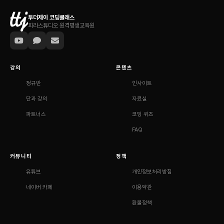
투더제이 코딩클래스
피라스튜디오 원격평생교육원
강의
콘텐츠
정규반
인사이트
단과 강의
자료실
파트너스
코딩 퀴즈
FAQ
커뮤니티
정책
유튜브
개인정보처리방침
네이버 카페
이용약관
환불정책