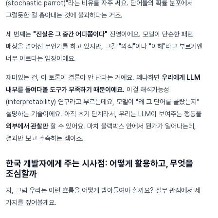
(stochastic parrot)"라는 비유를 자주 써요. 단어들의 확률 분포에서
그럴듯한 걸 뽑아내는 것에 불과하다는 거죠.
세 번째는
"진실은 그 중간 어디쯤이다"
진영이에요. 모델이 단순한 패턴
매칭을 넘어선 무언가를 하고 있지만, 그걸 "의식"이나 "이해"라고 부르기엔
너무 이르다는 입장이에요.
재미있는 건, 이 토론이 결론이 안 난다는 거예요. 왜냐하면
우리에게 LLM
내부를 들여다볼 도구가 부족하기 때문이에요.
이걸 해석가능성
(interpretability) 연구라고 부르는데요, 모델이 "왜 그 단어를 골랐는지"
설명하는 기술이에요. 아직 초기 단계라서, 우리는 LLM이 보여주는 행동을
외부에서 관찰만
할 수 있어요. 마치 블랙박스 안에서 뭔가가 일어나는데,
결과만 보고 추측하는 셈이죠.
한국 개발자에게 주는 시사점: 어떻게 활용하고, 무엇을
조심할까
자, 그럼 우리는 이런 흐름을 어떻게 받아들여야 할까요? 실무 관점에서 세
가지를 짚어볼게요.