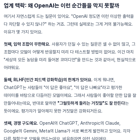
업계 맥락: 왜 OpenAI는 이런 순간들을 막지 못할까
여기서 자연스럽게 드는 질문이 있어요. "OpenAI 정도면 이런 이상한 출력을
다 차단할 수 있지 않나?" 하는 거죠. 그런데 실제로는 그게 거의 불가능해요.
이유가 몇 가지 있어요.
첫째, 입력 조합이 무한해요.
사용자가 던질 수 있는 질문은 셀 수 없이 많고, 그
조합마다 모델이 어떻게 반응할지 미리 다 테스트할 방법이 없어요. 이건 마치
"세상의 모든 농담을 미리 들어본 코미디언"을 만드는 것과 같아서, 현실적으로
어려워요.
둘째, RLHF(인간 피드백 강화학습)의 한계가 있어요.
이게 뭐냐면,
ChatGPT는 사람들이 "이 답은 좋아요", "이 답은 나빠요"라고 평가한
데이터를 바탕으로 다듬어진 모델이에요. 그래서 사람들이 좋아할 만한 답을 잘
만들어내는데요, 반대로 말하면
"그럴듯하게 들리는 거짓말"도 잘 만든다
는
뜻이에요. 평가자가 알아채지 못한 거짓말은 강화되거든요.
셋째, 경쟁 구도예요.
OpenAI의 ChatGPT, Anthropic의 Claude,
Google의 Gemini, Meta의 Llama가 서로 빠르게 발전하고 있어요. 각자
다른 철학으로 모델을 만드는데요, 비유하자면 이런 식이에요.