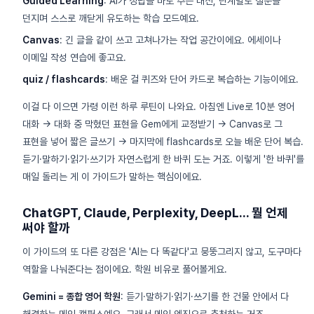
Guided Learning
: AI가 정답을 바로 주는 대신, 단계별로 질문을
던지며 스스로 깨닫게 유도하는 학습 모드예요.
Canvas
: 긴 글을 같이 쓰고 고쳐나가는 작업 공간이에요. 에세이나
이메일 작성 연습에 좋고요.
quiz / flashcards
: 배운 걸 퀴즈와 단어 카드로 복습하는 기능이에요.
이걸 다 이으면 가령 이런 하루 루틴이 나와요. 아침엔 Live로 10분 영어
대화 → 대화 중 막혔던 표현을 Gem에게 교정받기 → Canvas로 그
표현을 넣어 짧은 글쓰기 → 마지막에 flashcards로 오늘 배운 단어 복습.
듣기·말하기·읽기·쓰기가 자연스럽게 한 바퀴 도는 거죠. 이렇게 '한 바퀴'를
매일 돌리는 게 이 가이드가 말하는 핵심이에요.
ChatGPT, Claude, Perplexity, DeepL... 뭘 언제
써야 할까
이 가이드의 또 다른 강점은 'AI는 다 똑같다'고 뭉뚱그리지 않고, 도구마다
역할을 나눠준다는 점이에요. 학원 비유로 풀어볼게요.
Gemini = 종합 영어 학원
: 듣기·말하기·읽기·쓰기를 한 건물 안에서 다
해결하는 메인 캠퍼스예요. 그래서 메인 엔진으로 추천하는 거죠.