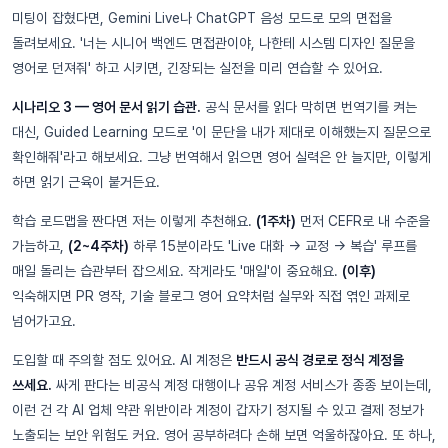
미팅이 잡혔다면, Gemini Live나 ChatGPT 음성 모드로 모의 면접을
돌려보세요. '너는 시니어 백엔드 면접관이야, 나한테 시스템 디자인 질문을
영어로 던져줘' 하고 시키면, 긴장되는 실전을 미리 연습할 수 있어요.
시나리오 3 — 영어 문서 읽기 습관.
공식 문서를 읽다 막히면 번역기를 켜는
대신, Guided Learning 모드로 '이 문단을 내가 제대로 이해했는지 질문으로
확인해줘'라고 해보세요. 그냥 번역해서 읽으면 영어 실력은 안 늘지만, 이렇게
하면 읽기 근육이 붙거든요.
학습 로드맵을 짠다면 저는 이렇게 추천해요.
(1주차)
먼저 CEFR로 내 수준을
가늠하고,
(2~4주차)
하루 15분이라도 'Live 대화 → 교정 → 복습' 루프를
매일 돌리는 습관부터 잡으세요. 작게라도 '매일'이 중요해요.
(이후)
익숙해지면 PR 영작, 기술 블로그 영어 요약처럼 실무와 직접 엮인 과제로
넘어가고요.
도입할 때 주의할 점도 있어요. AI 계정은
반드시 공식 경로로 정식 계정을
쓰세요.
싸게 판다는 비공식 계정 대행이나 공유 계정 서비스가 종종 보이는데,
이런 건 각 AI 업체 약관 위반이라 계정이 갑자기 정지될 수 있고 결제 정보가
노출되는 보안 위험도 커요. 영어 공부하려다 손해 보면 억울하잖아요. 또 하나,