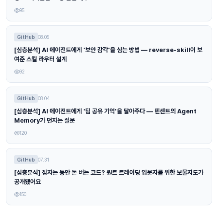
95
GitHub
08.05
[심층분석] AI 에이전트에게 '보안 감각'을 심는 방법 — reverse-skill이 보
여준 스킬 라우터 설계
92
GitHub
08.04
[심층분석] AI 에이전트에게 '팀 공유 기억'을 달아주다 — 텐센트의 Agent
Memory가 던지는 질문
120
GitHub
07.31
[심층분석] 잠자는 동안 돈 버는 코드? 퀀트 트레이딩 입문자를 위한 보물지도가
공개됐어요
150