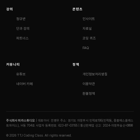
강의
콘텐츠
정규반
인사이트
단과 강의
자료실
파트너스
코딩 퀴즈
FAQ
커뮤니티
정책
유튜브
개인정보처리방침
네이버 카페
이용약관
환불정책
주식회사 피라스튜디오
| 대표이사: 전병우
주소: 경기도 의정부시 민락로195(민락동, 중흥에스클래스
트와이스), H동 704호
사업자 등록번호: 623-87-03155 | 통신판매업 신고: 2024-의정부송산-0898
© 2026 TTJ Coding Class. All rights reserved.