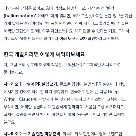
다만 공짜 점심은 없어요. AI의 약점도 분명한데요. 가장 큰 건
'환각
(hallucination)'
이에요. 이게 뭐냐면, AI가 그럴듯하지만 틀린 정보를 자신
있게 말하는 현상이에요. '이 표현 원어민이 진짜 써?'라고 물었을 때, 사실은
어색한 표현인데도 '네, 아주 자연스러워요!'라고 답할 수 있다는 거죠. 그래서
가이드도 AI를 만능으로 믿기보다
여러 도구로 교차 확인
하라고 권해요.
한국 개발자라면 이렇게 써먹어보세요
자, 그럼 우리 실무에 어떻게 적용할 수 있을까요? 구체적인 시나리오로
풀어볼게요.
시나리오 1 — 영어 PR 설명 쓰기.
글로벌 협업이 늘면서 PR 설명이나 커밋
메시지를 영어로 써야 할 때가 많잖아요. 한국어로 먼저 쓴 다음 DeepL
Write나 Claude에 '개발자가 쓴 것처럼 간결하고 자연스럽게 고쳐줘'라고
부탁하면, 어색한 콩글리시가 깔끔하게 정리돼요. 처음엔 그냥 베끼더라도,
고쳐진 결과를 보면서 '아, 이 표현을 이렇게 쓰는구나' 하고 익히면 실력이
늘고요.
시나리오 2 — 기술 면접·미팅 준비.
외국계 회사 면접이나 영어 스탠드업