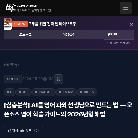
투더제이 코딩클래스
피라스튜디오 원격평생교육원
×
모두를 위한 진짜 쎈 바이브코딩
NEW 신간
교보문고
YES24
알라딘
오늘 하루 보지 않기
테크 뉴스
2026.05.29
183
GitHub
#AI
#GPT
#ChatGPT
#Claude
#GitHub
[심층분석] AI를 영어 과외 선생님으로 만드는 법 — 오
픈소스 영어 학습 가이드의 2026년형 해법
GitHub 원문 보기