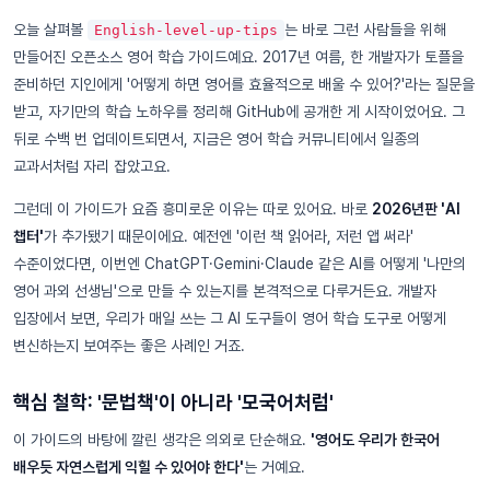
오늘 살펴볼
는 바로 그런 사람들을 위해
English-level-up-tips
만들어진 오픈소스 영어 학습 가이드예요. 2017년 여름, 한 개발자가 토플을
준비하던 지인에게 '어떻게 하면 영어를 효율적으로 배울 수 있어?'라는 질문을
받고, 자기만의 학습 노하우를 정리해 GitHub에 공개한 게 시작이었어요. 그
뒤로 수백 번 업데이트되면서, 지금은 영어 학습 커뮤니티에서 일종의
교과서처럼 자리 잡았고요.
그런데 이 가이드가 요즘 흥미로운 이유는 따로 있어요. 바로
2026년판 'AI
챕터'
가 추가됐기 때문이에요. 예전엔 '이런 책 읽어라, 저런 앱 써라'
수준이었다면, 이번엔 ChatGPT·Gemini·Claude 같은 AI를 어떻게 '나만의
영어 과외 선생님'으로 만들 수 있는지를 본격적으로 다루거든요. 개발자
입장에서 보면, 우리가 매일 쓰는 그 AI 도구들이 영어 학습 도구로 어떻게
변신하는지 보여주는 좋은 사례인 거죠.
핵심 철학: '문법책'이 아니라 '모국어처럼'
이 가이드의 바탕에 깔린 생각은 의외로 단순해요.
'영어도 우리가 한국어
배우듯 자연스럽게 익힐 수 있어야 한다'
는 거예요.