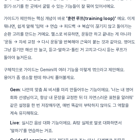
읽기·쓰기를 한 곳에서 굴릴 수 있는 기능들이 잘 묶여 있어서예요.
가이드가 제안하는 핵심 개념이 바로
'훈련 루프(training loop)'
예요. 이게
뭐냐면, 쉽게 말해 '입력 → 연습 → 피드백 → 복습'이 끊기지 않고 돌아가는
순환 고리를 만드는 거예요. 헬스로 비유하면, 운동만 하고 끝내는 게 아니라
'운동 → 자세 교정 → 다시 운동'을 반복해야 근육이 붙는 것과 같아요. 영어도
그냥 듣기만 해선 안 늘고, 듣고-말하고-틀린 거 고치고-다시 듣는 루프가
돌아야 늘거든요.
구체적으로 가이드는 Gemini의 여러 기능을 이렇게 엮으라고 제안해요.
용어가 좀 생소할 텐데 하나씩 풀어볼게요.
Gem
: 나만의 맞춤 AI 비서를 미리 만들어두는 기능이에요. '너는 내 영어
회화 선생님이고, 항상 내 문장을 교정한 뒤 더 자연스러운 표현을 알려줘'
같은 설정을 한 번 저장해두면, 매번 똑같이 부탁하지 않아도 그 역할을
계속 유지해줘요.
Live
: 실시간 음성 대화 기능이에요. AI랑 실제로 말로 대화하면서
'말하기'를 연습하는 거죠.