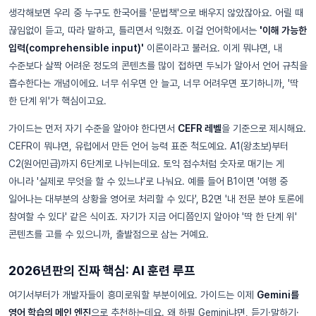
생각해보면 우리 중 누구도 한국어를 '문법책'으로 배우지 않았잖아요. 어릴 때
끊임없이 듣고, 따라 말하고, 틀리면서 익혔죠. 이걸 언어학에서는
'이해 가능한
입력(comprehensible input)'
이론이라고 불러요. 이게 뭐냐면, 내
수준보다 살짝 어려운 정도의 콘텐츠를 많이 접하면 두뇌가 알아서 언어 규칙을
흡수한다는 개념이에요. 너무 쉬우면 안 늘고, 너무 어려우면 포기하니까, '딱
한 단계 위'가 핵심이고요.
가이드는 먼저 자기 수준을 알아야 한다면서
CEFR 레벨
을 기준으로 제시해요.
CEFR이 뭐냐면, 유럽에서 만든 언어 능력 표준 척도예요. A1(왕초보)부터
C2(원어민급)까지 6단계로 나뉘는데요. 토익 점수처럼 숫자로 매기는 게
아니라 '실제로 무엇을 할 수 있느냐'로 나눠요. 예를 들어 B1이면 '여행 중
일어나는 대부분의 상황을 영어로 처리할 수 있다', B2면 '내 전문 분야 토론에
참여할 수 있다' 같은 식이죠. 자기가 지금 어디쯤인지 알아야 '딱 한 단계 위'
콘텐츠를 고를 수 있으니까, 출발점으로 삼는 거예요.
2026년판의 진짜 핵심: AI 훈련 루프
여기서부터가 개발자들이 흥미로워할 부분이에요. 가이드는 이제
Gemini를
영어 학습의 메인 엔진
으로 추천하는데요. 왜 하필 Gemini냐면, 듣기·말하기·