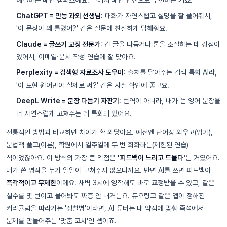
ChatGPT = 만능 과외 선생님
: 대화가 자연스럽고 설명을 잘 풀어줘서,
'이 문장이 왜 틀렸어?' 같은 질문에 친절하게 답해줘요.
Claude = 글쓰기 교정 전문가
: 긴 글을 다듬거나 톤을 조절하는 데 강점이
있어서, 이메일·문서 작성 연습에 잘 맞아요.
Perplexity = 검색형 자료조사 도우미
: 출처를 달아주는 검색 특화 AI라,
'이 표현 원어민이 실제로 써?' 같은 사실 확인에 좋고요.
DeepL Write = 문장 다듬기 자판기
: 번역이 아니라, 내가 쓴 영어 문장을
더 자연스럽게 고쳐주는 데 특화돼 있어요.
전통적인 방법과 비교하면 차이가 확 와닿아요. 예전엔 단어장 외우고(암기),
문법책 풀고(이론), 학원에서 일주일에 두 번 회화하는(제한된 연습)
식이었잖아요. 이 방식의 가장 큰 약점은
'피드백이 느리고 드물다'
는 거였어요.
내가 쓴 영작을 누가 일일이 고쳐주지 않으니까요. 반면 AI를 쓰면 피드백이
즉각적이고 무제한
이에요. 새벽 3시에 영작해도 바로 교정받을 수 있고, 같은
실수를 몇 번이고 물어봐도 짜증 안 내거든요. 듀오링고 같은 앱이 정해진
커리큘럼을 따라가는 '정찰병'이라면, AI 튜터는 내 약점에 맞춰 즉석에서
문제를 만들어주는 '맞춤 코치'인 셈이죠.