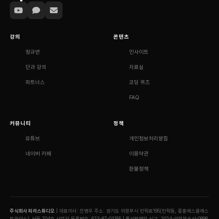
강의
콘텐츠
정규반
인사이트
단과 강의
자료실
파트너스
코딩 퀴즈
FAQ
커뮤니티
정책
유튜브
개인정보처리방침
네이버 카페
이용약관
환불정책
주식회사 피라스튜디오
| 대표이사: 전병우
주소: 경기도 의정부시 민락로195(민락동, 중흥에스클래스
트와이스), H동 704호
사업자 등록번호: 623-87-03155 | 통신판매업 신고: 2024-의정부송산-0898