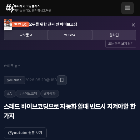
투더제이 코딩클래스
피라스튜디오 원격평생교육원
×
모두를 위한 진짜 쎈 바이브코딩
NEW 신간
교보문고
YES24
알라딘
오늘 하루 보지 않기
테크 뉴스
2026.05.20
188
youtube
#AI
#바이브코딩
#자동화
스레드 바이브코딩으로 자동화 할때 반드시 지켜야할 한
가지
youtube 원문 보기