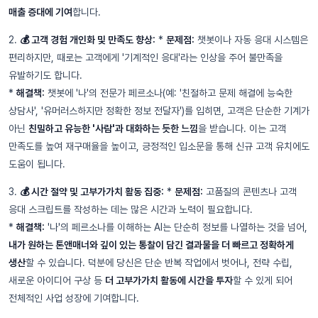
매출 증대에 기여
합니다.
2.
💰 고객 경험 개인화 및 만족도 향상:
*
문제점:
챗봇이나 자동 응대 시스템은
편리하지만, 때로는 고객에게 '기계적인 응대'라는 인상을 주어 불만족을
유발하기도 합니다.
*
해결책:
챗봇에 '나'의 전문가 페르소나(예: '친절하고 문제 해결에 능숙한
상담사', '유머러스하지만 정확한 정보 전달자')를 입히면, 고객은 단순한 기계가
아닌
친밀하고 유능한 '사람'과 대화하는 듯한 느낌
을 받습니다. 이는 고객
만족도를 높여 재구매율을 높이고, 긍정적인 입소문을 통해 신규 고객 유치에도
도움이 됩니다.
3.
💰 시간 절약 및 고부가가치 활동 집중:
*
문제점:
고품질의 콘텐츠나 고객
응대 스크립트를 작성하는 데는 많은 시간과 노력이 필요합니다.
*
해결책:
'나'의 페르소나를 이해하는 AI는 단순히 정보를 나열하는 것을 넘어,
내가 원하는 톤앤매너와 깊이 있는 통찰이 담긴 결과물을 더 빠르고 정확하게
생산
할 수 있습니다. 덕분에 당신은 단순 반복 작업에서 벗어나, 전략 수립,
새로운 아이디어 구상 등
더 고부가가치 활동에 시간을 투자
할 수 있게 되어
전체적인 사업 성장에 기여합니다.