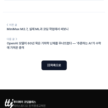
이전 글
MiniMax M2.7, 실제 ML과 코딩 작업에서 써보니
다음 글
OpenAI 모델이 60년 묵은 기하학 난제를 무너뜨렸다 — '추론하는 AI'가 수학
에 가져온 충격
목록으로
투더제이 코딩클래스
피라스튜디오 원격평생교육원