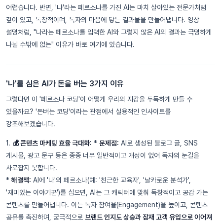
어렵습니다. 반면, '나'라는 페르소나를 가진 AI는 마치 살아있는 전문가처럼
깊이 있고, 독창적이며, 독자의 마음에 닿는 결과물을 만들어냅니다. 영상
설명처럼, "나라는 페르소나를 입력한 AI와 그렇지 않은 AI의 결과는 극명하게
나뉠 수밖에 없는" 이유가 바로 여기에 있습니다.
'나'를 심은 AI가 돈을 버는 3가지 이유
그렇다면 이 '페르소나 코딩'이 어떻게 우리의 지갑을 두둑하게 만들 수
있을까요? '돈버는 코딩'이라는 관점에서 실용적인 인사이트를
강조해보겠습니다.
1.
💰 콘텐츠 마케팅 효율 극대화:
*
문제점:
AI로 생성된 블로그 글, SNS
게시물, 광고 문구 등은 종종 너무 일반적이고 개성이 없어 독자의 눈길을
사로잡지 못합니다.
*
해결책:
AI에 '나'의 페르소나(예: '친근한 교육자', '날카로운 분석가',
'재미있는 이야기꾼')를 심으면, AI는 그 캐릭터에 맞춰 독창적이고 공감 가는
콘텐츠를 만들어냅니다. 이는 독자 참여율(Engagement)을 높이고, 콘텐츠
공유를 촉진하며, 궁극적으로
브랜드 인지도 상승과 잠재 고객 유입으로 이어져