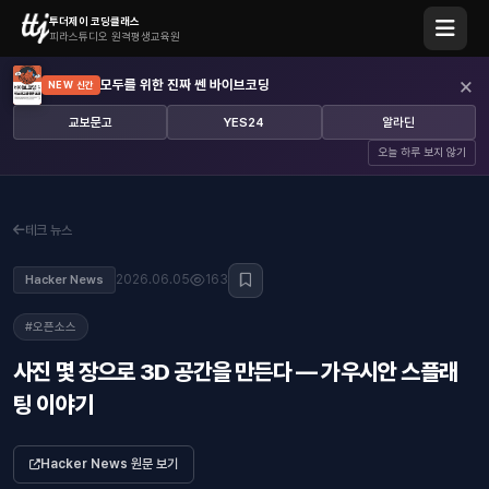
투더제이 코딩클래스
피라스튜디오 원격평생교육원
×
모두를 위한 진짜 쎈 바이브코딩
NEW 신간
교보문고
YES24
알라딘
오늘 하루 보지 않기
테크 뉴스
2026.06.05
163
Hacker News
#오픈소스
사진 몇 장으로 3D 공간을 만든다 — 가우시안 스플래
팅 이야기
Hacker News 원문 보기