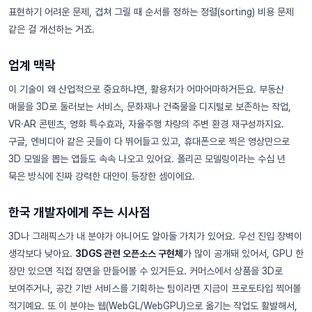
표현하기 어려운 문제, 겹쳐 그릴 때 순서를 정하는 정렬(sorting) 비용 문제
같은 걸 개선하는 거죠.
업계 맥락
이 기술이 왜 산업적으로 중요하냐면, 활용처가 어마어마하거든요. 부동산
매물을 3D로 둘러보는 서비스, 문화재나 건축물을 디지털로 보존하는 작업,
VR·AR 콘텐츠, 영화 특수효과, 자율주행 차량의 주변 환경 재구성까지요.
구글, 엔비디아 같은 곳들이 다 뛰어들고 있고, 휴대폰으로 찍은 영상만으로
3D 모델을 뽑는 앱들도 속속 나오고 있어요. 폴리곤 모델링이라는 수십 년
묵은 방식에 진짜 강력한 대안이 등장한 셈이에요.
한국 개발자에게 주는 시사점
3D나 그래픽스가 내 분야가 아니어도 알아둘 가치가 있어요. 우선 진입 장벽이
생각보다 낮아요.
3DGS 관련 오픈소스 구현체
가 많이 공개돼 있어서, GPU 한
장만 있으면 직접 장면을 만들어볼 수 있거든요. 커머스에서 상품을 3D로
보여주거나, 공간 기반 서비스를 기획하는 팀이라면 지금이 프로토타입 찍어볼
적기예요. 또 이 분야는 웹(WebGL/WebGPU)으로 옮기는 작업도 활발해서,