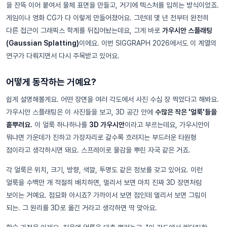
을 잔뜩 이어 붙여서 물체 표면을 만들고, 거기에 텍스처를 입히는 방식이었죠.
게임이나 영화 CG가 다 이렇게 만들어졌어요. 그런데 몇 년 전부터 완전히
다른 접근이 그래픽스 학계를 뒤집어놨는데요, 그게 바로
가우시안 스플래팅
(Gaussian Splatting)
이에요. 이번 SIGGRAPH 2026에서도 이 계열의
연구가 다뤄지면서 다시 주목받고 있어요.
어떻게 동작하는 거예요?
쉽게 설명해볼게요. 어떤 장면을 여러 각도에서 사진 수십 장 찍었다고 해봐요.
가우시안 스플래팅은 이 사진들을 보고, 3D 공간 안에
수많은 작은 '얼룩'들을
흩뿌려요.
이 얼룩 하나하나를
3D 가우시안
이라고 부르는데요, 가우시안이
뭐냐면 가운데가 진하고 가장자리로 갈수록 흐려지는 부드러운 타원형
점이라고 생각하시면 돼요. 스프레이로 물감을 뿌린 자국 같은 거죠.
각 얼룩은 위치, 크기, 방향, 색깔, 투명도 같은 정보를 갖고 있어요. 이런
얼룩을 수백만 개 적절히 배치하면, 멀리서 보면 마치 진짜 3D 장면처럼
보이는 거예요. 점묘화 아시죠? 가까이서 보면 점인데 멀리서 보면 그림이
되는. 그 원리를 3D로 옮긴 거라고 생각하면 딱 맞아요.