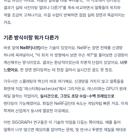
학습 과정은 이래요. 처음엔 얼룩을 대충 뿌려놓고, "이 각도에서 렌더링한
결과가 실제 사진이랑 얼마나 다른가"를 계속 비교하면서 얼룩들의 위치와
색을 조금씩 고쳐나가요. 이걸 수없이 반복하면 점점 실제 장면과 똑같아지는
거죠.
기존 방식이랑 뭐가 다른가
바로 앞에
NeRF(너프)
라는 기술이 있었어요. NeRF는 장면 전체를 신경망
하나에 욱여넣어서, "이 위치 이 방향에서 보면 무슨 색?"을 물어보면 신경망이
계산해주는 방식이었죠. 결과는 환상적이었는데 치명적 단점이 있었어요.
너무
느렸어요.
한 장면 렌더링하는 데 한참 걸려서 실시간은 꿈도 못 꿨죠.
가우시안 스플래팅의 혁신이 바로 여기예요. 신경망을 거치지 않고 얼룩들을
화면에 직접 '래스터화(rasterize)'해서 그리거든요. 래스터화는 GPU가 원래
제일 잘하는 작업이라,
실시간으로, 그것도 초당 수십~수백 프레임으로
렌더링이 가능해졌어요. 화질은 NeRF급인데 속도는 게임처럼 빠른 거죠. 이게
학계와 산업계가 동시에 열광한 이유예요.
이번 SIGGRAPH 연구들은 이 기술의 약점을 다듬는 쪽이에요. 예를 들어
얼룩이 너무 많으면 메모리를 잡아먹는 문제, 빛 반사나 투명한 재질을 제대로