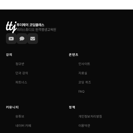
투더제이 코딩클래스
피라스튜디오 원격평생교육원
강의
콘텐츠
정규반
인사이트
단과 강의
자료실
파트너스
코딩 퀴즈
FAQ
커뮤니티
정책
유튜브
개인정보처리방침
네이버 카페
이용약관