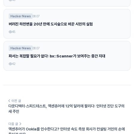
Hacker News
08.07
버려진 하천변을 20년 만에 도시숲으로 바꾼 시민의 실험
45
Hacker News
08.07
파서는 복잡할 필요가 없다: bx::Scanner가 보여주는 중간 지대
42
이전 글
다운디텍터·스피드테스트, 액센츄어에 12억 달러에 팔리다: 인터넷 진단 도구의
새 주인
다음 글
액센추어가 Ookla를 인수한다고? 인터넷 속도 측정 회사가 컨설팅 거인의 손에