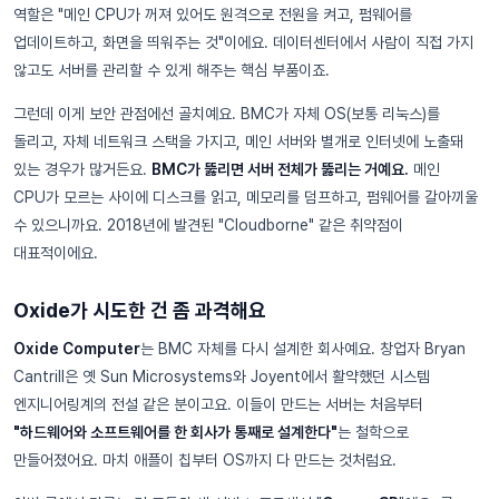
역할은 "메인 CPU가 꺼져 있어도 원격으로 전원을 켜고, 펌웨어를
업데이트하고, 화면을 띄워주는 것"이에요. 데이터센터에서 사람이 직접 가지
않고도 서버를 관리할 수 있게 해주는 핵심 부품이죠.
그런데 이게 보안 관점에선 골치예요. BMC가 자체 OS(보통 리눅스)를
돌리고, 자체 네트워크 스택을 가지고, 메인 서버와 별개로 인터넷에 노출돼
있는 경우가 많거든요.
BMC가 뚫리면 서버 전체가 뚫리는 거예요.
메인
CPU가 모르는 사이에 디스크를 읽고, 메모리를 덤프하고, 펌웨어를 갈아끼울
수 있으니까요. 2018년에 발견된 "Cloudborne" 같은 취약점이
대표적이에요.
Oxide가 시도한 건 좀 과격해요
Oxide Computer
는 BMC 자체를 다시 설계한 회사예요. 창업자 Bryan
Cantrill은 옛 Sun Microsystems와 Joyent에서 활약했던 시스템
엔지니어링계의 전설 같은 분이고요. 이들이 만드는 서버는 처음부터
"하드웨어와 소프트웨어를 한 회사가 통째로 설계한다"
는 철학으로
만들어졌어요. 마치 애플이 칩부터 OS까지 다 만드는 것처럼요.