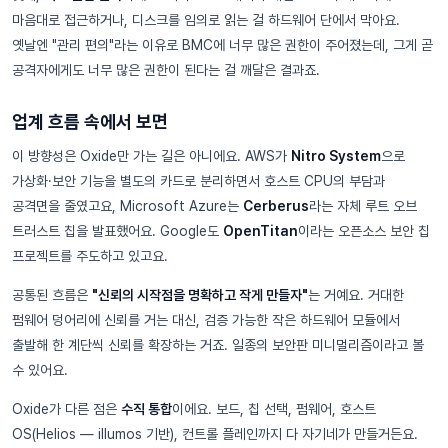
마음대로 접근하거나, 디스크를 임의로 읽는 걸 하드웨어 단에서 막아요.
옛날엔 "관리 편의"라는 이유로 BMC에 너무 많은 권한이 주어졌는데, 그게 곧
공격자에게도 너무 많은 권한이 된다는 걸 깨달은 결과죠.
업계 흐름 속에서 보면
이 방향성은 Oxide만 가는 길은 아니에요. AWS가
Nitro System
으로
가상화·보안 기능을 별도의 카드로 분리하면서 호스트 CPU의 부담과
공격면을 줄였고요, Microsoft Azure는
Cerberus
라는 자체 루트 오브
트러스트 칩을 발표했어요. Google도
OpenTitan
이라는 오픈소스 보안 칩
프로젝트를 주도하고 있고요.
공통된 흐름은
"신뢰의 시작점을 명확하고 작게 만들자"
는 거예요. 거대한
펌웨어 덩어리에 신뢰를 거는 대신, 검증 가능한 작은 하드웨어 모듈에서
출발해 한 계단씩 신뢰를 확장하는 거죠. 일종의 보안판 미니멀리즘이라고 볼
수 있어요.
Oxide가 다른 점은
수직 통합
이에요. 보드, 칩 선택, 펌웨어, 호스트
OS(Helios — illumos 기반), 컨트롤 플레인까지 다 자기네가 만들거든요.