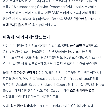
이번 글에서 다루는 건 그들의 새 서비스 프로세서 "
Cosmo SP
"예요. 글
제목이 "A disappearing Service Processor"인데, "사라지는 서비스
프로세서"라는 표현이 절묘해요. 기존 BMC는 메인 시스템과 거의 동등한
권한을 가진 또 하나의 컴퓨터였다면, Oxide의 방향은
"필요한 일만 하고 그
외엔 존재감을 지우는"
최소주의 설계예요.
어떻게 "사라지게" 만드는가
핵심 아이디어는 몇 가지로 정리할 수 있어요. 첫째,
공격 표면 최소화
예요.
일반 BMC는 풀스택 리눅스를 돌리지만 Oxide는
Hubris
라는 자체
마이크로커널 RTOS(실시간 운영체제)를 써요. Rust로 작성됐고, 태스크 간
격리가 엄격해서 한 컴포넌트가 뚫려도 다른 데로 번지기 어려운 구조예요.
둘째,
검증 가능한 부팅 체인
이에요. 칩이 켜지는 순간부터 모든 펌웨어가 서명
검증을 거쳐요. 이걸 보통 "measured boot" 또는 "root of trust"라고
부르는데, Apple의 Secure Enclave나 Google의 Titan 칩, AWS의 Nitro
System과 비슷한 철학이에요. 다만 Oxide는 이걸
오픈 펌웨어와 오픈
사양
으로 풀어내려 한다는 게 차별점이고요.
셋째,
최소 권한 원칙
이에요. 서비스 프로세서가 메인 CPU의 메모리에