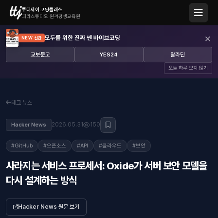
투더제이 코딩클래스
피라스튜디오 원격평생교육원
×
모두를 위한 진짜 쎈 바이브코딩
NEW 신간
교보문고
YES24
알라딘
오늘 하루 보지 않기
테크 뉴스
2026.05.31
150
Hacker News
#GitHub
#오픈소스
#API
#클라우드
#보안
사라지는 서비스 프로세서: Oxide가 서버 보안 모델을
다시 설계하는 방식
Hacker News 원문 보기