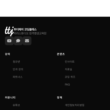
투더제이 코딩클래스
피라스튜디오 원격평생교육원
강의
콘텐츠
정규반
인사이트
단과 강의
자료실
파트너스
코딩 퀴즈
FAQ
커뮤니티
정책
유튜브
개인정보처리방침