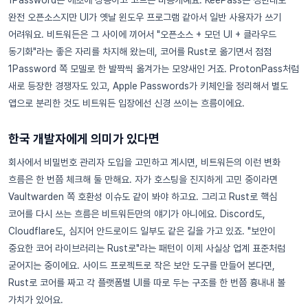
1Password는 애초에 상용이고 코드는 비공개예요. KeePass는 정반대로
완전 오픈소스지만 UI가 옛날 윈도우 프로그램 같아서 일반 사용자가 쓰기
어려워요. 비트워든은 그 사이에 끼어서 "오픈소스 + 모던 UI + 클라우드
동기화"라는 좋은 자리를 차지해 왔는데, 코어를 Rust로 옮기면서 점점
1Password 쪽 모델로 한 발짝씩 옮겨가는 모양새인 거죠. ProtonPass처럼
새로 등장한 경쟁자도 있고, Apple Passwords가 키체인을 정리해서 별도
앱으로 분리한 것도 비트워든 입장에선 신경 쓰이는 흐름이에요.
한국 개발자에게 의미가 있다면
회사에서 비밀번호 관리자 도입을 고민하고 계시면, 비트워든의 이런 변화
흐름은 한 번쯤 체크해 둘 만해요. 자가 호스팅을 진지하게 고민 중이라면
Vaultwarden 쪽 호환성 이슈도 같이 봐야 하고요. 그리고 Rust로 핵심
코어를 다시 쓰는 흐름은 비트워든만의 얘기가 아니에요. Discord도,
Cloudflare도, 심지어 안드로이드 일부도 같은 길을 가고 있죠. "보안이
중요한 코어 라이브러리는 Rust로"라는 패턴이 이제 사실상 업계 표준처럼
굳어지는 중이에요. 사이드 프로젝트로 작은 보안 도구를 만들어 본다면,
Rust로 코어를 짜고 각 플랫폼별 UI를 따로 두는 구조를 한 번쯤 흉내내 볼
가치가 있어요.