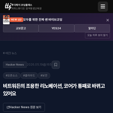
투더제이 코딩클래스
피라스튜디오 원격평생교육원
×
모두를 위한 진짜 쎈 바이브코딩
NEW 신간
교보문고
YES24
알라딘
오늘 하루 보지 않기
테크 뉴스
2026.05.19
165
Hacker News
#오픈소스
#클라우드
#보안
비트워든의 조용한 리노베이션, 코어가 통째로 바뀌고
있어요
Hacker News 원문 보기