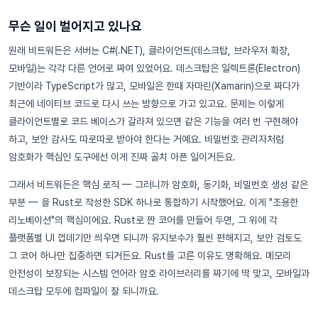
무슨 일이 벌어지고 있나요
원래 비트워든은 서버는 C#(.NET), 클라이언트(데스크탑, 브라우저 확장,
모바일)는 각각 다른 언어로 짜여 있었어요. 데스크탑은 일렉트론(Electron)
기반이라 TypeScript가 많고, 모바일은 한때 자마린(Xamarin)으로 짜다가
최근에 네이티브 코드로 다시 쓰는 방향으로 가고 있고요. 문제는 이렇게
클라이언트별로 코드 베이스가 갈라져 있으면 같은 기능을 여러 번 구현해야
하고, 보안 감사도 따로따로 받아야 한다는 거예요. 비밀번호 관리자처럼
암호화가 핵심인 도구에선 이게 진짜 골치 아픈 일이거든요.
그래서 비트워든은 핵심 로직 — 그러니까 암호화, 동기화, 비밀번호 생성 같은
부분 — 을 Rust로 작성한 SDK 하나로 통합하기 시작했어요. 이게 "조용한
리노베이션"의 핵심이에요. Rust로 짠 코어를 만들어 두면, 그 위에 각
플랫폼별 UI 껍데기만 씌우면 되니까 유지보수가 훨씬 편해지고, 보안 검토도
그 코어 하나만 집중하면 되거든요. Rust를 고른 이유도 명확해요. 메모리
안전성이 보장되는 시스템 언어라 암호 라이브러리를 짜기에 딱 맞고, 모바일과
데스크탑 모두에 컴파일이 잘 되니까요.