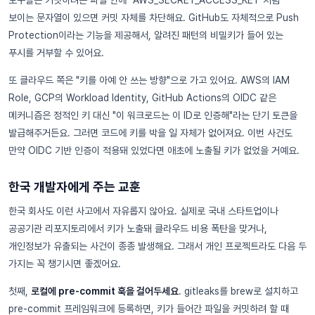
도구들은 커밋하려는 파일 안에 "AWS_SECRET_ACCESS_KEY"처럼
보이는 문자열이 있으면 커밋 자체를 차단해요. GitHub도 자체적으로 Push
Protection이라는 기능을 제공해서, 알려진 패턴의 비밀키가 들어 있는
푸시를 거부할 수 있어요.
또 클라우드 쪽은 "키를 아예 안 쓰는 방향"으로 가고 있어요. AWS의 IAM
Role, GCP의 Workload Identity, GitHub Actions의 OIDC 같은
메커니즘은 정적인 키 대신 "이 워크로드는 이 ID로 인증해"라는 단기 토큰을
발급해주거든요. 그러면 코드에 키를 박을 일 자체가 없어져요. 이번 사건도
만약 OIDC 기반 인증이 적용돼 있었다면 애초에 노출될 키가 없었을 거예요.
한국 개발자에게 주는 교훈
한국 회사도 이런 사고에서 자유롭지 않아요. 실제로 국내 스타트업이나
공공기관 리포지토리에서 키가 노출돼 클라우드 비용 폭탄을 맞거나,
개인정보가 유출되는 사건이 종종 발생해요. 그래서 개인 프로젝트라도 다음 두
가지는 꼭 챙기시면 좋겠어요.
첫째,
로컬에 pre-commit 훅을 걸어두세요
. gitleaks를 brew로 설치하고
pre-commit 프레임워크에 등록하면, 키가 들어간 파일을 커밋하려 할 때