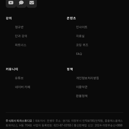
강의
콘텐츠
정규반
인사이트
단과 강의
자료실
파트너스
코딩 퀴즈
FAQ
커뮤니티
정책
유튜브
개인정보처리방침
네이버 카페
이용약관
환불정책
주식회사 피라스튜디오
| 대표이사: 전병우
주소: 경기도 의정부시 민락로195(민락동, 중흥에스클래스
트와이스), H동 704호
사업자 등록번호: 623-87-03155 | 통신판매업 신고: 2024-의정부송산-0898