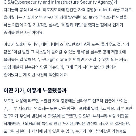
CISA(Cybersecurity and Infrastructure Security Agency)가
자기들의 공식 GitHub 리포지토리에 민감한 자격 증명(credential)을 그대로
올려뒀다는 사실이 외부 연구자에 의해 발견됐어요. 보안의 "수호자" 역할을
하는 기관이 가장 기초적인 실수인 "비밀키 커밋"을 했다는 점에서 업계가
충격을 받은 사건이에요.
비밀키 노출이 뭐냐면, 데이터베이스 비밀번호나 API 토큰, 클라우드 접근 키
같은 "이걸 알면 그 시스템에 들어갈 수 있는 열쇠"를 실수로 공개 저장소에
올려놓는 걸 말해요. 누구나 git clone 한 번이면 가져갈 수 있게 되는 거죠.
신입 개발자 실수담의 단골 메뉴인데, 그게 국가 사이버보안 기관에서
일어났다는 게 이번 사건의 핵심이에요.
어떤 키가, 어떻게 노출됐을까
보도된 내용에 따르면 노출된 자격 증명에는 클라우드 인프라 접근에 쓰이는
키, 내부 시스템과 연결되는 토큰 같은 항목이 포함돼 있었다고 해요. 외부 보안
연구자가 우연히 발견해서 CISA에 신고했고, CISA가 부랴부랴 해당 커밋을
삭제했지만 GitHub의 특성상 한번 푸시된 커밋은 완전히 사라지지 않거든요.
포크된 사본이나 캐시에 남아 있을 수 있고, 누군가 이미 받아갔을 가능성도