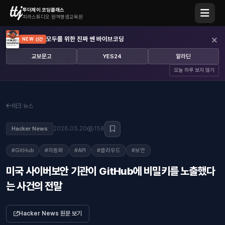
투더제이 코딩클래스
피라스튜디오 원격평생교육원
×
모두를 위한 진짜 쎈 바이브코딩
NEW 신간
교보문고
YES24
알라딘
오늘 하루 보지 않기
테크 뉴스
2026.05.20
158
Hacker News
#GitHub
#자동화
#API
#클라우드
#보안
미국 사이버보안 기관이 GitHub에 비밀키를 노출했다
는 사건의 전말
Hacker News 원문 보기