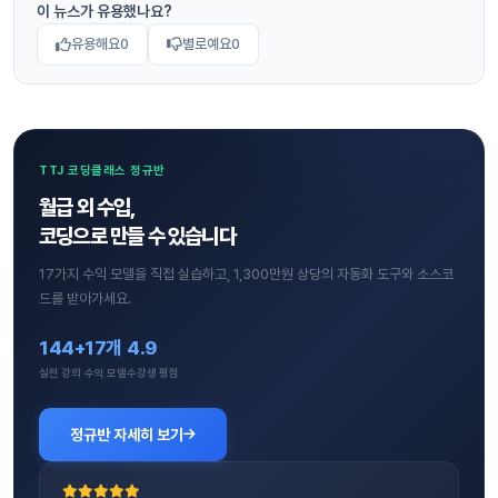
이 뉴스가 유용했나요?
유용해요
0
별로예요
0
TTJ 코딩클래스 정규반
월급 외 수입,
코딩으로 만들 수 있습니다
17가지 수익 모델을 직접 실습하고, 1,300만원 상당의 자동화 도구와 소스코
드를 받아가세요.
144+
17개
4.9
실전 강의
수익 모델
수강생 평점
정규반 자세히 보기