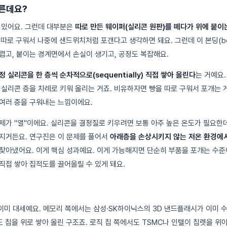
다른데요?
 있어요. 그런데 대부분은
따로 만든 웨이퍼(실리콘 원판)를 떼다가 위에 붙이
장 따로 구워서 나중에 샌드위치처럼 포갠다고 생각하면 돼요. 그런데 이 본딩(bon
렵고, 붙이는 경계면에서 손실이 생기고, 공정도 복잡해요.
정 실리콘을 한 층씩 순차적으로(sequentially) 직접 쌓아 올린다
는 거예요.
 실리콘 층을 차례로 키워 올리는 거죠. 비유하자면 빵을 따로 구워서 포개는 게
여러 층을 구워내는 느낌이에요.
제가 "열"이에요. 실리콘을 결정질로 키우려면 보통 아주 높은 온도가 필요한데
지거든요. 연구진은 이 문제를 풀어서
아래층을 손상시키지 않는 저온 환경에
찾아냈어요. 이게 핵심 성과예요. 이게 가능해지면 단순히 부품을 포개는 수준
직접 쌓아 집적도를 끌어올릴 수 있게 돼요.
 이미 대세예요. 메모리 쪽에서는 삼성·SK하이닉스의 3D 낸드플래시가 이미 수
도 칩을 위로 쌓아 올린 구조죠. 로직 칩 쪽에서도 TSMC나 인텔이 칩렛을 위