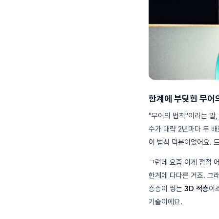
한계에 부딪힌 무어
"무어의 법칙"이라는 말,
수가 대략 2년마다 두 
이 법칙 덕분이었어요. 
그런데 요즘 이게 점점 
한계에 다다른 거죠. 그
층층이 쌓는
3D 적층
이죠
기술이에요.