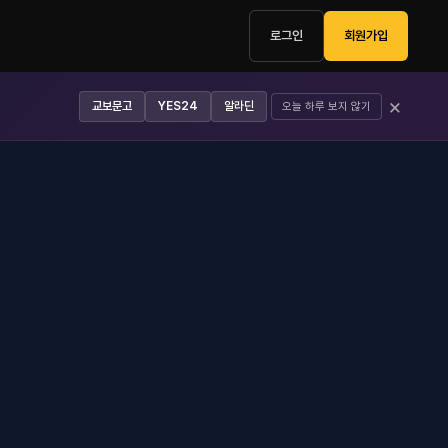
로그인
회원가입
×
교보문고
YES24
알라딘
오늘 하루 보지 않기