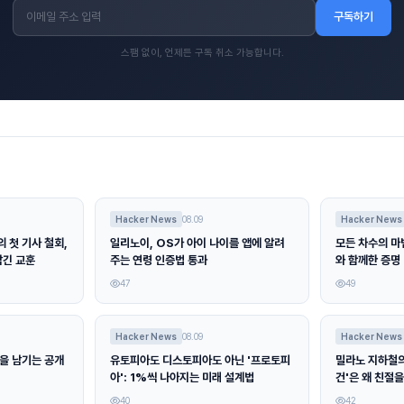
구독하기
스팸 없이, 언제든 구독 취소 가능합니다.
Hacker News
08.09
Hacker News
 첫 기사 철회,
일리노이, OS가 아이 나이를 앱에 알려
모든 차수의 마
남긴 교훈
주는 연령 인증법 통과
와 함께한 증명
47
49
Hacker News
08.09
Hacker News
록을 남기는 공개
유토피아도 디스토피아도 아닌 '프로토피
밀라노 지하철의 
아': 1%씩 나아지는 미래 설계법
건'은 왜 친절
40
42