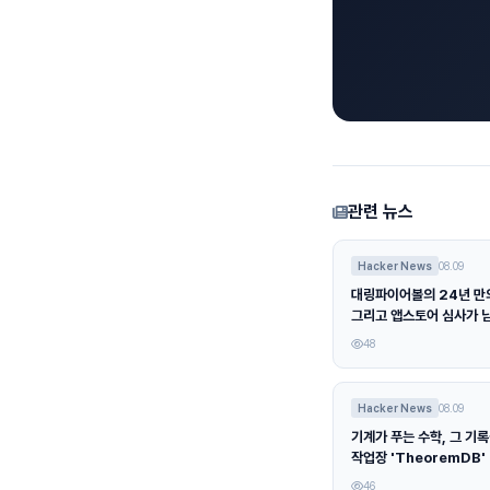
관련 뉴스
Hacker News
08.09
대링파이어볼의 24년 만의
그리고 앱스토어 심사가 
48
Hacker News
08.09
기계가 푸는 수학, 그 기
작업장 'TheoremDB'
46