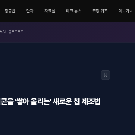
정규반
단과
자료실
테크 뉴스
코딩 퀴즈
더보기
서AI · 클로드코드
콘을 '쌓아 올리는' 새로운 칩 제조법