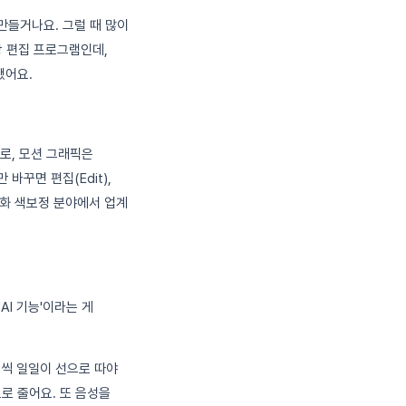
만들거나요. 그럴 때 많이
상 편집 프로그램인데,
됐어요.
따로, 모션 그래픽은
 바꾸면 편집(Edit),
는 영화 색보정 분야에서 업계
AI 기능'이라는 게
임씩 일일이 선으로 따야
초로 줄어요. 또 음성을