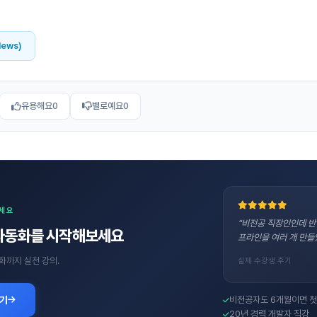
News)
유용해요
0
별로예요
0
보세요
"비전공 직장인인데 반
자동화를 시작해보세요
프라인을 여러 개 만들
화까지 실전 강의.
실제 수강생 후기
보기
비전공자도 6개월이면 첫
20년 경력 개발자 직강