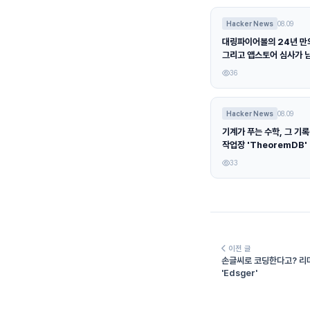
Hacker News
08.09
대링파이어볼의 24년 만의
그리고 앱스토어 심사가 
36
Hacker News
08.09
기계가 푸는 수학, 그 기
작업장 'TheoremDB'
33
이전 글
손글씨로 코딩한다고? 리마
'Edsger'