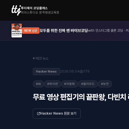
투더제이 코딩클래스
피라스튜디오 원격평생교육원
모두를 위한 진짜 쎈 바이브코딩
with 인스타그램 클론 코딩 · 커
NEW 신간
테크 뉴스
2026.06.04
179
Hacker News
#AI
#파이썬
#자동화
#클라우드
#보안
무료 영상 편집기의 끝판왕, 다빈치 
Hacker News 원문 보기