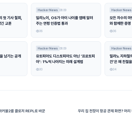
Hacker News
08.09
Hacker News
 첫 기사 철회,
일리노이, OS가 아이 나이를 앱에 알려
모든 차수의 마
남긴 교훈
주는 연령 인증법 통과
와 함께한 증명
36
36
Hacker News
08.09
Hacker News
록을 남기는 공개
유토피아도 디스토피아도 아닌 '프로토피
밀라노 지하철의 
아': 1%씩 나아지는 미래 설계법
건'은 왜 친절
30
34
커블2를 클로저 REPL로 바꾼
우리 집 천장이 항공 관제 화면? 머리