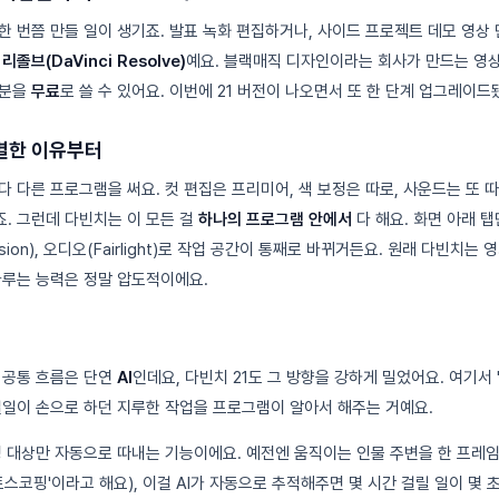
한 번쯤 만들 일이 생기죠. 발표 녹화 편집하거나, 사이드 프로젝트 데모 영상 
리졸브(DaVinci Resolve)
예요. 블랙매직 디자인이라는 회사가 만드는 영
부분을
무료
로 쓸 수 있어요. 이번에 21 버전이 나오면서 또 한 단계 업그레이드
별한 이유부터
 다른 프로그램을 써요. 컷 편집은 프리미어, 색 보정은 따로, 사운드는 또 
. 그런데 다빈치는 이 모든 걸
하나의 프로그램 안에서
다 해요. 화면 아래 탭만
Fusion), 오디오(Fairlight)로 작업 공간이 통째로 바뀌거든요. 원래 다빈치
다루는 능력은 정말 압도적이에요.
 공통 흐름은 단연
AI
인데요, 다빈치 21도 그 방향을 강하게 밀었어요. 여기서 '
일일이 손으로 하던 지루한 작업을 프로그램이 알아서 해주는 거예요.
정 대상만 자동으로 따내는 기능이에요. 예전엔 움직이는 인물 주변을 한 프레
스코핑'이라고 해요), 이걸 AI가 자동으로 추적해주면 몇 시간 걸릴 일이 몇 