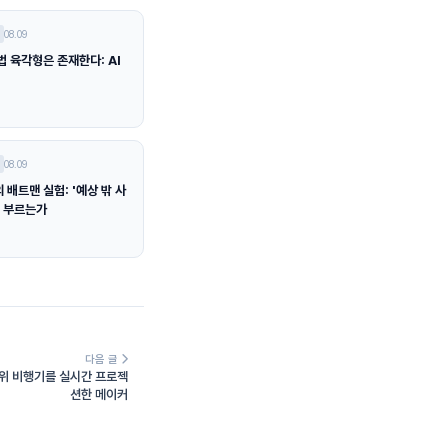
08.09
법 육각형은 존재한다: AI
08.09
배트맨 실험: '예상 밖 사
을 부르는가
다음 글
 위 비행기를 실시간 프로젝
션한 메이커