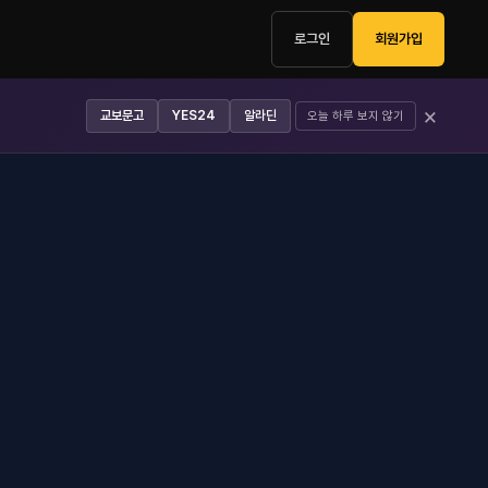
로그인
회원가입
×
교보문고
YES24
알라딘
오늘 하루 보지 않기