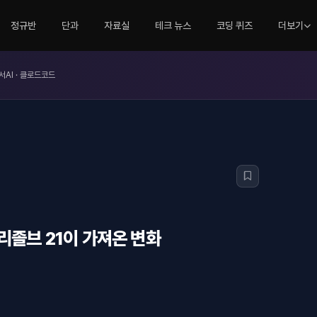
정규반
단과
자료실
테크 뉴스
코딩 퀴즈
더보기
서AI · 클로드코드
리졸브 21이 가져온 변화