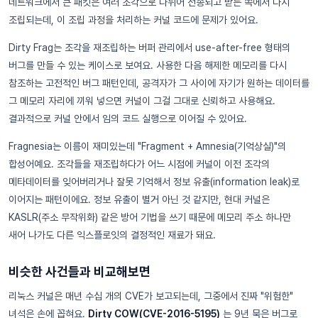
네트워크에서 큰 패킷은 여러 조각으로 나뉘어 전송되고 받는 쪽에서 다시
조립되는데, 이 조립 과정을 처리하는 커널 코드에 문제가 있어요.
Dirty Frag는 조각을 재조립하는 버퍼 관리에서 use-after-free 형태의
버그를 만들 수 있는 케이스로 보여요. 사용한 다음 해제한 메모리를 다시
참조하는 고전적인 버그 패턴인데, 공격자가 그 사이에 자기가 원하는 데이터를
그 메모리 자리에 끼워 넣으면 커널이 그걸 그대로 신뢰하고 사용해요.
결과적으로 커널 안에서 임의 코드 실행으로 이어질 수 있어요.
Fragnesia는 이름이 재미있는데 "Fragment + Amnesia(기억상실)"의
합성어예요. 조각들을 재조립하다가 어느 시점에 커널이 이전 조각의
메타데이터를 잊어버리거나 잘못 기억해서 정보 유출(information leak)로
이어지는 패턴이에요. 정보 유출이 별거 아닌 것 같지만, 현대 커널은
KASLR(주소 무작위화) 같은 방어 기법을 쓰기 때문에 메모리 주소 하나만
새어 나가도 다른 익스플로잇의 결정적인 재료가 돼요.
비슷한 사건들과 비교해보면
리눅스 커널은 매년 수십 개의 CVE가 보고되는데, 그중에서 진짜 "위험한"
녀석은 손에 꼽혀요.
Dirty COW(CVE-2016-5195)
는 9년 묵은 버그로