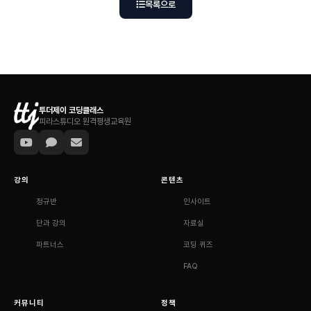
목록으로
투더제이 코딩클래스
피라스튜디오 원격평생교육원
강의
콘텐츠
정규반
인사이트
단과 강의
자료실
파트너스
코딩 퀴즈
FAQ
커뮤니티
정책