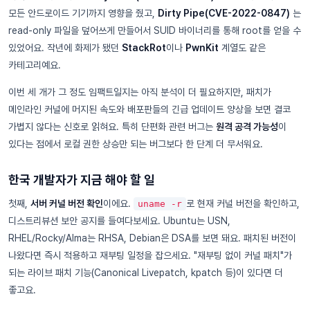
모든 안드로이드 기기까지 영향을 줬고,
Dirty Pipe(CVE-2022-0847)
는
read-only 파일을 덮어쓰게 만들어서 SUID 바이너리를 통해 root를 얻을 수
있었어요. 작년에 화제가 됐던
StackRot
이나
PwnKit
계열도 같은
카테고리예요.
이번 세 개가 그 정도 임팩트일지는 아직 분석이 더 필요하지만, 패치가
메인라인 커널에 머지된 속도와 배포판들의 긴급 업데이트 양상을 보면 결코
가볍지 않다는 신호로 읽혀요. 특히 단편화 관련 버그는
원격 공격 가능성
이
있다는 점에서 로컬 권한 상승만 되는 버그보다 한 단계 더 무서워요.
한국 개발자가 지금 해야 할 일
첫째,
서버 커널 버전 확인
이에요.
로 현재 커널 버전을 확인하고,
uname -r
디스트리뷰션 보안 공지를 들여다보세요. Ubuntu는 USN,
RHEL/Rocky/Alma는 RHSA, Debian은 DSA를 보면 돼요. 패치된 버전이
나왔다면 즉시 적용하고 재부팅 일정을 잡으세요. "재부팅 없이 커널 패치"가
되는 라이브 패치 기능(Canonical Livepatch, kpatch 등)이 있다면 더
좋고요.