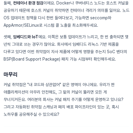
둘째,
컨테이너 환경 점검
이에요. Docker나 쿠버네티스 노드는 호스트 커널을
공유하기 때문에 호스트 커널이 취약하면 컨테이너 격리가 의미를 잃어요. 노드
OS 업데이트 정책을 다시 한번 들여다보고, 가능하면 seccomp와
AppArmor/SELinux로 시스템 콜 노출을 최소화해두세요.
셋째,
임베디드와 IoT
예요. 이쪽은 보통 업데이트가 느리고, 한 번 출하되면 몇
년씩 그대로 쓰는 경우가 많아요. 회사에서 임베디드 리눅스 기반 제품을
다루고 있다면 이번 취약점이 자사 제품에 어떻게 영향을 주는지 SoC 벤더의
BSP(Board Support Package) 패치 가능 시점부터 확인해두세요.
마무리
커널 취약점은 "내 코드와 상관없어" 같은 영역이 아니에요. 우리가 짠
애플리케이션이 아무리 안전해도, 그 밑의 커널이 뚫리면 모든 게
무너지거든요. 여러분의 회사는 커널 패치 주기를 어떻게 운영하고 있나요?
그리고 자동화된 취약점 스캐닝과 패치 배포 파이프라인이 있는 곳, 혹시
노하우를 공유해주실 수 있으세요?