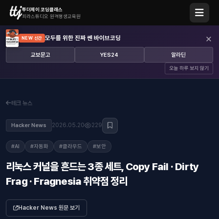
투더제이 코딩클래스
피라스튜디오 원격평생교육원
×
모두를 위한 진짜 쎈 바이브코딩
NEW 신간
교보문고
YES24
알라딘
오늘 하루 보지 않기
테크 뉴스
2026.05.20
229
Hacker News
#AI
#자동화
#클라우드
#보안
리눅스 커널을 흔드는 3종 세트, Copy Fail · Dirty
Frag · Fragnesia 취약점 정리
Hacker News 원문 보기