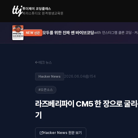
투더제이 코딩클래스
피라스튜디오 원격평생교육원
모두를 위한 진짜 쎈 바이브코딩
with 인스타그램 클론 코딩 · 커
NEW 신간
테크 뉴스
2026.06.04
154
Hacker News
#오픈소스
라즈베리파이 CM5 한 장으로 굴리는
기
Hacker News 원문 보기