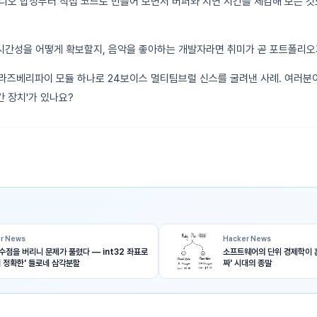
디오 합성부터 직접 코드로 만들어 보면서 버퍼와 지연 시간을 체감해 보는 것
간성을 어떻게 확보할지, 음악을 좋아하는 개발자라면 취미가 곧 포트폴리오가
 라즈베리파이 모듈 하나로 24보이스 멀티팀브럴 신스를 굴려낸 사례. 여러분
간 장치'가 있나요?
r News
Hacker News
수점을 버리니 문제가 풀렸다 — int32 좌표로
소프트웨어의 단위 경제학이 
히 정확한' 들로네 삼각분할
짜' 시대의 종말