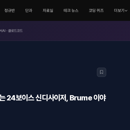
정규반
단과
자료실
테크 뉴스
코딩 퀴즈
더보기
서AI · 클로드코드
 24보이스 신디사이저, Brume 이야