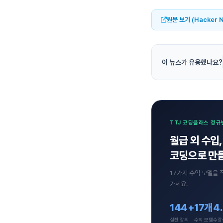
원문 보기 (Hacker 
이 뉴스가 유용했나요?
TTJ 코딩클래스 정규
월급 외 수입,
코딩으로 만들
17가지 수익 모델을 
가세요.
144+
17개
4
실전 강의
수익 모델
수강