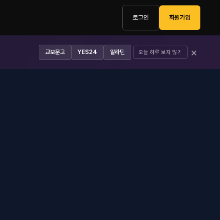
로그인
회원가입
×
교보문고
YES24
알라딘
오늘 하루 보지 않기