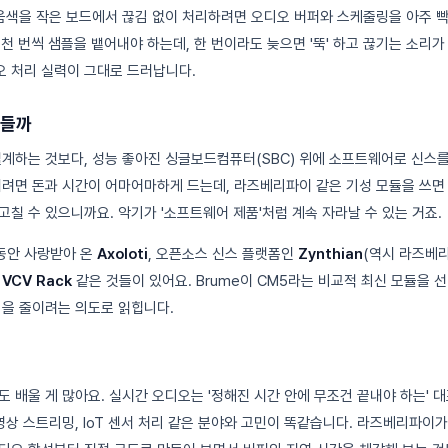
 음색을 작은 보드에서 끊김 없이 처리하려면 오디오 버퍼와 스케줄링을 아주 
8천 번씩 샘플을 뱉어내야 하는데, 한 번이라도 늦으면 '뚝' 하고 끊기는 소리
 처리 실력이 그대로 드러납니다.
만들까
설계하는 것보다, 성능 좋아진 싱글보드컴퓨터(SBC) 위에 소프트웨어로 신스를
내려면 돈과 시간이 어마어마하게 드는데, 라즈베리파이 같은 기성 모듈을 쓰
칠 수 있으니까요. 악기가 '소프트웨어 제품'처럼 계속 자라날 수 있는 거죠.
동안 사랑받아 온
Axoloti
, 오픈소스 신스 플랫폼인
Zynthian
(역시 라즈베
의
VCV Rack
같은 것들이 있어요. Brume이 CM5라는 비교적 최신 모듈을 선
김을 줄이려는 의도로 읽힙니다.
도 배울 게 많아요. 실시간 오디오는 '정해진 시간 안에 무조건 끝내야 하는' 
영상 스트리밍, IoT 센서 처리 같은 분야와 고민이 똑같습니다. 라즈베리파이가