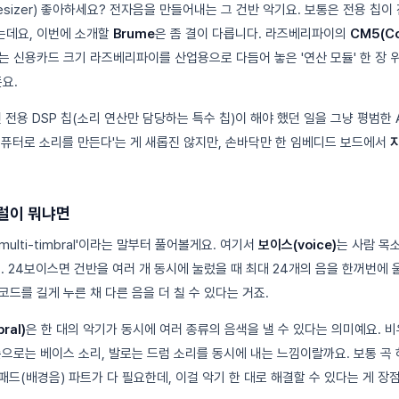
esizer) 좋아하세요? 전자음을 만들어내는 그 건반 악기요. 보통은 전용 칩이
는데요, 이번에 소개할
Brume
은 좀 결이 다릅니다. 라즈베리파이의
CM5(Co
는 신용카드 크기 라즈베리파이를 산업용으로 다듬어 놓은 '연산 모듈' 한 장
요.
 전용 DSP 칩(소리 연산만 담당하는 특수 칩)이 해야 했던 일을 그냥 평범한
컴퓨터로 소리를 만든다'는 게 새롭진 않지만, 손바닥만 한 임베디드 보드에서
럴이 뭐냐면
 multi-timbral'이라는 말부터 풀어볼게요. 여기서
보이스(voice)
는 사람 목
. 24보이스면 건반을 여러 개 동시에 눌렀을 때 최대 24개의 음을 한꺼번에 
드를 길게 누른 채 다른 음을 더 칠 수 있다는 거죠.
ral)
은 한 대의 악기가 동시에 여러 종류의 음색을 낼 수 있다는 의미예요. 
손으로는 베이스 소리, 발로는 드럼 소리를 동시에 내는 느낌이랄까요. 보통 곡
 패드(배경음) 파트가 다 필요한데, 이걸 악기 한 대로 해결할 수 있다는 게 장