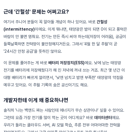
근데 '간헐성' 문제는 어쩌고요?
여기서 주니어 분들이 꼭 알아둘 개념이 하나 있어요. 바로
간헐성
(intermittency)
이에요. 이게 뭐냐면, 태양광은 밤이 되면 0이 되고 풍력은
바람이 안 불면 멈춰요. 전기는 만든 즉시 써야 하는데(저장이 어려움), 공급이
들쭉날쭉하면 전력망이 불안정해지거든요. 그래서 '4월 한 달 추월'이 곧
'24시간 안정 공급'을 뜻하진 않아요.
이 문제를 풀어주는 게 바로
배터리 저장장치(ESS)
예요. 낮에 남는 태양광
전기를 배터리에 저장해뒀다가 해 진 저녁에 꺼내 쓰는 거죠. 최근 몇 년간 이
대형 배터리가 빠르게 깔리면서, '낮엔 넘치고 밤엔 부족한' 태양광의 약점을
메우고 있어요. 이 추월 기록의 숨은 공신이기도 해요.
개발자한테 이게 왜 중요하냐면
솔직히 '나는 백엔드 짜는 사람인데 에너지가 무슨 상관이냐' 싶을 수 있어요.
그런데 요즘 가장 전기를 많이 먹는 곳이 어디게요? 바로
데이터센터
예요.
우리가 돌리는 클라우드 서버, AI 모델 학습, 추론 전부 어마어마한 전력을