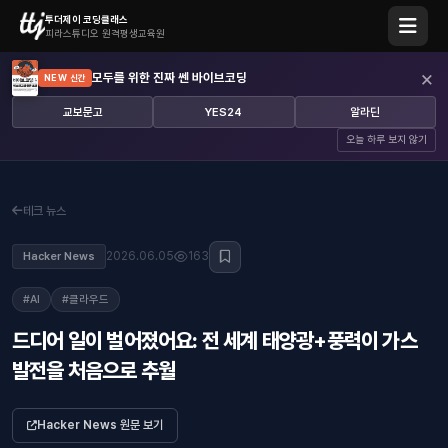
투더제이 코딩클래스
피라스튜디오 원격평생교육원
×
모두를 위한 진짜 쎈 바이브코딩
NEW 신간
교보문고
YES24
알라딘
오늘 하루 보지 않기
테크 뉴스
2026.06.05
163
Hacker News
#AI
#클라우드
드디어 일이 벌어졌어요: 전 세계 태양광+풍력이 가스
발전을 처음으로 추월
Hacker News 원문 보기