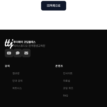
목록으로
투더제이 코딩클래스
피라스튜디오 원격평생교육원
강의
콘텐츠
정규반
인사이트
단과 강의
자료실
파트너스
코딩 퀴즈
FAQ