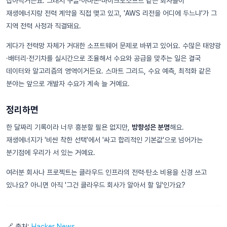
잡아먹거든요. 그래서 구글·아마존·마이크로소프트 같은 회사들이
재생에너지랑 전력 계약을 직접 맺고 있고, 'AWS 리전을 어디에 두느냐'가 그
지역 전력 사정과 직결돼요.
게다가 전력망 자체가 거대한 소프트웨어 문제로 바뀌고 있어요. 수많은 태양광
·배터리·전기차를 실시간으로 조율해서 수요와 공급을 맞추는 일은 결국
데이터와 알고리즘의 영역이거든요. 스마트 그리드, 수요 예측, 최적화 같은
분야는 앞으로 개발자 수요가 계속 늘 거예요.
정리하면
한 달짜리 기록이라 너무 흥분할 필욘 없지만,
방향성은 분명
해요.
재생에너지가 '비싼 착한 선택'에서 '싸고 합리적인 기본값'으로 넘어가는
분기점에 우리가 서 있는 거예요.
여러분 회사나 프로젝트는 클라우드 인프라의 전력·탄소 비용을 신경 쓰고
있나요? 아니면 아직 '그건 클라우드 회사가 알아서 할 일'인가요?
🔗 출처:
Hacker News