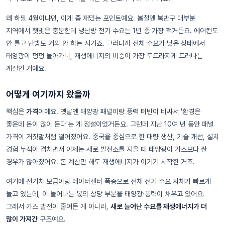
왜 하필 4월이냐면, 이게 좀 재밌는 포인트예요. 봄철엔 북반구 대부분
지역에서 햇빛은 충분한데 냉난방 전기 수요는 1년 중 가장 적거든요. 에어컨도
안 틀고 난방도 거의 안 하는 시기죠. 그러니까 전체 수요가 낮은 상태에서
태양광이 펑펑 돌아가니, 재생에너지의 비중이 가장 도드라지게 드러나는
계절인 거예요.
어떻게 여기까지 왔을까
핵심은
가격
이에요. 옛날엔 태양광 패널이랑 풍력 터빈이 비싸서 '환경은
좋은데 돈이 많이 든다'는 게 정설이었거든요. 그런데 지난 10여 년 동안 패널
가격이 거짓말처럼 떨어졌어요. 중국을 중심으로 한 대량 생산, 기술 개선, 설치
경험 누적이 겹치면서 이제는 새로 발전소를 지을 때 태양광이 가스보다 싼
경우가 많아졌어요. 돈 계산만 해도 재생에너지가 이기기 시작한 거죠.
여기에 전기차 보급이랑 데이터센터 폭증으로 전체 전기 수요 자체가 빠르게
늘고 있는데, 이 늘어나는 몫의 상당 부분을 태양광·풍력이 채우고 있어요.
그래서 가스 발전이 줄어든 게 아니라,
새로 늘어난 수요를 재생에너지가 더
많이 가져간
구조예요.