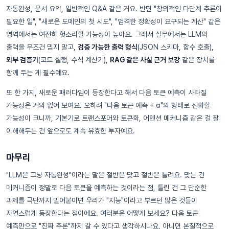
자동완성, 문서 요약, 일반적인 Q&A 같은 거요. 반면 "창의적인 다단계 추론이
필요한 일", "새로운 도메인의 첫 시도", "엄격한 정확성이 요구되는 계산" 같은
영역에서는 여전히 헛소리할 가능성이 높아요. 그래서 실무에서는 LLM의
출력을 무조건 믿지 말고,
검증 가능한 출력 형식
(JSON 스키마, 함수 호출),
외부 검증기
(코드 실행, 수식 계산기),
RAG 같은 사실 근거 보강
같은 장치를
함께 두는 게 필수예요.
또 한 가지, 새로운 패러다임이 등장한다고 해서 다음 토큰 예측이 사라질
가능성은 거의 없어 보여요. 오히려 "다음 토큰 예측 + α"의 형태로 진화할
가능성이 크니까, 기본기로 트랜스포머와 토큰화, 어텐션 메커니즘 같은 걸 잘
이해해두는 건 앞으로도 계속 유효한 투자예요.
마무리
"LLM은 그냥 자동완성"이라는 말은 절반은 맞고 절반은 틀려요. 맞는 건
메커니즘이 정말로 다음 토큰을 예측하는 것이라는 점, 틀린 건 그 단순한
과제를 극단까지 밀어붙이면 우리가 "지능"이라고 부르던 많은 것들이
자연스럽게 등장한다는 점이에요. 여러분은 어떻게 보세요? 다음 토큰
예측만으로 "진짜 추론"까지 갈 수 있다고 생각하시나요, 아니면 본질적으로