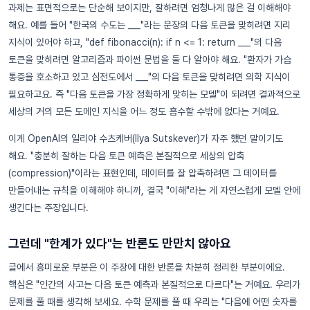
과제는 표면적으로는 단순해 보이지만, 잘하려면 엄청나게 많은 걸 이해해야
해요. 예를 들어 "한국의 수도는 ___"라는 문장의 다음 토큰을 맞히려면 지리
지식이 있어야 하고, "def fibonacci(n): if n <= 1: return ___"의 다음
토큰을 맞히려면 알고리즘과 파이썬 문법을 둘 다 알아야 해요. "환자가 가슴
통증을 호소하고 있고 심전도에서 ___"의 다음 토큰을 맞히려면 의학 지식이
필요하고요. 즉 "다음 토큰을 가장 정확하게 맞히는 모델"이 되려면 결과적으로
세상의 거의 모든 도메인 지식을 어느 정도 흡수할 수밖에 없다는 거예요.
이게 OpenAI의 일리야 수츠케버(Ilya Sutskever)가 자주 했던 말이기도
해요. "충분히 잘하는 다음 토큰 예측은 본질적으로 세상의 압축
(compression)"이라는 표현인데, 데이터를 잘 압축하려면 그 데이터를
만들어내는 규칙을 이해해야 하니까, 결국 "이해"라는 게 자연스럽게 모델 안에
생긴다는 주장입니다.
그런데 "한계가 있다"는 반론도 만만치 않아요
글에서 흥미로운 부분은 이 주장에 대한 반론을 차분히 정리한 부분이에요.
핵심은 "인간의 사고는 다음 토큰 예측과 본질적으로 다르다"는 거예요. 우리가
문제를 풀 때를 생각해 보세요. 수학 문제를 풀 때 우리는 "다음에 어떤 숫자를