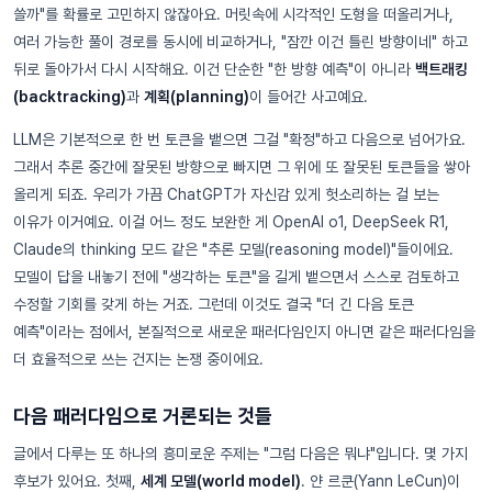
쓸까"를 확률로 고민하지 않잖아요. 머릿속에 시각적인 도형을 떠올리거나,
여러 가능한 풀이 경로를 동시에 비교하거나, "잠깐 이건 틀린 방향이네" 하고
뒤로 돌아가서 다시 시작해요. 이건 단순한 "한 방향 예측"이 아니라
백트래킹
(backtracking)
과
계획(planning)
이 들어간 사고예요.
LLM은 기본적으로 한 번 토큰을 뱉으면 그걸 "확정"하고 다음으로 넘어가요.
그래서 추론 중간에 잘못된 방향으로 빠지면 그 위에 또 잘못된 토큰들을 쌓아
올리게 되죠. 우리가 가끔 ChatGPT가 자신감 있게 헛소리하는 걸 보는
이유가 이거예요. 이걸 어느 정도 보완한 게 OpenAI o1, DeepSeek R1,
Claude의 thinking 모드 같은 "추론 모델(reasoning model)"들이에요.
모델이 답을 내놓기 전에 "생각하는 토큰"을 길게 뱉으면서 스스로 검토하고
수정할 기회를 갖게 하는 거죠. 그런데 이것도 결국 "더 긴 다음 토큰
예측"이라는 점에서, 본질적으로 새로운 패러다임인지 아니면 같은 패러다임을
더 효율적으로 쓰는 건지는 논쟁 중이에요.
다음 패러다임으로 거론되는 것들
글에서 다루는 또 하나의 흥미로운 주제는 "그럼 다음은 뭐냐"입니다. 몇 가지
후보가 있어요. 첫째,
세계 모델(world model)
. 얀 르쿤(Yann LeCun)이