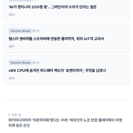
'AI가 엔지니어 200명 몫'…그라인더의 수치가 던지는 질문
62
Hacker News
08.08
햄스터 쳇바퀴를 스트라바에 연동한 물리학자, 취미 IoT의 교과서
61
Hacker News
08.08
x86 CPU에 숨겨진 하드웨어 백도어 '로젠브리지', 무엇을 남겼나
61
이전 글
위키피디아마저 '자본주의화'된다는 우려: 빅테크의 노조 탄압 플레이북이 비영
리에 닿은 순간