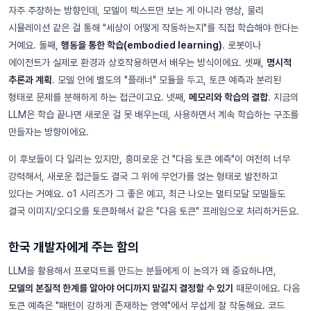
자주 주장하는 방향인데, 모델이 텍스트만 보는 게 아니라 영상, 물리
시뮬레이션 같은 걸 통해 "세상이 어떻게 작동하는지"를 직접 학습해야 한다는
거예요. 둘째,
행동을 통한 학습(embodied learning)
. 로봇이나
에이전트가 실제로 환경과 상호작용하면서 배우는 방식이에요. 셋째,
명시적
추론과 계획
. 모델 안에 별도의 "플래너" 모듈을 두고, 토큰 예측과 분리된
형태로 문제를 분해하게 하는 접근이고요. 넷째,
메모리와 학습의 결합
. 지금의
LLM은 학습 끝나면 새로운 걸 못 배우는데, 사용하면서 계속 학습하는 구조를
만들자는 방향이에요.
이 후보들이 다 일리는 있지만, 흥미로운 건 "다음 토큰 예측"이 여전히 너무
강력해서, 새로운 접근들도 결국 그 위에 무언가를 얹는 형태로 발전하고
있다는 거예요. o1 시리즈가 그 좋은 예고, 최근 나오는 멀티모달 모델들도
결국 이미지/오디오를 토큰화해서 같은 "다음 토큰" 프레임으로 처리하거든요.
한국 개발자에게 주는 함의
LLM을 활용해서 프로덕트를 만드는 분들에게 이 논의가 왜 중요하냐면,
모델의 본질적 한계를 알아야 어디까지 맡길지 결정할 수 있기
때문이에요. 다음
토큰 예측은 "패턴이 강하게 존재하는 영역"에서 무섭게 잘 작동해요. 코드