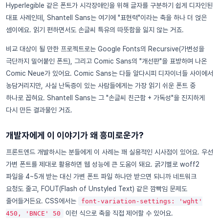
Hyperlegible 같은 폰트가 시각장애인을 위해 글자를 구분하기 쉽게 디자인된
대표 사례인데, Shantell Sans는 여기에 "표현력"이라는 축을 하나 더 얹은
셈이에요. 읽기 편하면서도 손글씨 특유의 따뜻함을 잃지 않는 거죠.
비교 대상이 될 만한 프로젝트로는 Google Fonts의 Recursive(가변성을
극단까지 밀어붙인 폰트), 그리고 Comic Sans의 "개선판"을 표방하며 나온
Comic Neue가 있어요. Comic Sans는 다들 알다시피 디자이너들 사이에서
농담거리지만, 사실 난독증이 있는 사람들에게는 가장 읽기 쉬운 폰트 중
하나로 꼽혀요. Shantell Sans는 그 "손글씨 친근함 + 가독성"을 진지하게
다시 만든 결과물인 거죠.
개발자에게 이 이야기가 왜 흥미로운가?
프론트엔드 개발하시는 분들에게 이 사례는 꽤 실용적인 시사점이 있어요. 우선
가변 폰트를 제대로 활용하면 웹 성능에 큰 도움이 돼요. 굵기별로 woff2
파일을 4~5개 받는 대신 가변 폰트 파일 하나만 받으면 되니까 네트워크
요청도 줄고, FOUT(Flash of Unstyled Text) 같은 깜빡임 문제도
줄어들거든요. CSS에서는
font-variation-settings: 'wght'
이런 식으로 축을 직접 제어할 수 있어요.
450, 'BNCE' 50