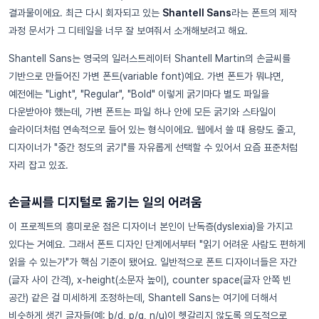
결과물이에요. 최근 다시 회자되고 있는
Shantell Sans
라는 폰트의 제작
과정 문서가 그 디테일을 너무 잘 보여줘서 소개해보려고 해요.
Shantell Sans는 영국의 일러스트레이터 Shantell Martin의 손글씨를
기반으로 만들어진 가변 폰트(variable font)예요. 가변 폰트가 뭐냐면,
예전에는 "Light", "Regular", "Bold" 이렇게 굵기마다 별도 파일을
다운받아야 했는데, 가변 폰트는 파일 하나 안에 모든 굵기와 스타일이
슬라이더처럼 연속적으로 들어 있는 형식이에요. 웹에서 쓸 때 용량도 줄고,
디자이너가 "중간 정도의 굵기"를 자유롭게 선택할 수 있어서 요즘 표준처럼
자리 잡고 있죠.
손글씨를 디지털로 옮기는 일의 어려움
이 프로젝트의 흥미로운 점은 디자이너 본인이 난독증(dyslexia)을 가지고
있다는 거예요. 그래서 폰트 디자인 단계에서부터 "읽기 어려운 사람도 편하게
읽을 수 있는가"가 핵심 기준이 됐어요. 일반적으로 폰트 디자이너들은 자간
(글자 사이 간격), x-height(소문자 높이), counter space(글자 안쪽 빈
공간) 같은 걸 미세하게 조정하는데, Shantell Sans는 여기에 더해서
비슷하게 생긴 글자들(예: b/d, p/q, n/u)이 헷갈리지 않도록 의도적으로