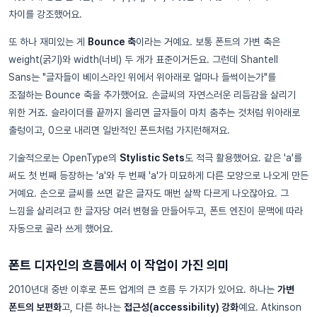
차이를 강조했어요.
또 하나 재미있는 게
Bounce 축
이라는 거예요. 보통 폰트의 가변 축은
weight(굵기)와 width(너비) 두 개가 표준이거든요. 그런데 Shantell
Sans는 "글자들이 베이스라인 위에서 위아래로 얼마나 들썩이는가"를
조절하는 Bounce 축을 추가했어요. 손글씨의 자연스러운 리듬감을 살리기
위한 거죠. 슬라이더를 끝까지 올리면 글자들이 마치 춤추는 것처럼 위아래로
출렁이고, 0으로 내리면 일반적인 폰트처럼 가지런해져요.
기술적으로는 OpenType의
Stylistic Sets
도 적극 활용했어요. 같은 'a'를
써도 첫 번째 등장하는 'a'와 두 번째 'a'가 미묘하게 다른 모양으로 나오게 만든
거예요. 손으로 글씨를 쓰면 같은 글자도 매번 살짝 다르게 나오잖아요. 그
느낌을 살리려고 한 글자당 여러 변형을 만들어두고, 폰트 엔진이 문맥에 따라
자동으로 골라 쓰게 했어요.
폰트 디자인의 흐름에서 이 작업이 가진 의미
2010년대 중반 이후로 폰트 업계의 큰 흐름 두 가지가 있어요. 하나는
가변
폰트의 보편화
고, 다른 하나는
접근성(accessibility) 강화
예요. Atkinson