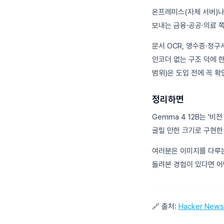
온프레미스(자체 서버)나 
보내는 금융·공공·의료 
문서 OCR, 영수증·청
인코더 없는 구조 덕에 
범위)은 도입 전에 꼭 
정리하면
Gemma 4 12B는 '
굴릴 만한 크기로 구현한
여러분은 이미지를 다루는
돌려본 경험이 있다면 어
🔗 출처:
Hacker News