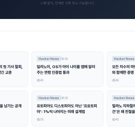
스팸 없이, 언제든 구독 취소 가능합니다.
Hacker News
08.09
Hacker News
 첫 기사 철회,
일리노이, OS가 아이 나이를 앱에 알려
모든 차수의 마
남긴 교훈
주는 연령 인증법 통과
와 함께한 증명
45
46
Hacker News
08.09
Hacker News
록을 남기는 공개
유토피아도 디스토피아도 아닌 '프로토피
밀라노 지하철의 
아': 1%씩 나아지는 미래 설계법
건'은 왜 친절
38
40