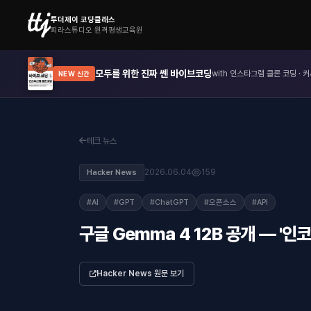
투더제이 코딩클래스
피라스튜디오 원격평생교육원
모두를 위한 진짜 쎈 바이브코딩
with 인스타그램 클론 코딩 · 커
NEW 신간
테크 뉴스
2026.06.04
159
Hacker News
#AI
#GPT
#ChatGPT
#오픈소스
#API
구글 Gemma 4 12B 공개 — '인
Hacker News 원문 보기