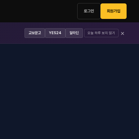
로그인
회원가입
×
교보문고
YES24
알라딘
오늘 하루 보지 않기