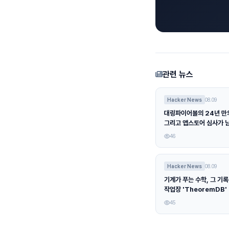
관련 뉴스
Hacker News
08.09
대링파이어볼의 24년 만의
그리고 앱스토어 심사가 
46
Hacker News
08.09
기계가 푸는 수학, 그 기
작업장 'TheoremDB'
45