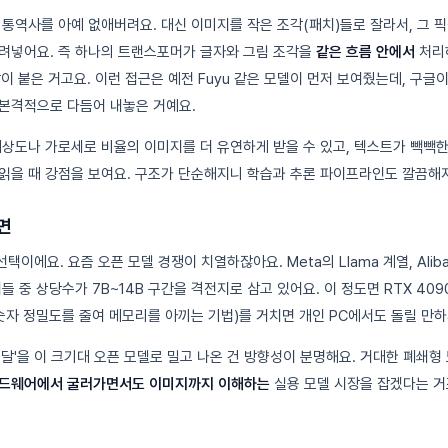
 통역사를 아예 없애버려요. 대신 이미지를 작은 조각(패치)들로 잘라서, 그 
려넣어요. 즉 하나의 트랜스포머가 글자와 그림 조각을
같은 흐름 안에서
처리
는 말이 붙은 거고요. 이런 접근은 예전 Fuyu 같은 모델이 먼저 보여줬는데, 구글이
본격적으로 다듬어 내놓은 거예요.
해상도나 가로세로 비율의 이미지를 더 유연하게 받을 수 있고, 텍스트가 빽빽한
읽을 때 강점을 보여요. 구조가 단순해지니 학습과 추론 파이프라인도 깔끔해
면
택이에요. 요즘 오픈 모델 경쟁이 치열하잖아요. Meta의 Llama 계열, Alibaba
들 중 상당수가 7B~14B 구간을 격전지로 삼고 있어요. 이 정도면 RTX 409
on, 숫자 정밀도를 줄여 메모리를 아끼는 기법)를 거치면 개인 PC에서도 돌릴 만
달'을 이 크기대 오픈 모델로 밀고 나온 건 방향성이 분명해요. 거대한 폐쇄형
드웨어에서 굴러가면서도 이미지까지 이해하는
실용 모델 시장을 잡겠다는 거