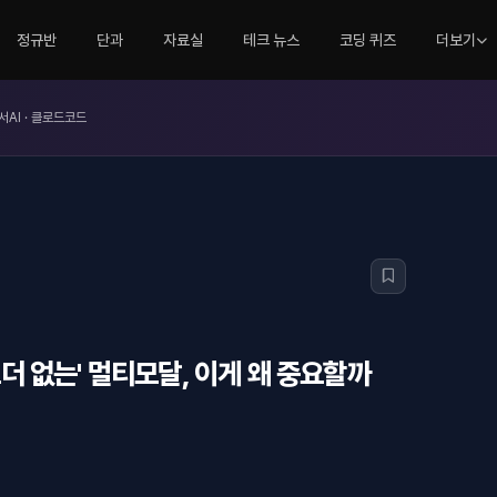
정규반
단과
자료실
테크 뉴스
코딩 퀴즈
더보기
서AI · 클로드코드
코더 없는' 멀티모달, 이게 왜 중요할까