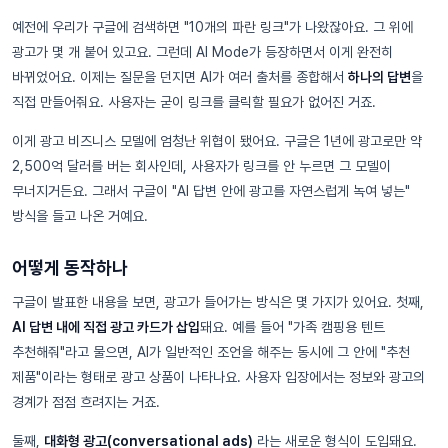
예전에 우리가 구글에 검색하면 "10개의 파란 링크"가 나왔잖아요. 그 위에
광고가 몇 개 붙어 있고요. 그런데 AI Mode가 등장하면서 이게 완전히
바뀌었어요. 이제는 질문을 던지면 AI가 여러 출처를 종합해서
하나의 답변
을
직접 만들어줘요. 사용자는 굳이 링크를 클릭할 필요가 없어진 거죠.
이게 광고 비즈니스 모델에 엄청난 위협이 됐어요. 구글은 1년에 광고로만 약
2,500억 달러를 버는 회사인데, 사용자가 링크를 안 누르면 그 모델이
무너지거든요. 그래서 구글이 "AI 답변 안에 광고를 자연스럽게 녹여 넣는"
방식을 들고 나온 거예요.
어떻게 동작하나
구글이 발표한 내용을 보면, 광고가 들어가는 방식은 몇 가지가 있어요. 첫째,
AI 답변 내에 직접 광고 카드가 삽입
돼요. 예를 들어 "가족 캠핑용 텐트
추천해줘"라고 물으면, AI가 일반적인 조언을 해주는 동시에 그 안에 "추천
제품"이라는 형태로 광고 상품이 나타나요. 사용자 입장에서는 정보와 광고의
경계가 점점 흐려지는 거죠.
둘째,
대화형 광고(conversational ads)
라는 새로운 형식이 도입돼요.