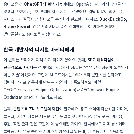
흥미로운 건
ChatGPT의 검색 기능
이에요. OpenAI는 지금까지 광고를 안
넣겠다고 했지만, 그게 언제까지 갈지는 모르겠어요. 워낙 비용이 많이 드는
서비스라서 결국 어떤 형태로든 수익화가 필요할 테니까요.
DuckDuckGo,
Brave Search
같은 프라이버시 중심 검색엔진은 이 변화를 어떻게
받아들일지도 흥미로운 지점이에요.
한국 개발자와 디지털 마케터에게
이 변화는 우리에게 여러 가지 의미가 있어요. 첫째,
SEO 패러다임이
근본적으로 바뀐다
는 점이에요. 지금까지 SEO는 "검색 결과 상위에 노출되게
하는 기술"이었어요. 그런데 AI 모드에서는 "AI가 우리 콘텐츠를 신뢰하고
답변의 근거로 인용하게 만드는 기술"이 더 중요해져요. 이걸
GEO(Generative Engine Optimization)나 AEO(Answer Engine
Optimization)라고 부르기도 해요.
둘째,
콘텐츠 비즈니스 모델의 재편
이 필요해요. 광고 수익에 의존하던 미디어,
블로그, 커뮤니티들은 새로운 수익 모델을 찾아야 해요. 유료 구독, 멤버십,
후원, 직접 결제 같은 모델이 더 중요해질 거예요. 한국에서도 이미 뉴스레터
플랫폼이나 유료 콘텐츠 서비스가 성장하고 있는데, 이 흐름이 더 가속화될