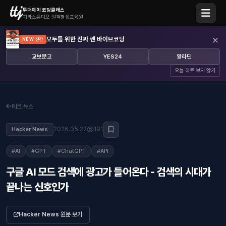
투더제이 코딩클래스
피라스튜디오 원격평생교육원
×
모두를 위한 진짜 쎈 바이브코딩
NEW 신간
교보문고
YES24
알라딘
오늘 하루 보지 않기
테크 뉴스
2026.05.22
191
Hacker News
#AI
#GPT
#ChatGPT
#API
구글 AI 모드 검색에 광고가 들어온다 - 검색의 시대가
끝나는 신호인가
Hacker News 원문 보기