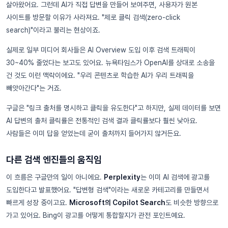
살아왔어요. 그런데 AI가 직접 답변을 만들어 보여주면, 사용자가 원본
사이트를 방문할 이유가 사라져요. "제로 클릭 검색(zero-click
search)"이라고 불리는 현상이죠.
실제로 일부 미디어 회사들은 AI Overview 도입 이후 검색 트래픽이
30~40% 줄었다는 보고도 있어요. 뉴욕타임스가 OpenAI를 상대로 소송을
건 것도 이런 맥락이에요. "우리 콘텐츠로 학습한 AI가 우리 트래픽을
빼앗아간다"는 거죠.
구글은 "링크 출처를 명시하고 클릭을 유도한다"고 하지만, 실제 데이터를 보면
AI 답변의 출처 클릭률은 전통적인 검색 결과 클릭률보다 훨씬 낮아요.
사람들은 이미 답을 얻었는데 굳이 출처까지 들어가지 않거든요.
다른 검색 엔진들의 움직임
이 흐름은 구글만의 일이 아니에요.
Perplexity
는 이미 AI 검색에 광고를
도입한다고 발표했어요. "답변형 검색"이라는 새로운 카테고리를 만들면서
빠르게 성장 중이고요.
Microsoft의 Copilot Search
도 비슷한 방향으로
가고 있어요. Bing이 광고를 어떻게 통합할지가 관전 포인트예요.