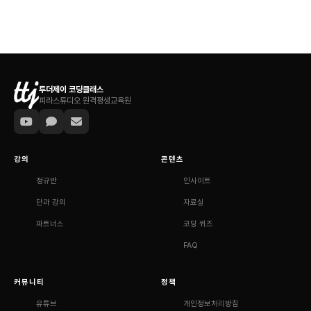
투더제이 코딩클래스
피라스튜디오 원격평생교육원
강의
콘텐츠
정규반
인사이트
단과 강의
자료실
파트너스
코딩 퀴즈
FAQ
커뮤니티
정책
유튜브
개인정보처리방침