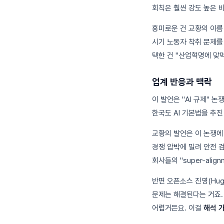
회칙은 훨씬 강도 높은 
흥미로운 건 교황의 이름 
시기 노동자 착취 문제를 
택한 건 "산업혁명에 맞
업계 반응과 맥락
이 발언은 "AI 규제" 
한국도 AI 기본법을 추
교황의 발언은 이 논쟁에 
경쟁 압박에 밀려 안전 검
회사들의 "super-alig
반면 오픈소스 진영(Hugg
문제는 해결된다는 거죠.
어렵거든요. 이걸
해석 가능