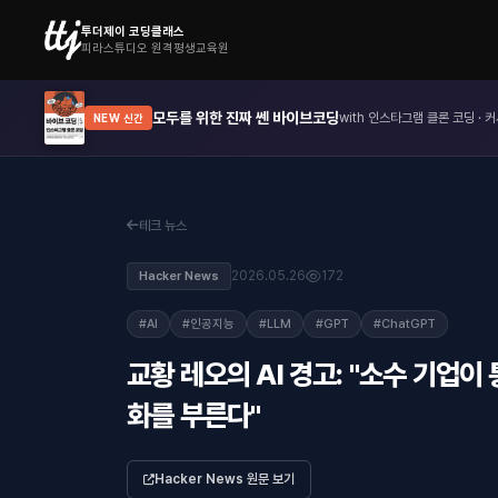
투더제이 코딩클래스
피라스튜디오 원격평생교육원
모두를 위한 진짜 쎈 바이브코딩
with 인스타그램 클론 코딩 · 커
NEW 신간
테크 뉴스
2026.05.26
172
Hacker News
#AI
#인공지능
#LLM
#GPT
#ChatGPT
교황 레오의 AI 경고: "소수 기업
화를 부른다"
Hacker News 원문 보기