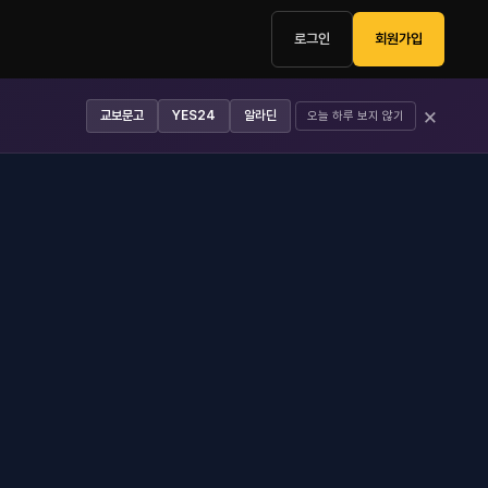
로그인
회원가입
×
교보문고
YES24
알라딘
오늘 하루 보지 않기