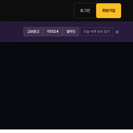
로그인
회원가입
×
교보문고
YES24
알라딘
오늘 하루 보지 않기