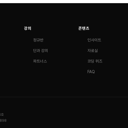
강의
콘텐츠
정규반
인사이트
단과 강의
자료실
파트너스
코딩 퀴즈
FAQ
4호
0898