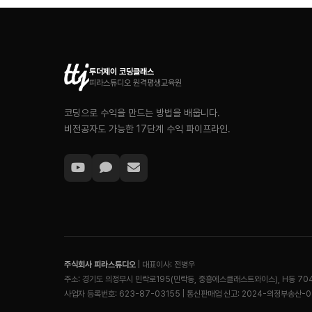
투더제이 코딩클래스
피라스튜디오 원격평생교육원
코딩으로 수익을 만드는 방법을 배웁니다.
비전공자도 가능한 17단계 수익 파이프라인.
주식회사 피라스튜디오
| 대표이사: 전병우
주소: 경기도 의정부시 민락로195(민락동, 중흥에스클래스트와이스), H동 70
사업자 등록번호: 623-87-03155 | 통신판매업 신고: 2024-의정부송산-