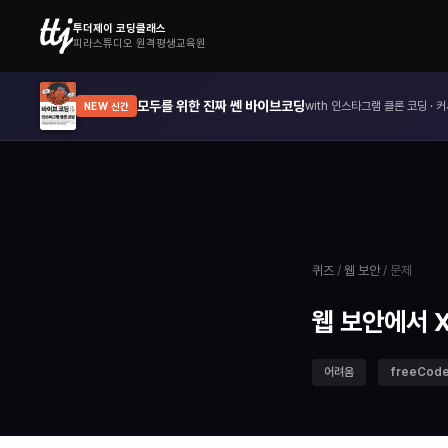
투더제이 코딩클래스
피라스튜디오 원격평생교육원
모두를 위한 진짜 쎈 바이브코딩
with 인스타그램 클론 코딩 · 커
NEW 신간
퀴즈
/
웹 보안
/ 문제
웹 보안에서 XM
어려움
freeCod