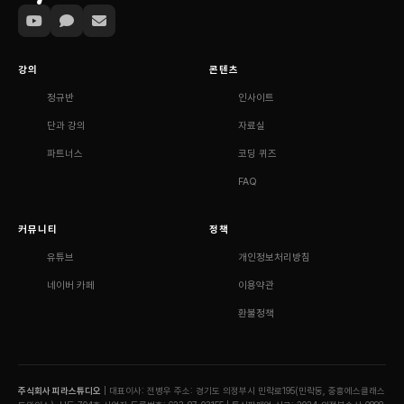
강의
콘텐츠
정규반
인사이트
단과 강의
자료실
파트너스
코딩 퀴즈
FAQ
커뮤니티
정책
유튜브
개인정보처리방침
네이버 카페
이용약관
환불정책
주식회사 피라스튜디오
| 대표이사: 전병우
주소: 경기도 의정부시 민락로195(민락동, 중흥에스클래스