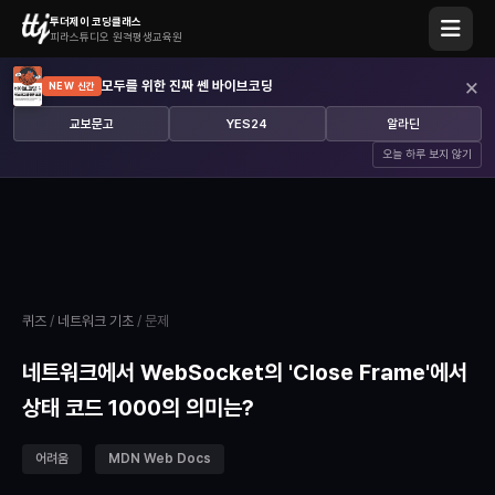
투더제이 코딩클래스
피라스튜디오 원격평생교육원
×
모두를 위한 진짜 쎈 바이브코딩
NEW 신간
교보문고
YES24
알라딘
오늘 하루 보지 않기
퀴즈
/
네트워크 기초
/ 문제
네트워크에서 WebSocket의 'Close Frame'에서
상태 코드 1000의 의미는?
어려움
MDN Web Docs