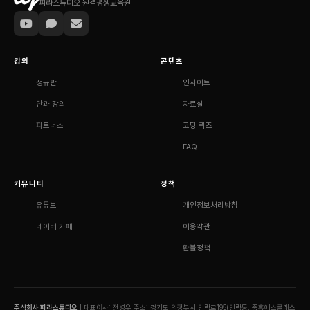
피라스튜디오 원격평생교육원
강의
콘텐츠
정규반
인사이트
단과 강의
자료실
파트너스
코딩 퀴즈
FAQ
커뮤니티
정책
유튜브
개인정보처리방침
네이버 카페
이용약관
환불정책
주식회사 피라스튜디오
| 대표이사: 전병우
주소: 경기도 의정부시 민락로195(민락동, 중흥에스클래스