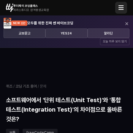
투더제이 코딩클래스
피라스튜디오 원격평생교육원
×
모두를 위한 진짜 쎈 바이브코딩
NEW 신간
교보문고
YES24
알라딘
오늘 하루 보지 않기
퀴즈
/
코딩 기초 용어
/ 문제
소프트웨어에서 '단위 테스트(Unit Test)'와 '통합
테스트(Integration Test)'의 차이점으로 올바른
것은?
보통
freeCodeCamp