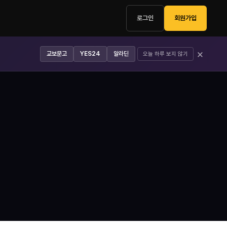
로그인
회원가입
×
교보문고
YES24
알라딘
오늘 하루 보지 않기