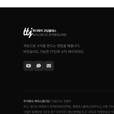
투더제이 코딩클래스
피라스튜디오 원격평생교육원
코딩으로 수익을 만드는 방법을 배웁니다.
비전공자도 가능한 17단계 수익 파이프라인.
주식회사 피라스튜디오
| 대표이사: 전병우
주소: 경기도 의정부시 민락로195(민락동, 중흥에스클래스트와이스), H동 70
사업자 등록번호: 623-87-03155 | 통신판매업 신고: 2024-의정부송산-