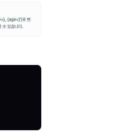
}, {age=}')로 변
할 수 있습니다.