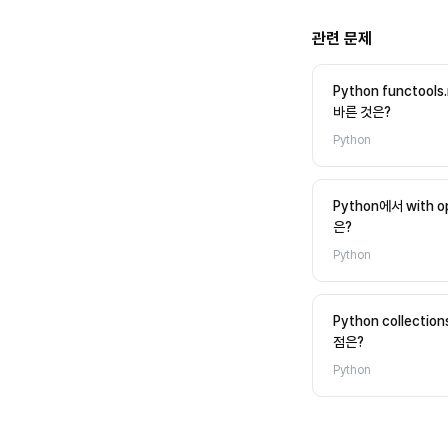
관련 문제
Python functoo
바른 것은?
Python
Python에서 with ope
은?
Python
Python collectio
점은?
Python