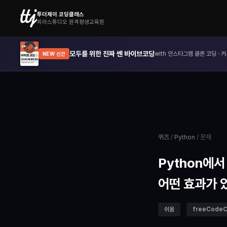
투더제이 코딩클래스
피라스튜디오 원격평생교육원
모두를 위한 진짜 쎈 바이브코딩
with 인스타그램 클론 코딩 · 커
NEW 신간
퀴즈
/
Python
/ 문제
Python에서 
어떤 효과가 
쉬움
freeCode