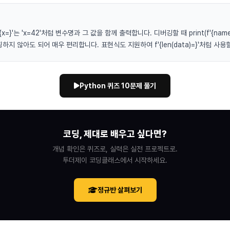
'{x=}'는 'x=42'처럼 변수명과 그 값을 함께 출력합니다. 디버깅할 때 print(f'{name=
지 않아도 되어 매우 편리합니다. 표현식도 지원하여 f'{len(data)=}'처럼 사용
Python 퀴즈 10문제 풀기
코딩, 제대로 배우고 싶다면?
개념 확인은 퀴즈로, 실력은 실전 프로젝트로.
투더제이 코딩클래스에서 시작하세요.
정규반 살펴보기