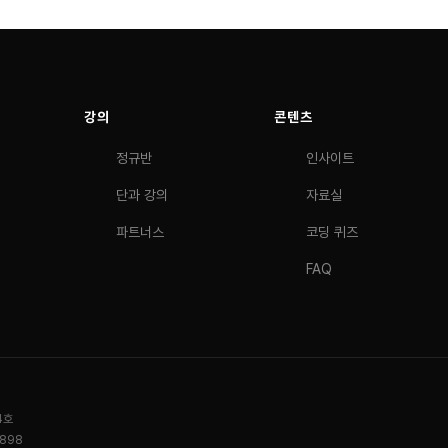
강의
콘텐츠
정규반
인사이트
단과 강의
자료실
파트너스
코딩 퀴즈
FAQ
4호
0898